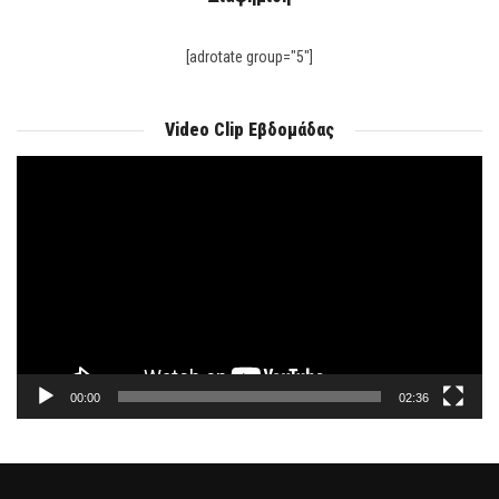
[adrotate group="5"]
Video Clip Εβδομάδας
Πρόγραμμα
Αναπαραγωγής
Βίντεο
00:00
02:36