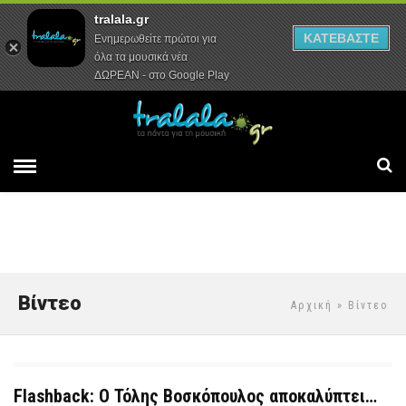
tralala.gr
Αρχική
Συνεντεύξεις
Ρεπορτάζ
ΚΑΤΕΒΑΣΤΕ
Ενημερωθείτε πρώτοι για
όλα τα μουσικά νέα
ΔΩΡΕΑΝ - στο Google Play
Βίντεο
Αρχική
» Βίντεο
Flashback: Ο Τόλης Βοσκόπουλος αποκαλύπτει…