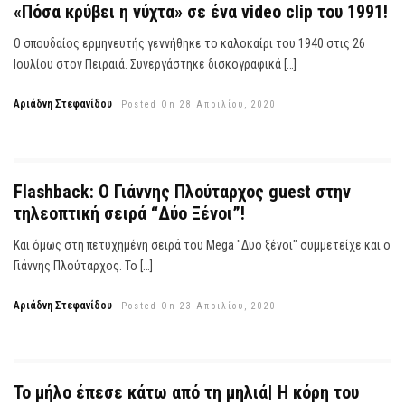
«Πόσα κρύβει η νύχτα» σε ένα video clip του 1991!
Ο σπουδαίος ερμηνευτής γεννήθηκε το καλοκαίρι του 1940 στις 26
Ιουλίου στον Πειραιά. Συνεργάστηκε δισκογραφικά […]
Αριάδνη Στεφανίδου
Posted On 28 Απριλίου, 2020
Flashback: Ο Γιάννης Πλούταρχος guest στην
τηλεοπτική σειρά “Δύο Ξένοι”!
Και όμως στη πετυχημένη σειρά του Mega "Δυο ξένοι" συμμετείχε και ο
Γιάννης Πλούταρχος. Το […]
Αριάδνη Στεφανίδου
Posted On 23 Απριλίου, 2020
Το μήλο έπεσε κάτω από τη μηλιά| Η κόρη του