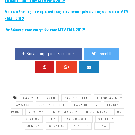
Τα backstage των MTV EMA 2012!
Δείτε όλες τις live εμφανίσεις των αγαπημένων σας stars στα MTV
EMAs 2012
Δηλώσεις των νικητών των MTV EMA 2012!
Κοινοποίηση στο Facebook
Tweet It
CARLY RAE JEPSEN
DAVID GUETTA
EUROPEAN MTV
AWARDS
JUSTIN BIEBER
LANA DEL REY
LINKIN
PARK
MTV EMA
MTV EMA 2012
NICKI MINAJ
ONE
DIRECTION
PSY
TAYLOR SWIFT
WHITNEY
HOUSTON
WINNERS
ΝΙΚΗΤΈΣ
ΞΈΝΑ