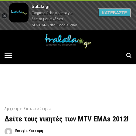
tralala.gr
Αρχική
Συνεντεύξεις
Ρεπορτάζ
ΚΑΤΕΒΑΣΤΕ
Ενημερωθείτε πρώτοι για
όλα τα μουσικά νέα
ΔΩΡΕΑΝ - στο Google Play
Αρχική
»
Επικαιρότητα
Δείτε τους νικητές των MTV EMAs 2012!
Ευτυχία Κατσαρή