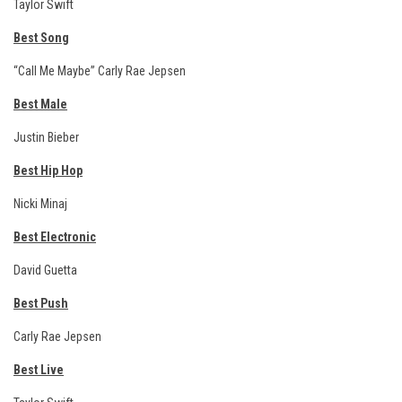
Taylor Swift
Best Song
“Call Me Maybe” Carly Rae Jepsen
Best Male
Justin Bieber
Best Hip Hop
Nicki Minaj
Best Electronic
David Guetta
Best Push
Carly Rae Jepsen
Best Live