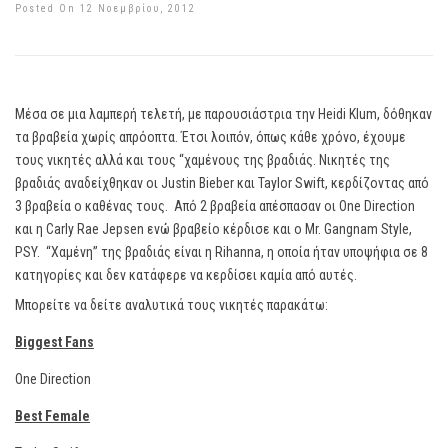
Posted On 12 Νοεμβρίου, 2012
Μέσα σε μια λαμπερή τελετή, με παρουσιάστρια την Heidi Klum, δόθηκαν
τα βραβεία χωρίς απρόοπτα. Έτσι λοιπόν, όπως κάθε χρόνο, έχουμε
τους νικητές αλλά και τους “χαμένους της βραδιάς. Νικητές της
βραδιάς αναδείχθηκαν οι Justin Bieber και Taylor Swift, κερδίζοντας από
3 βραβεία ο καθένας τους. Από 2 βραβεία απέσπασαν οι One Direction
και η Carly Rae Jepsen ενώ βραβείο κέρδισε και ο Mr. Gangnam Style,
PSY. “Χαμένη” της βραδιάς είναι η Rihanna, η οποία ήταν υποψήφια σε 8
κατηγορίες και δεν κατάφερε να κερδίσει καμία από αυτές.
Μπορείτε να δείτε αναλυτικά τους νικητές παρακάτω:
Biggest Fans
One Direction
Best Female