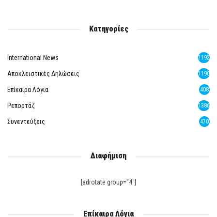
Κατηγορίες
International News
1192
Αποκλειστικές Δηλώσεις
1190
Επίκαιρα Λόγια
408
Ρεπορτάζ
1386
Συνεντεύξεις
470
Διαφήμιση
[adrotate group="4"]
Επίκαιρα Λόγια