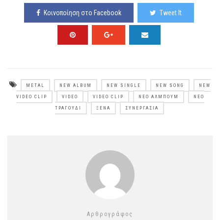
Κοινοποίηση στο Facebook
Tweet It
METAL
NEW ALBUM
NEW SINGLE
NEW SONG
NEW
VIDEO CLIP
VIDEO
VIDEO CLIP
ΝΈΟ ΆΛΜΠΟΥΜ
ΝΈΟ
ΤΡΑΓΟΎΔΙ
ΞΈΝΑ
ΣΥΝΕΡΓΑΣΊΑ
Αρθρογράφος