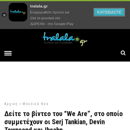
tralala.gr
Αρχική
Συνεντεύξεις
Ρεπορτάζ
ΚΑΤΕΒΑΣΤΕ
Ενημερωθείτε πρώτοι για
όλα τα μουσικά νέα
ΔΩΡΕΑΝ - στο Google Play
Αρχική
»
Μουσικά Νέα
Δείτε το βίντεο του “We Are”, στο οποίο
συμμετέχουν οι Serj Tankian, Devin