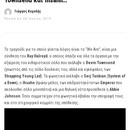
Townsend και Ihsahn…
Γιώργος Κορελής
Posted On 20 Ιουλίου, 2013
Το τραγούδι για το οποίο γίνεται λόγος είναι το “We Are”, είναι μια
σύνθεση του
Ray Halroyd
, ο οποίος έπαιξε και όλα τα όργανα με την
εξαίρεση του κιθαριστικού σόλο που ανάλαβε ο
Devin Townsend
(γνωστός από τις σόλο δουλειές του, αλλά και εγκέφαλος των
Strapping Young Lad
). Τα φωνητικά ανέλαβε ο
Serj Tankian
(
System of
a Down
), o
Ihsahn
(πρώην μέλος των επιδραστηκότατων
Emperor
που
ακολουθεί σόλο μονοπάτια) και μια θηλυκή νότα προσέθεσε η
Abbie
Johnson
. Όσοι συμμετείχαν στα φωνητικά έβαλαν την υπογραφή τους
και στο στιχουργικό κομμάτι της υπόθεσης…