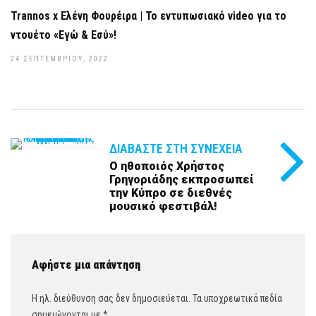
Trannos x Ελένη Φουρέιρα | Το εντυπωσιακό video για το
ντουέτο «Εγώ & Εσύ»!
24 ΣΕΠΤΕΜΒΡΊΟΥ, 2022
ΔΙΑΒΆΣΤΕ ΣΤΗ ΣΥΝΈΧΕΙΑ
O ηθοποιός Xρήστος
Γρηγοριάδης εκπροσωπεί
την Κύπρο σε διεθνές
μουσικό φεστιβάλ!
Αφήστε μια απάντηση
Η ηλ. διεύθυνση σας δεν δημοσιεύεται.
Τα υποχρεωτικά πεδία
σημειώνονται με
*