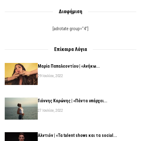
Διαφήμιση
[adrotate group="4"]
Επίκαιρα Λόγια
Μαρία Παπαλεοντίου | «Ανήκω...
29 Ιουλίου, 2022
Γιάννης Καρώνης | «Πάντα υπάρχει...
27 Ιουλίου, 2022
Αλντιόν | «Τα talent shows και τα social...