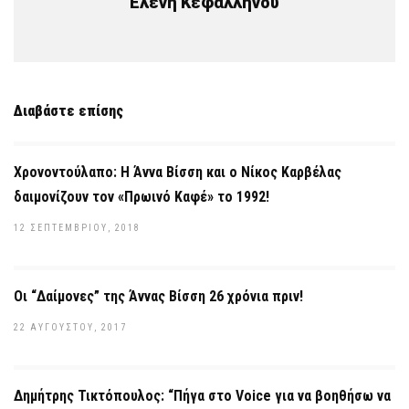
Ελένη Κεφαλληνού
Διαβάστε επίσης
Χρονοντούλαπο: Η Άννα Βίσση και ο Νίκος Καρβέλας
δαιμονίζουν τον «Πρωινό Καφέ» το 1992!
12 ΣΕΠΤΕΜΒΡΊΟΥ, 2018
Οι “Δαίμονες” της Άννας Βίσση 26 χρόνια πριν!
22 ΑΥΓΟΎΣΤΟΥ, 2017
Δημήτρης Τικτόπουλος: “Πήγα στο Voice για να βοηθήσω να