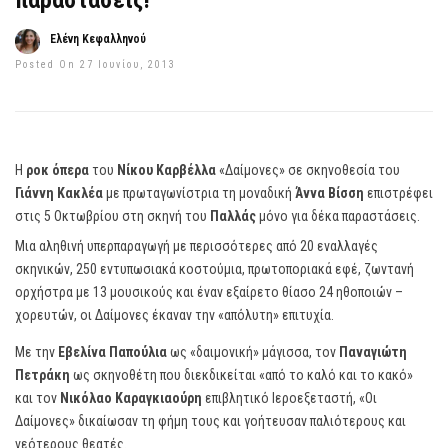
παραστάσεις!
Ελένη Κεφαλληνού
Posted On 27 Ιουνίου, 2013
Η
ροκ όπερα
του
Νίκου Καρβέλλα
«Δαίμονες» σε σκηνοθεσία του
Γιάννη Κακλέα
με πρωταγωνίστρια τη μοναδική
Άννα Βίσση
επιστρέφει
στις 5 Οκτωβρίου στη σκηνή του
Παλλάς
μόνο για δέκα παραστάσεις.
Μια αληθινή υπερπαραγωγή με περισσότερες από 20 εναλλαγές
σκηνικών, 250 εντυπωσιακά κοστούμια, πρωτοποριακά εφέ, ζωντανή
ορχήστρα με 13 μουσικούς και έναν εξαίρετο θίασο 24 ηθοποιών –
χορευτών, οι Δαίμονες έκαναν την «απόλυτη» επιτυχία.
Με την
Εβελίνα Παπούλια
ως «δαιμονική» μάγισσα, τον
Παναγιώτη
Πετράκη
ως σκηνοθέτη που διεκδικείται «από το καλό και το κακό»
και τον
Νικόλαο Καραγκιαούρη
επιβλητικό Ιεροεξεταστή, «Οι
Δαίμονες» δικαίωσαν τη φήμη τους και γοήτευσαν παλιότερους και
νεότερους θεατές.