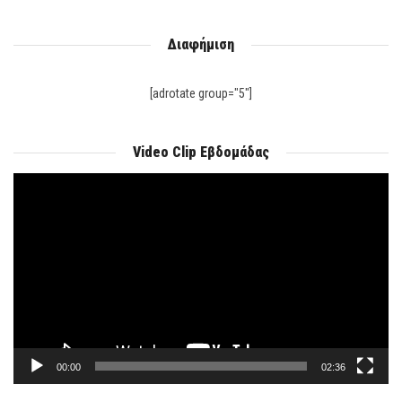
Διαφήμιση
[adrotate group="5"]
Video Clip Εβδομάδας
Πρόγραμμα
Αναπαραγωγής
Βίντεο
00:00
02:36