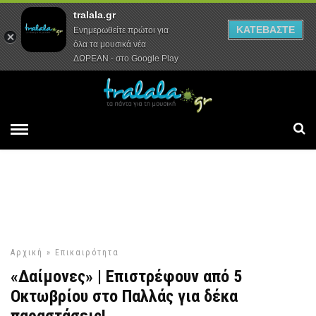
tralala.gr
Αρχική
Συνεντεύξεις
Ρεπορτάζ
ΚΑΤΕΒΑΣΤΕ
Ενημερωθείτε πρώτοι για
όλα τα μουσικά νέα
ΔΩΡΕΑΝ - στο Google Play
Αρχική
»
Επικαιρότητα
«Δαίμονες» | Επιστρέφουν από 5
Οκτωβρίου στο Παλλάς για δέκα