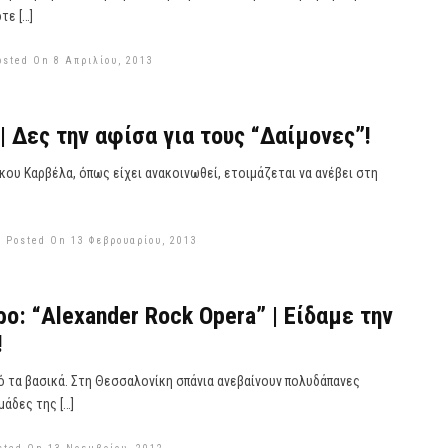
τε […]
osted On 8 Απριλίου, 2013
| Δες την αφίσα για τους “Δαίμονες”!
κου Καρβέλα, όπως είχει ανακοινωθεί, ετοιμάζεται να ανέβει στη
Posted On 13 Φεβρουαρίου, 2013
ο: “Alexander Rock Opera” | Είδαμε την
!
ό τα βασικά. Στη Θεσσαλονίκη σπάνια ανεβαίνουν πολυδάπανες
άδες της […]