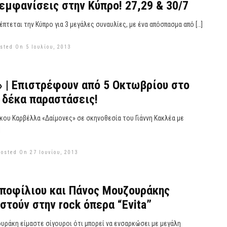
εμφανίσεις στην Κύπρο! 27,29 & 30/7
έπτεται την Κύπρο για 3 μεγάλες συναυλίες, με ένα απόσπασμα από […]
sted On 5 Ιουλίου, 2013
 | Επιστρέφουν από 5 Οκτωβρίου στο
 δέκα παραστάσεις!
ίκου Καρβέλλα «Δαίμονες» σε σκηνοθεσία του Γιάννη Κακλέα με
]
Posted On 27 Ιουνίου, 2013
ποφίλιου και Πάνος Μουζουράκης
τούν στην rock όπερα “Evita”
ουράκη είμαστε σίγουροι ότι μπορεί να ενσαρκώσει με μεγάλη