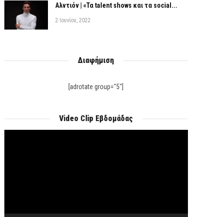
Αλντιόν | «Τα talent shows και τα social...
2 Ιουνίου, 2022
Διαφήμιση
[adrotate group="5"]
Video Clip Εβδομάδας
Πρόγραμμα
Αναπαραγωγής
Βίντεο