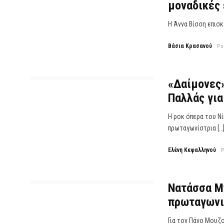
μοναδικές 
Η Άννα Βίσση επισκ
Βάσια Κρασανού
Po
«Δαίμονες»
Παλλάς για
Η ροκ όπερα του Ν
πρωταγωνίστρια […
Ελένη Κεφαλληνού
Νατάσσα Μ
πρωταγωνισ
Για τον Πάνο Μουζ