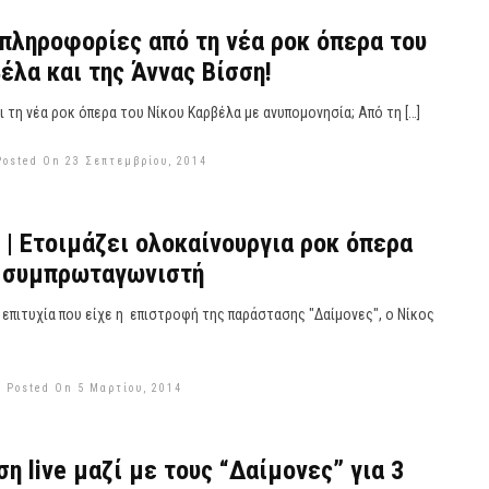
πληροφορίες από τη νέα ροκ όπερα του
έλα και της Άννας Βίσση!
ι τη νέα ροκ όπερα του Νίκου Καρβέλα με ανυπομονησία; Από τη […]
Posted On 23 Σεπτεμβρίου, 2014
 | Ετοιμάζει ολοκαίνουργια ροκ όπερα
ι συμπρωταγωνιστή
επιτυχία που είχε η επιστροφή της παράστασης "Δαίμονες", ο Νίκος
Posted On 5 Μαρτίου, 2014
ση live μαζί με τους “Δαίμονες” για 3