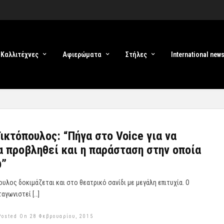
Καλλιτέχνες
Αφιερώματα
Στήλες
International new
ικτόπουλος: “Πήγα στο Voice για να
 προβληθεί και η παράσταση στην οποία
ω”
υλος δοκιμάζεται και στο θεατρικό σανίδι με μεγάλη επιτυχία. Ο
αγωνιστεί […]
Posted On 28 Φεβρουαρίου, 2015