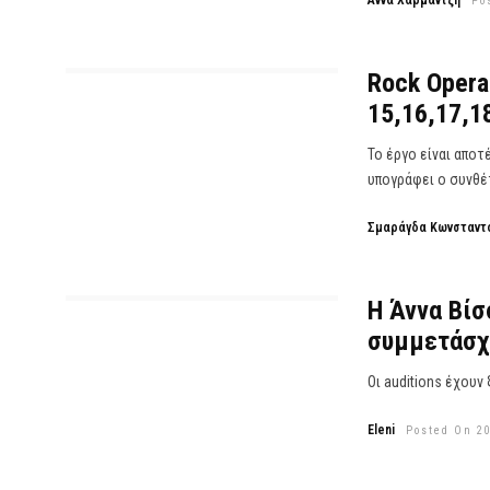
Άννα Χαρμαντζή
Po
Rock Opera
15,16,17,1
Το έργο είναι αποτ
υπογράφει ο συνθέ
Σμαράγδα Κωνσταντο
Η Άννα Βίσ
συμμετάσχο
Οι auditions έχουν 
Eleni
Posted On 2