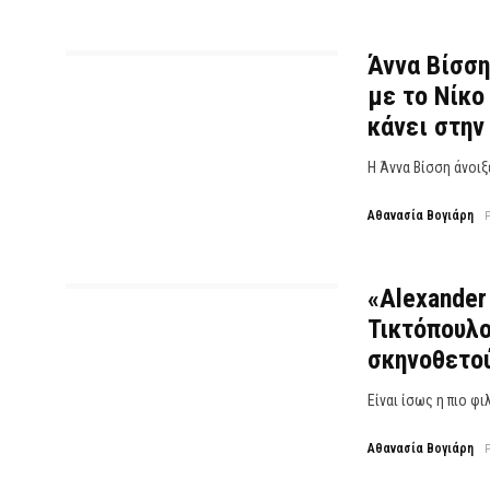
Άννα Βίσση
με το Νίκο
κάνει στην
Η Άννα Βίσση άνοιξ
Αθανασία Βογιάρη
«Alexander
Τικτόπουλ
σκηνοθετού
Είναι ίσως η πιο φ
Αθανασία Βογιάρη