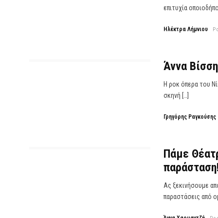
επιτυχία οποιοδήπο
Ηλέκτρα Λήμνιου
P
Άννα Βίσση
Η ροκ όπερα του Νί
σκηνή […]
Γρηγόρης Ραγκούσης
Πάμε Θέατρ
παράσταση
Ας ξεκινήσουμε απ
παραστάσεις από ομ