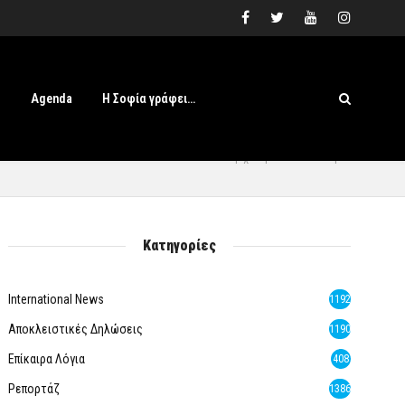
s
Agenda
Η Σοφία γράφει…
Αρχική
» Ροκ Όπερα
Κατηγορίες
International News
1192
Αποκλειστικές Δηλώσεις
1190
Επίκαιρα Λόγια
408
Ρεπορτάζ
1386