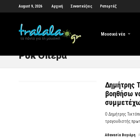
August 9, 2026
Αρχική
Συνεντεύξεις
Ρεπορτάζ
Μουσικά νέα
Ροκ Όπερα
Δημήτρης Τ
βοηθήσω να
συμμετέχ
Ο Δημήτρης Τικτόπο
τραγουδιστής πρωτ
Αθανασία Βογιάρη