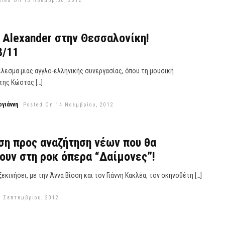
sted On 13 Νοεμβρίου, 2012
 Alexander στην Θεσσαλονίκη!
8/11
έλεσμα μιας αγγλο-ελληνικής συνεργασίας, όπου τη μουσική
της Κώστας […]
γιάννη
Posted On 14 Νοεμβρίου, 2012
ση προς αναζήτηση νέων που θα
υν στη ροκ όπερα “Δαίμονες”!
ξεκινήσει, με την Άννα Βίσση και τον Γιάννη Κακλέα, τον σκηνοθέτη […]
0 Σεπτεμβρίου, 2012