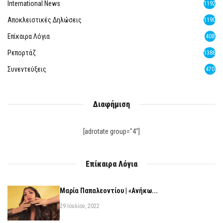
International News
1192
Αποκλειστικές Δηλώσεις
1190
Επίκαιρα Λόγια
408
Ρεπορτάζ
1386
Συνεντεύξεις
470
Διαφήμιση
[adrotate group="4"]
Επίκαιρα Λόγια
Μαρία Παπαλεοντίου | «Ανήκω...
29 Ιουλίου, 2022