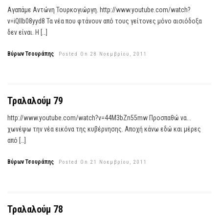
Αγαπάμε Αντώνη Τουρκογιώργη. http://www.youtube.com/watch?
v=iQllb08yyd8 Τα νέα που φτάνουν από τους γείτονες μόνο αισιόδοξα
δεν είναι. Η […]
Βύρων Τσουράπης
Posted On 28 Νοεμβρίου, 2011
Τραλαλούμ 79
http://www.youtube.com/watch?v=44M3bZn55mw Προσπαθώ να...
χωνέψω την νέα εικόνα της κυβέρνησης. Αποχή κάνω εδώ και μέρες
από […]
Βύρων Τσουράπης
Posted On 21 Νοεμβρίου, 2011
Τραλαλούμ 78