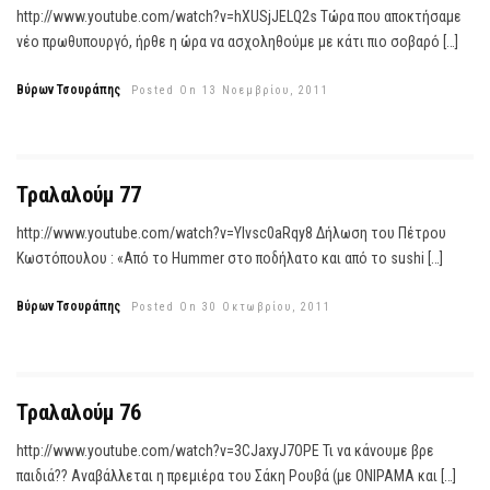
http://www.youtube.com/watch?v=hXUSjJELQ2s Τώρα που αποκτήσαμε
νέο πρωθυπουργό, ήρθε η ώρα να ασχοληθούμε με κάτι πιο σοβαρό […]
Βύρων Τσουράπης
Posted On 13 Νοεμβρίου, 2011
Τραλαλούμ 77
http://www.youtube.com/watch?v=YIvsc0aRqy8 Δήλωση του Πέτρου
Κωστόπουλου : «Από το Hummer στο ποδήλατο και από το sushi […]
Βύρων Τσουράπης
Posted On 30 Οκτωβρίου, 2011
Τραλαλούμ 76
http://www.youtube.com/watch?v=3CJaxyJ7OPE Τι να κάνουμε βρε
παιδιά?? Αναβάλλεται η πρεμιέρα του Σάκη Ρουβά (με ΟΝΙΡΑΜΑ και […]