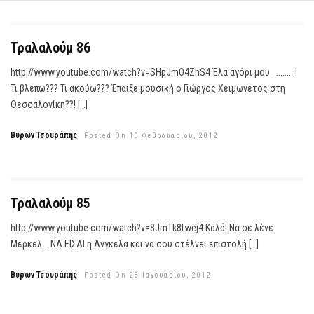
Τραλαλούμ 86
http://www.youtube.com/watch?v=SHpJmO4ZhS4 Έλα αγόρι μου............!
Τι βλέπω??? Τι ακούω??? Έπαιξε μουσική ο Γιώργος Χειμωνέτος στη
Θεσσαλονίκη??! […]
Βύρων Τσουράπης
Posted On 10 Φεβρουαρίου, 2012
Τραλαλούμ 85
http://www.youtube.com/watch?v=8JmTk8twej4 Καλά! Να σε λένε
Μέρκελ... ΝΑ ΕΙΣΑΙ η Άνγκελα και να σου στέλνει επιστολή […]
Βύρων Τσουράπης
Posted On 23 Ιανουαρίου, 2012