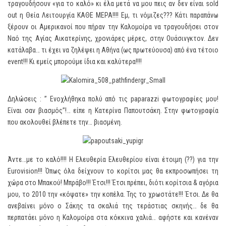
τραγουδήσουν «για το καλό» κι έλα μετά να μου πεις αν δεν είναι sold
out η Θεία Λειτουργία ΚΑΘΕ ΜΕΡΑ!!!! Εμ, τι νόμιζες??? Κάτι παραπάνω
ξέρουν οι Αμερικανοί που πήραν την Καλομοίρα να τραγουδήσει στον
Ναό της Αγίας Αικατερίνης, χρονιάρες μέρες, στην Ουάσινγκτον. Δεν
κατάλαβα… τι έχει να ζηλέψει η Αθήνα (ως πρωτεύουσα) από ένα τέτοιο
event!!! Κι εμείς μπορούμε ίδια και καλύτερα!!!!
Δηλώσεις : ” Ενοχλήθηκα πολύ από τις paparazzi φωτογραφίες μου!
Είναι σαν βιασμός”!… είπε η Κατερίνα Παπουτσάκη. Στην φωτογραφία
που ακολουθεί βλέπετε την… βιασμένη.
Άντε…με το καλό!!!! Η Ελευθερία Ελευθερίου είναι έτοιμη (??) για την
Eurovision!!! Όπως όλα δείχνουν το κορίτσι μας θα εκπροσωπήσει τη
χώρα στο Μπακού! Μπράβο!!! Έτσι!!! Έτσι πρέπει, διότι κορίτσια & αγόρια
μου, το 2010 την «κόψατε» την κοπέλα. Της το χρωστάτε!!! Έτσι. Δε θα
ανεβαίνει μόνο ο Σάκης τα σκαλιά της τεράστιας σκηνής… δε θα
περπατάει μόνο η Καλομοίρα στα κόκκινα χαλιά… αφήστε και κανέναν