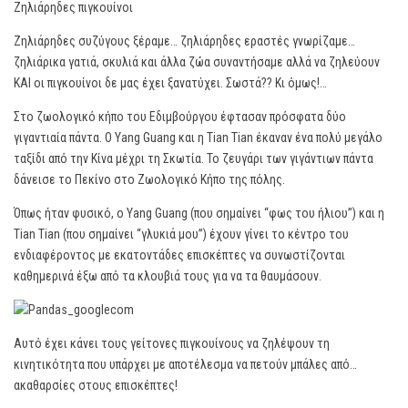
Ζηλιάρηδες πιγκουίνοι
Ζηλιάρηδες συζύγους ξέραμε… ζηλιάρηδες εραστές γνωρίζαμε…
ζηλιάρικα γατιά, σκυλιά και άλλα ζώα συναντήσαμε αλλά να ζηλεύουν
ΚΑΙ οι πιγκουίνοι δε μας έχει ξανατύχει. Σωστά?? Κι όμως!…
Στο ζωολογικό κήπο του Εδιμβούργου έφτασαν πρόσφατα δύο
γιγαντιαία πάντα. Ο Yang Guang και η Tian Tian έκαναν ένα πολύ μεγάλο
ταξίδι από την Κίνα μέχρι τη Σκωτία. Το ζευγάρι των γιγάντιων πάντα
δάνεισε το Πεκίνο στο Ζωολογικό Κήπο της πόλης.
Όπως ήταν φυσικό, ο Yang Guang (που σημαίνει “φως του ήλιου”) και η
Tian Tian (που σημαίνει “γλυκιά μου”) έχουν γίνει το κέντρο του
ενδιαφέροντος με εκατοντάδες επισκέπτες να συνωστίζονται
καθημερινά έξω από τα κλουβιά τους για να τα θαυμάσουν.
Αυτό έχει κάνει τους γείτονες πιγκουίνους να ζηλέψουν τη
κινητικότητα που υπάρχει με αποτέλεσμα να πετούν μπάλες από…
ακαθαρσίες στους επισκέπτες!