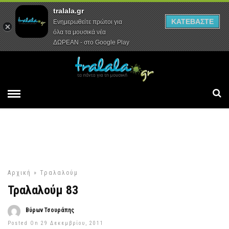
tralala.gr
Αρχική
Συνεντεύξεις
Ρεπορτάζ
ΚΑΤΕΒΑΣΤΕ
Ενημερωθείτε πρώτοι για
όλα τα μουσικά νέα
ΔΩΡΕΑΝ - στο Google Play
Αρχική
»
Τραλαλούμ
Τραλαλούμ 83
Βύρων Τσουράπης
Posted On 29 Δεκεμβρίου, 2011