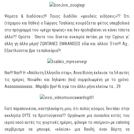
Ψέματα & διαδόσεις!!! Ποιος διαδίδει «ψευδείς ειδήσεις»?? Ότι
(τάχαμου και δήθεν) ο Γιώργος Τσαλίκης κουράζεται φέτος υπερβολικά
στο πρόγραμμά του «μέχρι πρωίας» και δεν προλαβαίνει να κάνει τίποτα
άλλο?? Ορίστε : Όποτε του δίνεται ευκαιρία πετάει με την Cyprus γι’
άλλη γη άλλα μέρη! ΖΩΝΤΑΝΕΣ ΕΜΦΑΝΙΣΕΙΣ εδώ και αλλού. Έτσι!!! Αχ…
Εξαντλούνται βρε τα παλικάρια?!
Ναι!!! Ναι!!! Η «Απόλυτη Ελληνίδα σταρ», Άννα Βίσση έκλεισε τα 54 αυτές
τις ημέρες. Νοιώθει και δηλώνει (πια) συμφιλιωμένη με το χρόνο.
Ααααααααααααα… Μπράβο βρε! Κι εγώ τον άλλο μήνα κλείνω τα… 29.
Γιατί παραπονιέσαι, καντηλανάφτη μου, ότι πολύς κόσμος δεν πάει στην
εκκλησία ΟΥΤΕ τα Χριστούγεννα?? Οργάνωσε μια συναυλία εντός του
ιερού ναού αυτές τις γιορτινές ημέρες, φίλεψε το «ποίμνιο» με catering
σερβίρισμα σε μπουφέ, «κλείσε» μια Βανδή, έναν Βέρτη να