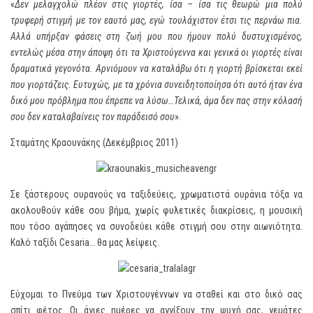
«
Δεν μελαγχολώ πλέον στις γιορτές, ίσα – ίσα τις θεωρώ μια πολύ
τρυφερή στιγμή με τον εαυτό μας, εγώ τουλάχιστον έτσι τις περνάω πια.
Αλλά υπήρξαν φάσεις στη ζωή μου που ήμουν πολύ δυστυχισμένος,
εντελώς μέσα στην άποψη ότι τα Χριστούγεννα και γενικά οι γιορτές είναι
δραματικά γεγονότα. Αρνιόμουν να καταλάβω ότι η γιορτή βρίσκεται εκεί
που γιορτάζεις. Ευτυχώς, με τα χρόνια συνειδητοποίησα ότι αυτό ήταν ένα
δικό μου πρόβλημα που έπρεπε να λύσω…Τελικά, άμα δεν πας στην κόλασή
σου δεν καταλαβαίνεις τον παράδεισό σου
».
Σταμάτης Κραουνάκης (Δεκέμβριος 2011)
Σε ξάστερους ουρανούς να ταξιδεύεις, χρωματιστά ουράνια τόξα να
ακολουθούν κάθε σου βήμα, χωρίς φυλετικές διακρίσεις, η μουσική
που τόσο αγάπησες να συνοδεύει κάθε στιγμή σου στην αιωνιότητα.
Καλό ταξίδι Cesaria… θα μας λείψεις.
Εύχομαι το Πνεύμα των Χριστουγέννων να σταθεί και στο δικό σας
σπίτι φέτος. Οι άγιες ημέρες να αγγίξουν την ψυχή σας, γεμάτες