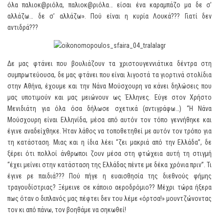
όλα παλιοκ@ριόλα, παλιοκ@ριόλα… είσαι ένα καραμπάζο μα δε σ’
αλλάζω… δε σ’ αλλάζω». Πού είναι η κυρία Λουκά??? Γιατί δεν
αντιδρά???
Δε μας φτάνει που βουλιάζουν τα χριστουγεννιάτικα δέντρα στη
συμπρωτεύουσα, δε μας φτάνει που είναι λιγοστά τα γιορτινά στολίδια
στην Αθήνα, έχουμε και την Νάνα Μούσχουρη να κάνει δηλώσεις που
μας υποτιμούν και μας μειώνουν ως Έλληνες. Εύγε στον Χρήστο
Μενιδιάτη για όλα όσα δήλωσε σχετικά (αντιγράφω…) “Η Νάνα
Μούσχουρη είναι Ελληνίδα, μέσα από αυτόν τον τόπο γεννήθηκε και
έγινε αναδείχθηκε. Ήταν λάθος να τοποθετηθεί με αυτόν τον τρόπο για
τη κατάσταση. Μιας και η ίδια λέει “ζει μακριά από την Ελλάδα”, δε
ξέρει ότι πολλοί άνθρωποι ζουν μέσα στη φτώχεια αυτή τη στιγμή
“έχει μείνει στην κατάσταση της Ελλάδας πέντε με δέκα χρόνια πριν”. Τι
έγινε ρε παιδιά??? Πού πήγε η ευαισθησία της διεθνούς φήμης
τραγουδίστριας? Ξέμεινε σε κάποιο αεροδρόμιο?? Μέχρι τώρα ήξερα
πως όταν ο διπλανός μας πέφτει δεν του λέμε «όρτσα!» μουντζώνοντας
τον κι από πάνω, τον βοηθάμε να σηκωθεί!