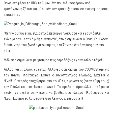
Όπως αναφέρει το BBC τα θυμωμένα πουλιά υποφέρουν από
«μονόχρωμη ζήλια» και μ’ αυτόν τον τρόπο ξεσπούν σε ανυποψίαστους
επισκέπτες.
“Οι πιγκουίνοι είναι εξαιρετικά περίεργα πλάσματα και έχουν δείξει
ενδιαφέρον με την άφιξη των πάντα”, όπως σημειώνει ο Γκάρι Γουίλσον,
διευθυντής του ζωολογικού κήπου, ελπίζοντας ότι δεν πάσχουν από
κάτι.
Μάλιστα σημειώνει με χιούμορ πως παραδόξως έχουν καλό στόχο!
Άλλος πάει… άλλος έρχεται. Αλλαγές στη σκηνή του COSMOStage για
τον Γιάννη Πλούταρχο. Έφυγε ο Κωνσταντίνος Γαλανός, έρχεται ο
Νίνο!!!! Ο νεαρός αποχώρησε από το «FIX», αφήνοντας (στην τύχη τους)
την Πάολα και τον Ιωακείμ Φωκά. Το έμαθε η Αμαρυλλίς… τρέχει κι
εκείνη να ανέβει στην πίστα να βρεθεί στο πλευρό Πλούταρχου και
Νίνο. Παραμονές Χριστουγέννων ξεκινούν. Σπεύσατε!!!