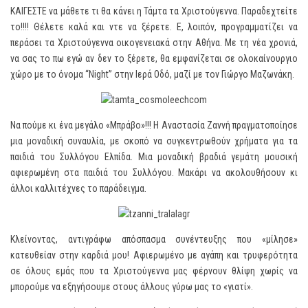
ΚΑΙΓΕΣΤΕ να μάθετε τι θα κάνει η Τάμτα τα Χριστούγεννα. Παραδεχτείτε
το!!!! Θέλετε καλά και ντε να ξέρετε. Ε, λοιπόν, προγραμματίζει να
περάσει τα Χριστούγεννα οικογενειακά στην Αθήνα. Με τη νέα χρονιά,
να σας το πω εγώ αν δεν το ξέρετε, θα εμφανίζεται σε ολοκαίνουργιο
χώρο με το όνομα “Night” στην Ιερά Οδό, μαζί με τον Γιώργο Μαζωνάκη.
Να πούμε κι ένα μεγάλο «Μπράβο»!!! Η Αναστασία Ζαννή πραγματοποίησε
μια μοναδική συναυλία, με σκοπό να συγκεντρωθούν χρήματα για τα
παιδιά του Συλλόγου Ελπίδα. Μια μοναδική βραδιά γεμάτη μουσική
αφιερωμένη στα παιδιά του Συλλόγου. Μακάρι να ακολουθήσουν κι
άλλοι καλλιτέχνες το παράδειγμα.
Κλείνοντας, αντιγράφω απόσπασμα συνέντευξης που «μίλησε»
κατευθείαν στην καρδιά μου! Αφιερωμένο με αγάπη και τρυφερότητα
σε όλους εμάς που τα Χριστούγεννα μας φέρνουν θλίψη χωρίς να
μπορούμε να εξηγήσουμε στους άλλους γύρω μας το «γιατί».