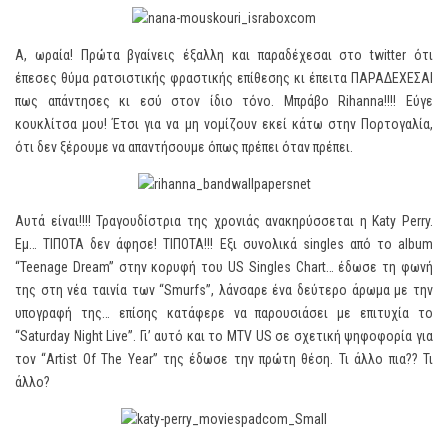
Α, ωραία! Πρώτα βγαίνεις έξαλλη και παραδέχεσαι στο twitter ότι
έπεσες θύμα ρατσιστικής φραστικής επίθεσης κι έπειτα ΠΑΡΑΔΕΧΕΣΑΙ
πως απάντησες κι εσύ στον ίδιο τόνο. Μπράβο Rihanna!!!! Εύγε
κουκλίτσα μου! Έτσι για να μη νομίζουν εκεί κάτω στην Πορτογαλία,
ότι δεν ξέρουμε να απαντήσουμε όπως πρέπει όταν πρέπει.
Αυτά είναι!!!! Τραγουδίστρια της χρονιάς ανακηρύσσεται η Katy Perry.
Εμ… ΤΙΠΟΤΑ δεν άφησε! ΤΙΠΟΤΑ!!! Εξι συνολικά singles από το album
“Teenage Dream” στην κορυφή του US Singles Chart… έδωσε τη φωνή
της στη νέα ταινία των “Smurfs”, λάνσαρε ένα δεύτερο άρωμα με την
υπογραφή της… επίσης κατάφερε να παρουσιάσει με επιτυχία το
“Saturday Night Live”. Γι’ αυτό και το MTV US σε σχετική ψηφοφορία για
τον “Artist Of The Year” της έδωσε την πρώτη θέση. Τι άλλο πια?? Τι
άλλο?