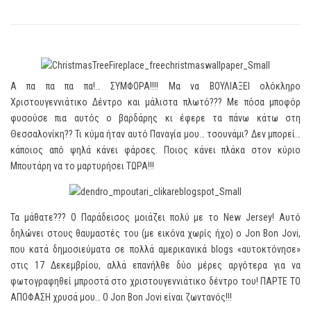
Α πα πα πα πα!… ΣΥΜΦΟΡΑ!!!! Μα να ΒΟΥΛΙΑΞΕΙ ολόκληρο
Χριστουγεννιάτικο Δέντρο και μάλιστα πλωτό??? Με πόσα μποφόρ
φυσούσε πια αυτός ο βαρδάρης κι έφερε τα πάνω κάτω στη
Θεσσαλονίκη?? Τι κύμα ήταν αυτό Παναγία μου… τσουνάμι? Δεν μπορεί…
κάποιος από ψηλά κάνει φάρσες. Ποιος κάνει πλάκα στον κύριο
Μπουτάρη να το μαρτυρήσει ΤΩΡΑ!!!
Τα μάθατε??? Ο Παράδεισος μοιάζει πολύ με το New Jersey! Αυτό
δηλώνει στους θαυμαστές του (με εικόνα χωρίς ήχο) ο Jon Bon Jovi,
που κατά δημοσιεύματα σε πολλά αμερικανικά blogs «αυτοκτόνησε»
στις 17 Δεκεμβρίου, αλλά επανήλθε δύο μέρες αργότερα για να
φωτογραφηθεί μπροστά στο χριστουγεννιάτικο δέντρο του! ΠΑΡΤΕ ΤΟ
ΑΠΟΦΑΣΗ χρυσά μου… Ο Jon Bon Jovi είναι ζωντανός!!!