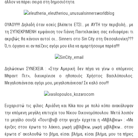
άλλον να πάρει σειρά στη δημοσιότητα.
ΟΥΑΟΥ!!!! Δηλαδή όταν εσείς βλέπετε ΕΤΣΙ… με ΑΥΤΗ την περιβολή… με
τη ΣΥΓΚΕΚΡΙΜΕΝΗ εμφάνιση τον Γιάννη Παντελακάκη σας ενδιαφέρει τι
ακριβώς θα κάνουν αυτοί οι… Sinners στο Sin City στη Θεσσαλονίκη???
Ό,τι όργανο κι αν παίζεις αγόρι μου έλα να αμαρτήσουμε παρέα!!!!
Δηλώσεων ΣΥΝΕΧΕΙΑ : «Στην Αμερική δεν πήγα να γίνω ο επόμενος
Μπραντ Πιτ», διευκρίνισε ο ηθοποιός Χρήστος Βασιλόπουλος.
Μεγαλοπιάνεσαι αγόρι μου, μεγαλοπιάνεσαι! Σε καλό σου!!!
Ευχαριστώ τις φίλες Αριάδνη και Kika που με πολύ κόπο ανακάλυψαν
την επόμενη μεγάλη επιτυχία του Νίκου Οικονομόπουλου. Μετά λοιπόν
το μεγάλο σουξέ «Πουτ@ν@ στην ψυχή» έρχεται η «Μ@λ@κω» : «Με
έριξες στου έρωτα το λάκκο, μωρή μ@λ@κω, μωρή μ@λ@κω… στου
έρωτα σ’ ακολουθώ το βήμα, είσαι βλήμα, είσαι βλήμα, μου τα πήρες