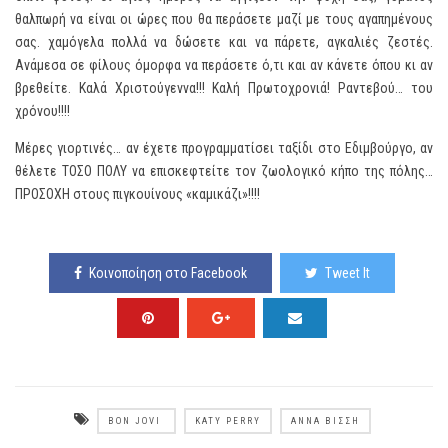
θαλπωρή να είναι οι ώρες που θα περάσετε μαζί με τους αγαπημένους
σας. χαμόγελα πολλά να δώσετε και να πάρετε, αγκαλιές ζεστές.
Ανάμεσα σε φίλους όμορφα να περάσετε ό,τι και αν κάνετε όπου κι αν
βρεθείτε. Καλά Χριστούγεννα!!! Καλή Πρωτοχρονιά! Ραντεβού… του
χρόνου!!!!
Μέρες γιορτινές… αν έχετε προγραμματίσει ταξίδι στο Εδιμβούργο, αν
θέλετε ΤΟΣΟ ΠΟΛΥ να επισκεφτείτε τον ζωολογικό κήπο της πόλης…
ΠΡΟΣΟΧΗ στους πιγκουίνους «καμικάζι»!!!!
Κοινοποίηση στο Facebook
Tweet It
BON JOVI
KATY PERRY
ΆΝΝΑ ΒΊΣΣΗ