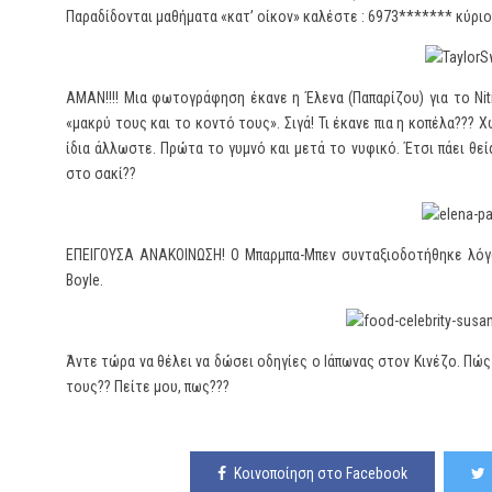
Παραδίδονται μαθήματα «κατ’ οίκον» καλέστε : 6973******* κύρι
ΑΜΑΝ!!!! Μια φωτογράφηση έκανε η Έλενα (Παπαρίζου) για το Nit
«μακρύ τους και το κοντό τους». Σιγά! Τι έκανε πια η κοπέλα??? 
ίδια άλλωστε. Πρώτα το γυμνό και μετά το νυφικό. Έτσι πάει θεία
στο σακί??
ΕΠΕΙΓΟΥΣΑ ΑΝΑΚΟΙΝΩΣΗ! Ο Μπαρμπα-Μπεν συνταξιοδοτήθηκε λόγω
Boyle.
Άντε τώρα να θέλει να δώσει οδηγίες ο Ιάπωνας στον Κινέζο. Πώ
τους?? Πείτε μου, πως???
Κοινοποίηση στο Facebook