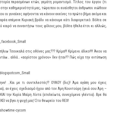
ιστορία περασμένων ετών, γεμάτη ρομαντισμό. Τίτλος του έργου (τι
ι στην καθημερινότητά μας, τώρα που οι ευαίσθητοι άνθρωποι νιώθουν
ου οι γυναίκες αφήνονται να κάνουν εκείνες το πρώτο βήμα ακόμα και
αρέα επέμενε Κυριακή βράδυ να κάνουμε κάτι διαφορετικό. Βόλτα σε
ολύ καιρό να συναντήσω τους φίλους μου, βόλτα ήθελα έτσι κι αλλιώς,
ήλιω Τσουκαλά στις οθόνες μας??? Κρίμα!!! Κρίμα κι άδικο!!!! Άκου να
ωτάω… αλλά… «αορίστου χρόνου» δεν ήταν?? Πώς είχα την εντύπωση
ηνε! …Και με τι συντελεστές!? ΟΥΑΟΥ (δις)! Άμα αγάπη μου έχεις
α), αν έχεις σχεδιασμό ήχου από τον Άρη Κουντούρη (γειά σου Άρη –
 ΚΑΙ την Κυρία Μαίρη Λίντα (ατελείωτα, συνεχόμενα γλέντια). Βρε θα
EKEI να βγει η ψυχή μας! Στο θεωρείο του REX!