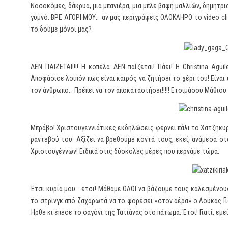
Νοσοκόμες, δάκρυα, μια μπανιέρα, μια μπλε βαφή μαλλιών, δημητρ
γυμνό. ΒΡΕ ΑΓΟΡΙ ΜΟΥ… αν μας περιγράψεις ΟΛΟΚΛΗΡΟ το video clip
το δούμε μόνοι μας?
ΔΕΝ ΠΑΙΖΕΤΑΙ!!!! Η κοπέλα ΔΕΝ παίζεται! Πάει! Η Christina Agu
Αποφάσισε λοιπόν πως είναι καιρός να ζητήσει το χέρι του! Είναι 
τον άνθρωπο… Πρέπει να τον αποκαταστήσει!!!!! Ετοιμάσου Μάθιου 
Μπράβο! Χριστουγεννιάτικες εκδηλώσεις φέρνει πάλι το Χατζηκυρ
ραντεβού του. Αξίζει να βρεθούμε κοντά τους, εκεί, ανάμεσα στ
Χριστουγέννων! Ειδικά στις δύσκολες μέρες που περνάμε τώρα.
Έτσι κυρία μου… έτσι! Μάθαμε ΟΛΟΙ να βάζουμε τους καλεσμένου
το στρινγκ από ζαχαρωτά να το φορέσει «στον αέρα» ο Λούκας Γιώ
Ήρθε κι έπεσε το σαγόνι της Τατιάνας στο πάτωμα. Έτσι! Γιατί, εμε