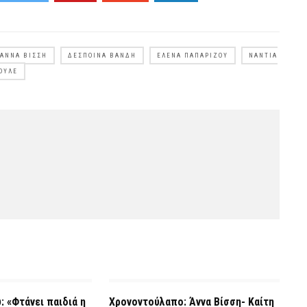
ΆΝΝΑ ΒΊΣΣΗ
ΔΈΣΠΟΙΝΑ ΒΑΝΔΉ
ΈΛΕΝΑ ΠΑΠΑΡΊΖΟΥ
ΝΆΝΤΙΑ
ΟΥΛΈ
: «Φτάνει παιδιά η
Χρονοντούλαπο: Άννα Βίσση- Καίτη