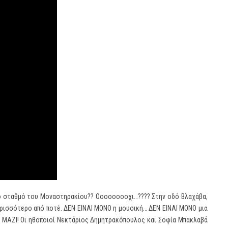
 το σταθμό του Μοναστηρακίου?? Οοοοοοοοχι…???? Στην οδό Βλαχάβα,
περισσότερο από ποτέ. ΔΕΝ ΕΙΝΑΙ ΜΟΝΟ η μουσική… ΔΕΝ ΕΙΝΑΙ ΜΟΝΟ μια
 ΜΑΖΙ! Οι ηθοποιοί Νεκτάριος Δημητρακόπουλος και Σοφία Μπακλαβά