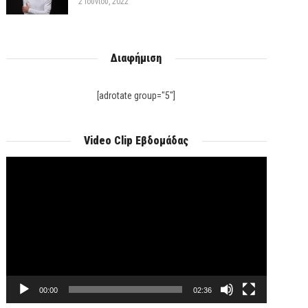
2 Ιουνίου, 2022
Διαφήμιση
[adrotate group="5"]
Video Clip Εβδομάδας
Πρόγραμμα
Αναπαραγωγής
Βίντεο
00:00
02:36