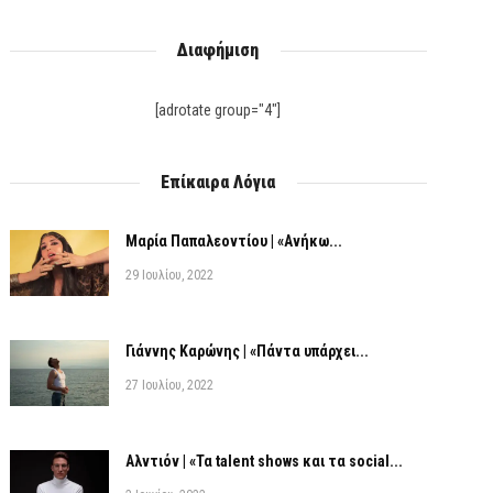
Διαφήμιση
[adrotate group="4"]
Επίκαιρα Λόγια
Μαρία Παπαλεοντίου | «Ανήκω...
29 Ιουλίου, 2022
Γιάννης Καρώνης | «Πάντα υπάρχει...
27 Ιουλίου, 2022
Αλντιόν | «Τα talent shows και τα social...