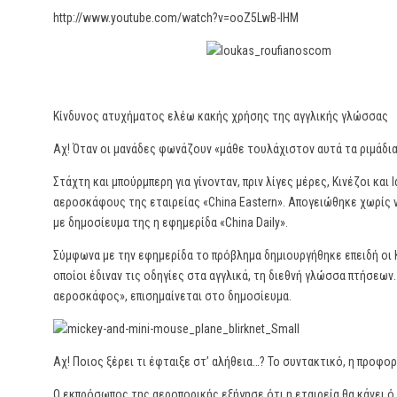
http://www.youtube.com/watch?v=ooZ5LwB-lHM
Κίνδυνος ατυχήματος ελέω κακής χρήσης της αγγλικής γλώσσας
Αχ! Όταν οι μανάδες φωνάζουν «μάθε τουλάχιστον αυτά τα ριμάδια
Στάχτη και μπούρμπερη για γίνονταν, πριν λίγες μέρες, Κινέζοι και Ι
αεροσκάφους της εταιρείας «China Eastern». Απογειώθηκε χωρίς 
με δημοσίευμα της η εφημερίδα «China Daily».
Σύμφωνα με την εφημερίδα το πρόβλημα δημιουργήθηκε επειδή οι Κι
οποίοι έδιναν τις οδηγίες στα αγγλικά, τη διεθνή γλώσσα πτήσεων.
αεροσκάφος», επισημαίνεται στο δημοσίευμα.
Αχ! Ποιος ξέρει τι έφταιξε στ’ αλήθεια…? Το συντακτικό, η προφο
Ο εκπρόσωπος της αεροπορικής εξήγησε ότι η εταιρεία θα κάνει ό,τ