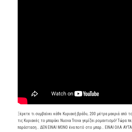
Ξέρετε τι συμβαίνει κάθε Κυριακή βράδυ, 200 μέτρα μακριά από
τις Κυριακές το μπαράκι Nuova Trova γεμίζει ρομαντισμό! Τώρα 
παράσταση… ΔΕΝ ΕΙΝΑΙ ΜΟΝΟ ένα ποτό στο μπαρ… ΕΙΝΑΙ ΟΛΑ ΑΥΤΑ