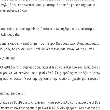
 αγγλικά του προσωπικού μας, με αφορμή το πρόσφατο ατύχημα με
 Ιαπωνίας», τόνισε.
εροπορικές εταιρίες της Κίνας. Πρόσφατα εντάχθηκε στην παγκόσμια
 KLM και Delta.
 στην εκπομπή «Βράδυ» με τον Πέτρο Κωστόπουλο. Αααααααααααα…
ου, πες το και σε μένα. Γιατί φαίνεται πως κάτι κάνω λάθος κι εγώ.
ΑΚΑΡΔΟΙ δεν της συμπαρασταθήκατε! Τι να κοιτάξει πρώτα? Τα παιδιά να
Τα ρούχα να απλώσει στο μπαλκόνι? Στις πρόβες να τρέξει ή στην
ρη σας κι εσείς… Έτσι την αφήσατε την γυναίκα… χωρίς μια τρυφερή
? Είπαμε να βραβευτείς στα Grammy, μα εσύ μάλλον… το παράκανες! Βρε
ή. Έπρεπε να φωτογραφηθείς με ΟΛΑ ΜΑΖΙ?? Δεν ήξερες… δεν ρώταγες??