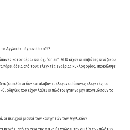
 τα Αγγλικά»… έχουν άδικο???
άπωνες «στον αέρα» και όχι “on air”. ΑΓΙΟ είχαν οι επιβάτες κινέζικου
να πάρει άδεια από τους ελεγκτές εναέριας κυκλοφορίας, αποκάλυψε
νέζοι πιλότοι δεν κατάλαβαν τι έλεγαν οι Ιάπωνες ελεγκτές, οι
 «Οι οδηγίες που είχαν λάβει οι πιλότοι ήταν να μην απογειώσουν το
ρά, οι πενιχροί μισθοί των καθηγητών των Αγγλικών?
ι περνάει από το χέρι της για να βελτιώσει την ομιλία των πιλότων