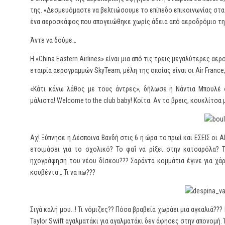
της. «Δεσμευόμαστε να βελτιώσουμε το επίπεδο επικοινωνίας στα
ένα αεροσκάφος που απογειώθηκε χωρίς άδεια από αεροδρόμιο της
Άντε να δούμε…
Η «China Eastern Airlines» είναι μια από τις τρεις μεγαλύτερες α
εταιρία αερογραμμών SkyTeam, μέλη της οποίας είναι οι Air France,
«Κάτι κάνω λάθος με τους άντρες», δήλωσε η Νάντια Μπουλέ
μάλιστα! Welcome to the club baby! Κοίτα. Αν το βρεις, κουκλίτσα μ
Αχ! Ξύπνησε η Δέσποινα Βανδή στις 6 η ώρα το πρωί και ΕΣΕΙΣ οι 
ετοιμάσει για το σχολικό? Το φαΐ να ρίξει στην κατσαρόλα? 
ηχογράφηση του νέου δίσκου??? Σαράντα κομμάτια έγινε για χά
κουβέντα… Τι να πω???
Σιγά καλή μου…! Τι νόμιζες?? Πόσα βραβεία χωράει μια αγκαλιά??
Taylor Swift αγαλματάκι για αγαλματάκι δεν άφησες στην απονομ