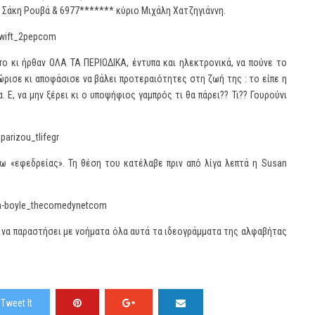
ο Σάκη Ρουβά & 6977******* κύριο Μιχάλη Χατζηγιάννη.
ro κι ήρθαν ΟΛΑ ΤΑ ΠΕΡΙΟΔΙΚΑ, έντυπα και ηλεκτρονικά, να πούνε το
Χώρισε κι αποφάσισε να βάλει προτεραιότητες στη ζωή της : το είπε η
. Ε, να μην ξέρει κι ο υποψήφιος γαμπρός τι θα πάρει?? Τι?? Γουρούνι
 «εφεδρείας». Τη θέση του κατέλαβε πριν από λίγα λεπτά η Susan
ς να παραστήσει με νοήματα όλα αυτά τα ιδεογράμματα της αλφαβήτας
Tweet It