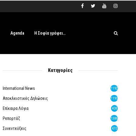
s
Agenda
Η Σοφία γράφει…
Κατηγορίες
International News
1192
Αποκλειστικές Δηλώσεις
1190
Επίκαιρα Λόγια
408
Ρεπορτάζ
1386
Συνεντεύξεις
470