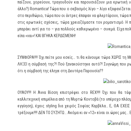
παίζουν, χορεύουν, τραγουδούν και παρουσιάζουν μια ερωτική 
άλλο?) Romantica! Τώρα που ο σεβασμός λίγο – λίγο εξαφανίζετα
στο περιθώριο, τώρα που οι άντρες έπαψαν να φλερτάρουν, τώρα π
στις ερωτικές σχέσεις, τώρα χρειαζόμαστε τον ρομαντισμό. Η π
μπαράκι αντί για το – για πολλούς καθιερωμένο – σινεμά. Είχα π
είπα «ναι»! ΚΑΙ ΒΓΗΚΑ ΚΕΡΔΙΣΜΕΝΗ!
ΣΥΜΦΟΡΑ!!!! Όχι πείτε μου εσείς… τι θα κάνουμε τώρα ΧΩΡΙΣ τη Μπ
ΛΗΞΕΙ η σύμβασή της?! Πού ξανακούστηκε αυτό?! Συγνώμη που ρ
ότι η σύμβασή της έληγε στη Δευτέρα Παρουσία??
ΟΥΑΟΥ!!! Η Άννα Βίσση επιστρέφει στο REX!!!! Όχι που θα τάφ
καλλιτεχνική επιμέλεια από τη Μυρτώ Κοντοβά (το υπέροχο πλάσμ
εγγύηση), έχεις styling δια χειρός Σοφίας Καρβέλα… Ε, ΘΑ ΕΧΕΙΣ
τρέξουμε!!!! ΔΕΝ ΤΟ ΣΥΖΗΤΩ… Ακόμα κι αν «12» είναι οι ώρες μας… 