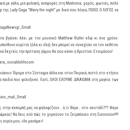
ιακά με γάλα, μια φυλακή, αναφορές στη Madonna, χορός, φωτιές, πολύ
 της Lady Gaga “Marry the night” με δικά σου λόγια, ΠΟΙΟΣ Ο ΛΟΓΟΣ να
ilera βγαίνει λέει με τον μουσικό Matthew Rutler εδώ κι ένα χρόνο.
υπεύθυνο κορίτσι (όλα κι όλα) δεν μπορεί να συνεχίσει να τον εκθέτει
να δεχτείς την πρόταση γάμου θα σου κάνει η Κριστίνα. Ετοιμάσου!
ιάκειο Ίδρυμα στο Σύνταγμα άλλα και στον Πειραιά, πιστό στο ετήσιο
α παιδιά που φιλοξενεί. Γιατί, ΟΛΟΙ ΕΧΟΥΜΕ ΔΙΚΑΙΩΜΑ στη μαγεία των
ς στην εκπομπή μας να ψηλαφίζουν… ό,τι θέμε… στο σκοτάδι??? Φέρε
ρκας! Να δεις εσύ πώς το χορεύουν το ζεϊμπέκικο στη Eurovision!!!!
ίς κυρία μου, «δε μασάμε»!