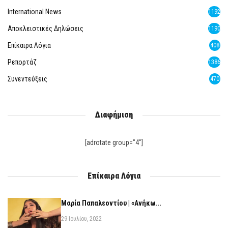
International News
1192
Αποκλειστικές Δηλώσεις
1190
Επίκαιρα Λόγια
408
Ρεπορτάζ
1386
Συνεντεύξεις
470
Διαφήμιση
[adrotate group="4"]
Επίκαιρα Λόγια
Μαρία Παπαλεοντίου | «Ανήκω...
29 Ιουλίου, 2022