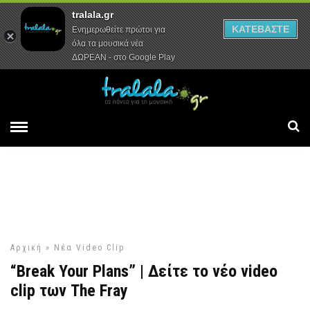
tralala.gr
Αρχική
Συνεντεύξεις
Ρεπορτάζ
ΚΑΤΕΒΑΣΤΕ
Ενημερωθείτε πρώτοι για
όλα τα μουσικά νέα
ΔΩΡΕΑΝ - στο Google Play
Αρχική
»
Νέα Video Clip
“Break Your Plans” | Δείτε το νέο video
clip των The Fray