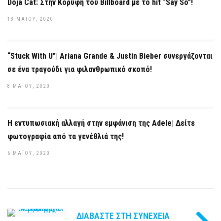
Doja Cat: Στην Κορυφή του Billboard με το hit “Say So”!
13 ΜΑΪ́ΟΥ, 2020
“Stuck With U”| Ariana Grande & Justin Bieber συνεργάζονται
σε ένα τραγούδι για φιλανθρωπικό σκοπό!
8 ΜΑΪ́ΟΥ, 2020
Η εντυπωσιακή αλλαγή στην εμφάνιση της Adele| Δείτε
φωτογραφία από τα γενέθλιά της!
6 ΜΑΪ́ΟΥ, 2020
ΔΙΑΒΆΣΤΕ ΣΤΗ ΣΥΝΈΧΕΙΑ