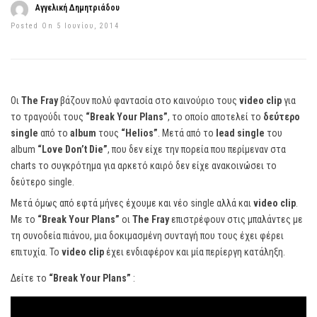
Αγγελική Δημητριάδου
Posted On 5 Ιουνίου, 2014
Οι
The Fray
βάζουν πολύ φαντασία στο καινούριο τους
video clip
για
το τραγούδι τους
“Break Your Plans”
, το οποίο αποτελεί το
δεύτερο
single
από το
album
τους
“Helios”
. Μετά από το
lead single
του
album
“Love Don’t Die”
, που δεν είχε την πορεία που περίμεναν στα
charts το συγκρότημα για αρκετό καιρό δεν είχε ανακοινώσει το
δεύτερο single.
Μετά όμως από εφτά μήνες έχουμε και νέο single αλλά και
video clip
.
Με το
“Break Your Plans”
οι
The Fray
επιστρέφουν στις μπαλάντες με
τη συνοδεία πιάνου, μια δοκιμασμένη συνταγή που τους έχει φέρει
επιτυχία. Το
video clip
έχει ενδιαφέρον και μία περίεργη κατάληξη.
Δείτε το
“Break Your Plans”
: