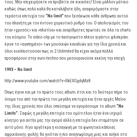
τους. Μην επιχειρήσετε να προβείτε σε εικασίες! Είναι μάλλον μάταιο
καθώς όπως πολύ καλά θα καταλάβατε ήδη, αναφερόμαστε στην
τεράστια επιτυχία του
“
No
limit”
που ξεσήκωσε κάθε άνθρωπο αυτού
του πλανήτη με τον έντονο χορευτικό ρυθμό του. Ο απολογισμός του
ήταν «χρυσός» και «πλατίνα» και αναρίθμητες πρωτιές σε όλα τα charts
του κόσμου. Το video-clip με το πασίγνωστο πλέον γιγάντιο φλιπεράκι
έγινε το «αγαπημένο» των μουσικών καναλιών για την ίδια χρονιά και
όλοι ευελπιστούσαν πως οι 2 Unlimited θα είχαν ακόμα πολλά
προσφέρουν στην euro-techno που μεσουρανούσε εκείνη την εποχή.
1993 – No limit
http://www.youtube.com/watch?v=RkEXGgdqMz8
Όπως έγινε και με το πρώτο τους album, έτσι και το δεύτερο πήρε το
όνομα του από την πρώτη του μεγάλη επιτυχία και ήταν αρχές Μαΐου
της ίδιας χρονιάς που όλοι σπεύσαμε να αγοράσουμε το album
“
No
Limits”.
Σαφώς η μεγάλη επιτυχία του ομότιτλου ήταν ένα ισχυρό
κίνητρο για αυτήν μας την αγορά αλλά η επιτυχία δεν σταμάτησε σε
αυτό μόνο. Λίγο αργότερα η εισαγωγή με τα φωνητικά κάποιας
αφρικάνικης φυλής θα γινόταν η πιο αναγνωρίσιμη μιας και ανήκε στο