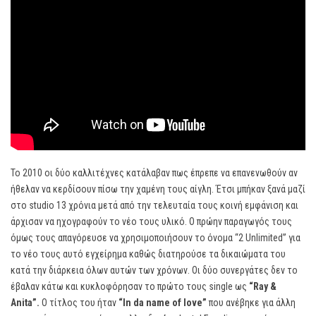
To 2010 οι δύο καλλιτέχνες κατάλαβαν πως έπρεπε να επανενωθούν αν
ήθελαν να κερδίσουν πίσω την χαμένη τους αίγλη. Έτσι μπήκαν ξανά μαζί
στο studio 13 χρόνια μετά από την τελευταία τους κοινή εμφάνιση και
άρχισαν να ηχογραφούν το νέο τους υλικό. Ο πρώην παραγωγός τους
όμως τους απαγόρευσε να χρησιμοποιήσουν το όνομα “2 Unlimited” για
το νέο τους αυτό εγχείρημα καθώς διατηρούσε τα δικαιώματα του
κατά την διάρκεια όλων αυτών των χρόνων. Οι δύο συνεργάτες δεν το
έβαλαν κάτω και κυκλοφόρησαν το πρώτο τους single ως
“
Ray &
Anita”.
Ο τίτλος του ήταν
“
In
da
name
of
love”
που ανέβηκε για άλλη