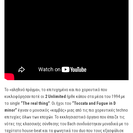
Το «αληθινό πράγμα», το επιτυχημένο και πιο χορευτικό που
κυκλοφόρησαν ποτέ οι
2
Unlimited
ήρθε κάπου στα μέσα του 1994 με
το single
“
The
real
thing”
. Οι ήχοι του
“
Toccata
and
Fugue
in
D
minor”
έγιναν ο μουσικός «καμβάς» μιας από τις πιο χορευτικές techno
επιτυχίες όλων των εποχών. Το εκκλησιαστικό όργανο που έπαιζε τις
νότες της κλασσικής σύνθεσης του Bach συνδυάστηκαν μοναδικά με το
ταχύτατο house-beat και τα φωνητικά του duo που τους εξασφάλισε