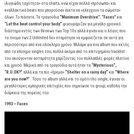
ιλιγγιώδη ταχύτητα» στα charts, ενώ είχαν πολλά «πρόσωπα» και
εναλλακτικά beats που μπορούσαν άνετα να «ελέγχουν τα σώματα»
όλων. Το πιάσατε; Τα τραγούδια
“
Maximum
Overdrive”
,
“
Faces”
και
“
Let
the
beat
control
your
body”
φιγουράριζαν για μεγάλο χρονικό
διάστημα εντός των θέσεων των Top 10s αλλά έγιναν και ο λόγος που
το όνομα των 2 Unlimited δεν σταμάτησε να εμφανίζεται σε αυτά για
περισσότερο από ένα ολόκληρο χρόνο. Μιλάμε για ένα album που εκτός
από τα επίσημα singles του, πολλά ακόμα από το επιτυχημένο tracklist
του ακούγονταν ασταμάτητα χαρίζοντας του πολλαπλές φορές πλατίνα
και χρυσό. Μερικά από τα τραγούδια αυτά ήταν τα
“
Mysterious”,
“
R.
U.
OK?”
αλλά και τα πιο «ήρεμα»
“
Shelter
on
a
rainy
day”
και
“
Where
are
you
now?”
. Τόσο το album αλλά και το ομότιτλο single, έγιναν οι
μεγαλύτερες εμπορικές επιτυχίες που σημείωσε το group, καθόλη την
διάρκεια της πορείας του.
1993 –
Faces