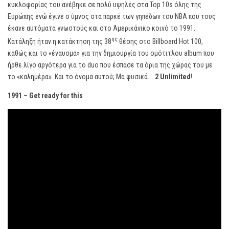
κυκλοφορίας του ανέβηκε σε πολύ υψηλές στα Top 10s όλης της
Ευρώπης ενώ έγινε ο ύμνος στα παρκέ των γηπέδων του ΝΒΑ που τους
έκανε αυτόματα γνωστούς και στο Αμερικάνικο κοινό το 1991.
ης
Κατάληξη ήταν η κατάκτηση της 38
θέσης στο Billboard Hot 100,
καθώς και το «έναυσμα» για την δημιουργία του ομότιτλου album που
ήρθε λίγο αργότερα για το duo που έσπασε τα όρια της χώρας του με
το «καλημέρα». Και το όνομα αυτού; Μα φυσικά….
2
Unlimited
!
1991 –
Get
ready
for
this