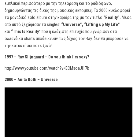
εμπλακεί περισσότερο με την τηλεόραση και το ραδιόφωνο,
δημιουργώντας τις δικές της μουσικές εκπομπές. Το 2000 κυκλοφορεί
το μοναδικό solo album στην καριέρα της με τον τίτλο
“
Reality”.
Μέσα
από αυτό ξεχώρισαν τα singles:
“
Universe”,
“
Lifting
up
My
Life”
και
“
This
Is
Reality”
που η ελάχιστη επιτυχία που γνώρισαν στα
ολλανδικά charts αποδείκνυαν πως δίχως τον Ray, δεν θα μπορούσε να
την κατακτήσει ποτέ ξανά!
1997 – Ray Slijngaard – Do you think I’m sexy?
http://www.youtube.com/watch?v=ECMsoaJI17k
2000 – Anita Doth – Universe