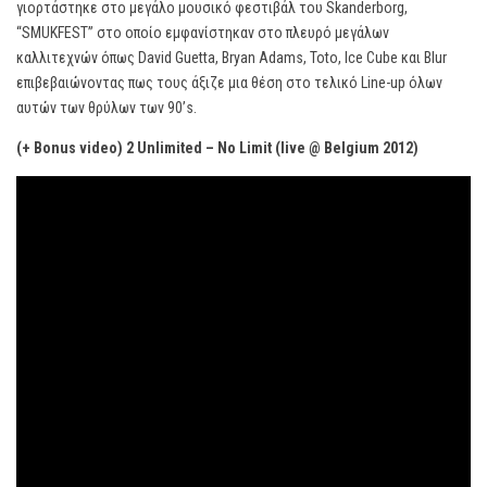
γιορτάστηκε στο μεγάλο μουσικό φεστιβάλ του Skanderborg,
“SMUKFEST” στο οποίο εμφανίστηκαν στο πλευρό μεγάλων
καλλιτεχνών όπως David Guetta, Bryan Adams, Toto, Ice Cube και Blur
επιβεβαιώνοντας πως τους άξιζε μια θέση στο τελικό Line-up όλων
αυτών των θρύλων των 90’s.
(+ Bonus video) 2 Unlimited – No Limit (live @ Belgium 2012)