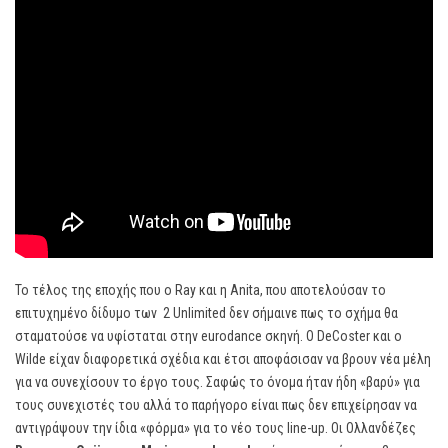
Το τέλος της εποχής που ο Ray και η Anita, που αποτελούσαν τo
επιτυχημένο δίδυμο των 2 Unlimited δεν σήμαινε πως το σχήμα θα
σταματούσε να υφίσταται στην eurodance σκηνή. Ο DeCoster και ο
Wilde είχαν διαφορετικά σχέδια και έτσι αποφάσισαν να βρουν νέα μέλη
για να συνεχίσουν το έργο τους. Σαφώς το όνομα ήταν ήδη «βαρύ» για
τους συνεχιστές του αλλά το παρήγορο είναι πως δεν επιχείρησαν να
αντιγράψουν την ίδια «φόρμα» για το νέο τους line-up. Οι Ολλανδέζες