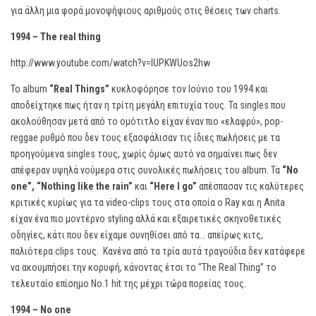
για άλλη μια φορά μονοψήφιους αριθμούς στις θέσεις των charts.
1994 – The real thing
http://www.youtube.com/watch?v=IUPKWUos2hw
Το album
“
Real
Things”
κυκλοφόρησε τον Ιούνιο του 1994 και
αποδείχτηκε πως ήταν η τρίτη μεγάλη επιτυχία τους. Τα singles που
ακολούθησαν μετά από το ομότιτλο είχαν έναν πιο «ελαφρύ», pop-
reggae ρυθμό που δεν τους εξασφάλισαν τις ίδιες πωλήσεις με τα
προηγούμενα singles τους, χωρίς όμως αυτό να σημαίνει πως δεν
απέφεραν υψηλά νούμερα στις συνολικές πωλήσεις του album. Τα
“
No
one”,
“
Nothing
like
the
rain”
και
“
Here
I
go”
απέσπασαν τις καλύτερες
κριτικές κυρίως για τα video-clips τους στα οποία ο Ray και η Anita
είχαν ένα πιο μοντέρνο styling αλλά και εξαιρετικές σκηνοθετικές
οδηγίες, κάτι που δεν είχαμε συνηθίσει από τα… απείρως κιτς,
παλιότερα clips τους. Κανένα από τα τρία αυτά τραγούδια δεν κατάφερε
να ακουμπήσει την κορυφή, κάνοντας έτσι το “The Real Thing” το
τελευταίο επίσημο Νο.1 hit της μέχρι τώρα πορείας τους.
1994 –
No
one