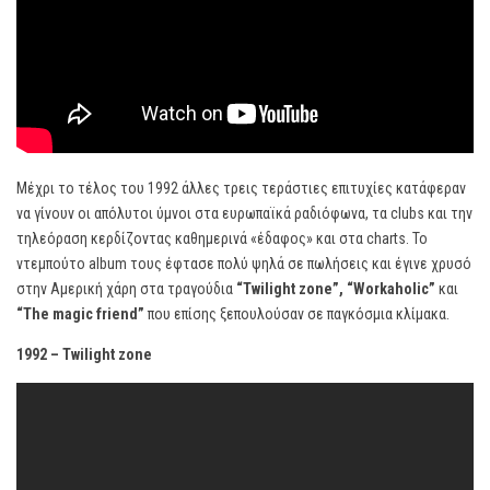
Μέχρι το τέλος του 1992 άλλες τρεις τεράστιες επιτυχίες κατάφεραν
να γίνουν οι απόλυτοι ύμνοι στα ευρωπαϊκά ραδιόφωνα, τα clubs και την
τηλεόραση κερδίζοντας καθημερινά «έδαφος» και στα charts. Το
ντεμπούτο album τους έφτασε πολύ ψηλά σε πωλήσεις και έγινε χρυσό
στην Αμερική χάρη στα τραγούδια
“
Twilight
zone”, “
Workaholic”
και
“
The
magic
friend”
που επίσης ξεπουλούσαν σε παγκόσμια κλίμακα.
1992 – Twilight zone