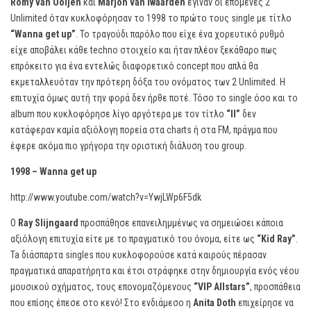
Romy van Ooijen
και
Marjon van Iwaarden
έγιναν οι επόμενες 2
Unlimited όταν κυκλοφόρησαν το 1998 το πρώτο τους single με τίτλο
“
Wanna
get
up”
. Το τραγούδι παρόλο που είχε ένα χορευτικό ρυθμό
είχε αποβάλει κάθε techno στοιχείο και ήταν πλέον ξεκάθαρο πως
επρόκειτο για ένα εντελώς διαφορετικό concept που απλά θα
εκμεταλλευόταν την πρότερη δόξα του ονόματος των 2 Unlimited. Η
επιτυχία όμως αυτή την φορά δεν ήρθε ποτέ. Τόσο το single όσο και το
album που κυκλοφόρησε λίγο αργότερα με τον τίτλο
“
II”
δεν
κατάφεραν καμία αξιόλογη πορεία στα charts ή στα FM, πράγμα που
έφερε ακόμα πιο γρήγορα την οριστική διάλυση του group.
1998 –
Wanna
get
up
http://www.youtube.com/watch?v=YwjLWp6F5dk
Ο
Ray Slijngaard
προσπάθησε επανειλημμένως να σημειώσει κάποια
αξιόλογη επιτυχία είτε με το πραγματικό του όνομα, είτε ως
“
Kid
Ray”
.
Ta διάσπαρτα singles που κυκλοφορούσε κατά καιρούς πέρασαν
πραγματικά απαρατήρητα και έτσι στράφηκε στην δημιουργία ενός νέου
μουσικού σχήματος, τους επονομαζόμενους
“
VIP
Allstars”
, προσπάθεια
που επίσης έπεσε στο κενό! Στο ενδιάμεσο η
Anita
Doth
επιχείρησε να