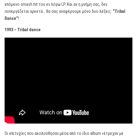
επόμενο smash hit του εν λόγω LP. Και αν η μνήμη σας, δεν
συνεργάζεται αρκετά… θα σας αναφέρουμε μόνο δυο λέξεις:
“
Tribal
Dance”
!
1993 – Tribal dance
Οι επιτυχίες που ακολούθησαν μέσα από το ίδιο album «έτρεχαν με