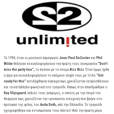
Το 1990, όταν οι μουσικοί παραγωγοί
Jean-
Paul
DeCoster
και
Phil
Wilde
θέλησαν να κυκλοφορήσουν την πρώτη τους συνεργασία
“
Don’
t
miss
the
party
line”,
το έκαναν με το όνομα
Bizz
Nizz
. Όταν όμως ήρθε
η ώρα για να κυκλοφορήσουν το επόμενο single τους με τίτλο
“
Get
ready
for
this”
αντιλήφθηκαν έγκαιρα πως χρειάζονταν να προσθέσουν
και τα κατάλληλα φωνητικά στο τραγούδι. Κάπως έτσι επανδρώθηκε ο
Ray Slijngaard
, παλιός τους γνώριμος, ο οποίος με την σειρά του
θεώρησε πως χρειαζόταν την «γυναικεία» ενίσχυση που βρήκε στο
πρόσωπο της φίλης του
Anita
Doth,
από την Ολλανδία. To τραγούδι
ηχογραφήθηκε και εντυπωσίασε τους πάντες! Από την πρώτη μέρα