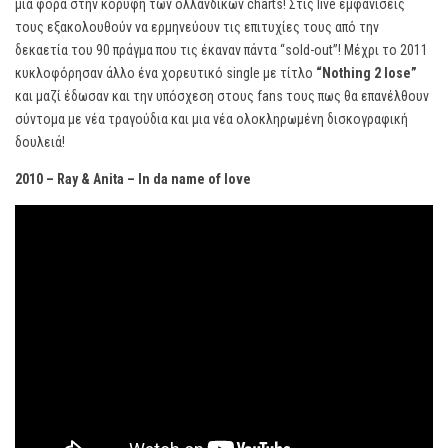
μια φορά στην κορυφή των ολλανδικών charts! Στις live εμφανίσεις
τους εξακολουθούν να ερμηνεύουν τις επιτυχίες τους από την
δεκαετία του 90 πράγμα που τις έκαναν πάντα “sold-out”! Μέχρι το 2011
κυκλοφόρησαν άλλο ένα χορευτικό single με τίτλο
“
Nothing 2
lose”
και μαζί έδωσαν και την υπόσχεση στους fans τους πως θα επανέλθουν
σύντομα με νέα τραγούδια και μια νέα ολοκληρωμένη δισκογραφική
δουλειά!
2010 – Ray & Anita – In da name of love