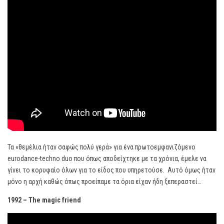
Τα «θεμέλια ήταν σαφώς πολύ γερά» για ένα πρωτοεμφανιζόμενο
eurodance-techno duo που όπως αποδείχτηκε με τα χρόνια, έμελε να
γίνει το κορυφαίο όλων για το είδος που υπηρετούσε. Αυτό όμως ήταν
μόνο η αρχή καθώς όπως προείπαμε τα όρια είχαν ήδη ξεπεραστεί…
1992 – The magic friend