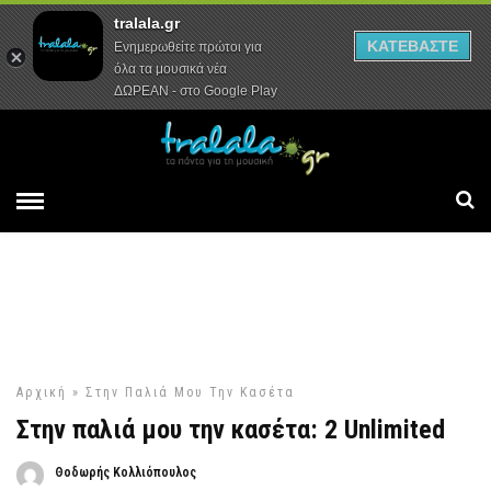
tralala.gr
Αρχική
Συνεντεύξεις
Ρεπορτάζ
ΚΑΤΕΒΑΣΤΕ
Ενημερωθείτε πρώτοι για
όλα τα μουσικά νέα
ΔΩΡΕΑΝ - στο Google Play
Αρχική
»
Στην Παλιά Μου Την Κασέτα
Στην παλιά μου την κασέτα: 2 Unlimited
Θοδωρής Κολλιόπουλος