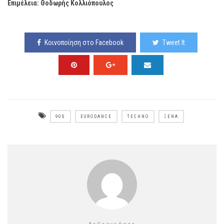
Επιμέλεια
: Θοδωρής
Κολλιόπουλος
Κοινοποίηση στο Facebook
Tweet It
90S
EURODANCE
TECHNO
ΞΈΝΑ