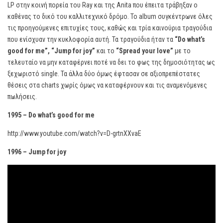
LP στην κοινή πορεία του Ray και της Anita που έπειτα τράβηξαν ο
καθένας το δικό του καλλιτεχνικό δρόμο. Το album συγκέντρωνε όλες
τις προηγούμενες επιτυχίες τους, καθώς και τρία καινούρια τραγούδια
που ενίσχυαν την κυκλοφορία αυτή. Τα τραγούδια ήταν τα
“
Do
what’
s
good
for
me”, “
Jump
for
joy”
και το
“
Spread
your
love”
με το
τελευταίο να μην καταφέρνει ποτέ να δει το φως της δημοσιότητας ως
ξεχωριστό single. Τα άλλα δύο όμως έφτασαν σε αξιοπρεπέστατες
θέσεις στα charts χωρίς όμως να καταφέρνουν και τις αναμενόμενες
πωλήσεις.
1995 – Do what’s good for me
http://www.youtube.com/watch?v=D-grtnXXvaE
1996 – Jump for joy