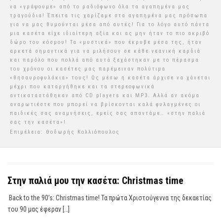
να «γράψουμε» από το ραδιόφωνο όλα τα αγαπημένα μας
τραγούδια! Έπειτα τις χαρίζαμε στα αγαπημένα μας πρόσωπα
για να μας θυμούνται μέσα από αυτές! Για το λόγο αυτό πάντα
μια κασέτα είχε ιδιαίτερη αξία και ας μην ήταν το πιο ακριβό
δώρο του κόσμου! Τα «μυστικά» που έκρυβε μέσα της, ήταν
αρκετά σημαντικά για να μιλήσουν σε κάθε νεανική καρδιά
και παρόλο που πολλά από αυτά ξεχάστηκαν με το πέρασμα
του χρόνου οι κασέτες μας παρέμειναν πολύτιμα
«θησαυροφυλάκια» τους! Ως μέσω η κασέτα άρχισε να χάνεται
μέχρι που καταργήθηκε και τα στερεοφωνικά
αντικαταστάθηκαν από CD players και MP3. Αλλά αν ακόμα
αναρωτιέστε που μπορεί να βρίσκονται καλά φυλαγμένες οι
παιδικές σας αναμνήσεις, εμείς σας απαντάμε… «στην παλιά
σας την κασέτα»!
Επιμέλεια: Θοδωρής Κολλιόπουλος
Στην παλιά μου την κασέτα: Christmas time
Back to the 90’s: Christmas time! Τα πρώτα Χριστούγεννα της δεκαετίας
του 90 μας έφεραν […]