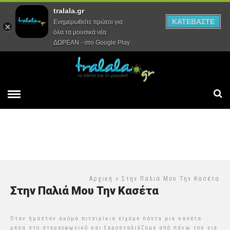
tralala.gr
Αρχική
Συνεντεύξεις
Ρεπορτάζ
ΚΑΤΕΒΑΣΤΕ
Ενημερωθείτε πρώτοι για
όλα τα μουσικά νέα
ΔΩΡΕΑΝ - στο Google Play
Αρχική
» Στην Παλιά Μου Την Κασέτα
Στην Παλιά Μου Την Κασέτα
Όταν ήμασταν ακόμα πιτσιρίκια είχαμε πάντα μια κασέτα
μέσα στο στερεοφωνικό και ξεροσταλιάζαμε από πάνω του για