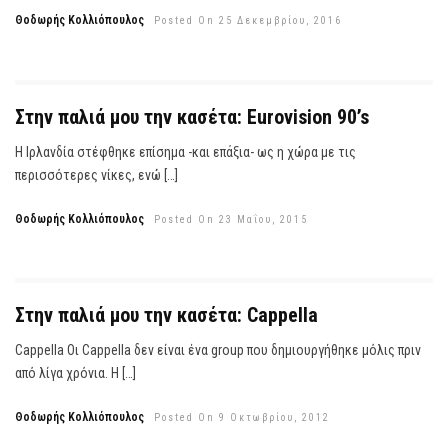
Θοδωρής Κολλιόπουλος
Posted On 25 Δεκεμβρίου, 2016
Στην παλιά μου την κασέτα: Eurovision 90’s
Η Ιρλανδία στέφθηκε επίσημα -και επάξια- ως η χώρα με τις
περισσότερες νίκες, ενώ […]
Θοδωρής Κολλιόπουλος
Posted On 23 Μαΐου, 2015
Στην παλιά μου την κασέτα: Cappella
Cappella Οι Cappella δεν είναι ένα group που δημιουργήθηκε μόλις πριν
από λίγα χρόνια. Η […]
Θοδωρής Κολλιόπουλος
Posted On 9 Οκτωβρίου, 2012