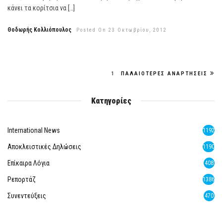
κάνει τα κορίτσια να […]
Θοδωρής Κολλιόπουλος
Posted On 23 Οκτωβρίου, 2012
1
ΠΑΛΑΙΌΤΕΡΕΣ ΑΝΑΡΤΉΣΕΙΣ
Κατηγορίες
International News
1192
Αποκλειστικές Δηλώσεις
1190
Επίκαιρα Λόγια
408
Ρεπορτάζ
1386
Συνεντεύξεις
470