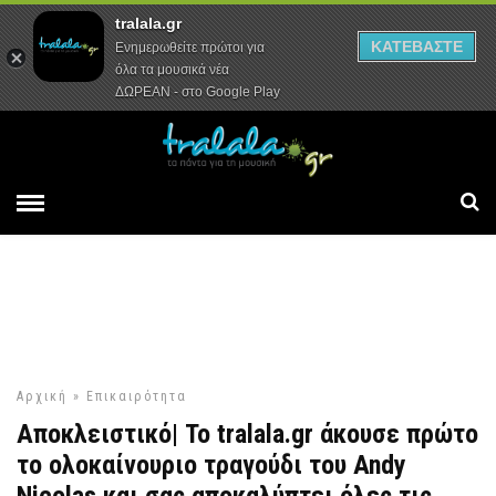
tralala.gr
Αρχική
Συνεντεύξεις
Ρεπορτάζ
ΚΑΤΕΒΑΣΤΕ
Ενημερωθείτε πρώτοι για
όλα τα μουσικά νέα
ΔΩΡΕΑΝ - στο Google Play
Αρχική
»
Επικαιρότητα
Αποκλειστικό| Το tralala.gr άκουσε πρώτο
το ολοκαίνουριο τραγούδι του Andy