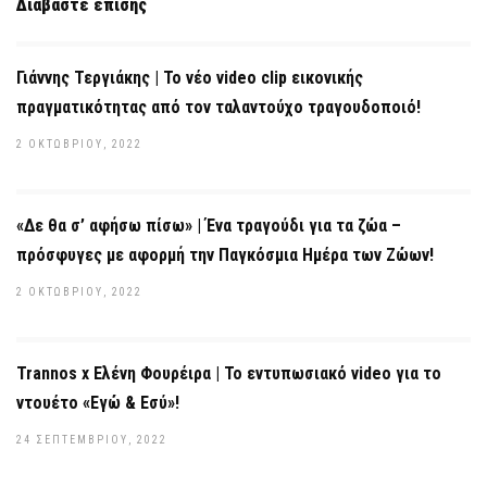
Διαβάστε επίσης
Γιάννης Τεργιάκης | Το νέο video clip εικονικής
πραγματικότητας από τον ταλαντούχο τραγουδοποιό!
2 ΟΚΤΩΒΡΊΟΥ, 2022
«Δε θα σ’ αφήσω πίσω» | Ένα τραγούδι για τα ζώα –
πρόσφυγες με αφορμή την Παγκόσμια Ημέρα των Ζώων!
2 ΟΚΤΩΒΡΊΟΥ, 2022
Trannos x Ελένη Φουρέιρα | Το εντυπωσιακό video για το
ντουέτο «Εγώ & Εσύ»!
24 ΣΕΠΤΕΜΒΡΊΟΥ, 2022