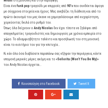
Midas
στη μουσική και στην παραγωγή.
Είναι ένα
funk pop
τραγούδι με επιρροές από
90’s
που συνδέεται άψογα
με σύγχρονα στοιχεία και ήχους. Μας ανεβάζει τη διάθεση και από το
πρώτο άκουσμά του μας έκανε να χαμογελάσουμε από ευχαρίστηση,
χορεύοντας δειλά στο ρυθμό του.
Όπως όλα δείχνουν ο
Andy Nicolas
δεν έχει τίποτα να ζηλέψει από
επαγγελματίες τραγουδιστές και δημιουργούς με χρόνια εμπειρία στο
χώρο. Το αδιαμφισβήτητο ταλέντο και προσήλωσή του στη μουσική
είναι το εισιτήριο του για την επιτυχία…
Κι εάν όλα όσα διαβάσατε παραπάνω σας εξήψαν την περιέργεια, κάντε
υπομονή μερικές μέρες ακόμη και το
«Señorita (Won’t You Be My)»
του Andy Nicolas έρχεται…
Κοινοποίηση στο Facebook
Tweet It