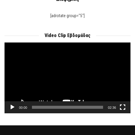
[adrotate group="5"]
Video Clip Εβδομάδας
Πρόγραμμα
Αναπαραγωγής
Βίντεο
00:00
02:36