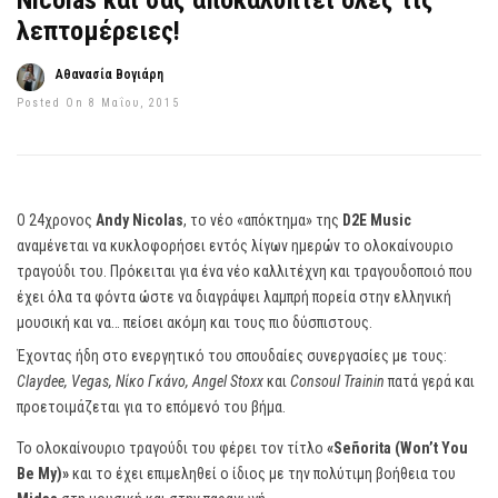
Nicolas και σας αποκαλύπτει όλες τις
λεπτομέρειες!
Αθανασία Βογιάρη
Posted On 8 Μαΐου, 2015
Ο 24χρονος
Andy Nicolas
, το νέο «απόκτημα» της
D2E Music
αναμένεται να κυκλοφορήσει εντός λίγων ημερών το ολοκαίνουριο
τραγούδι του. Πρόκειται για ένα νέο καλλιτέχνη και τραγουδοποιό που
έχει όλα τα φόντα ώστε να διαγράψει λαμπρή πορεία στην ελληνική
μουσική και να… πείσει ακόμη και τους πιο δύσπιστους.
Έχοντας ήδη στο ενεργητικό του σπουδαίες συνεργασίες με τους:
Claydee, Vegas, Νίκο Γκάνο, Angel Stoxx
και
Consoul Trainin
πατά γερά και
προετοιμάζεται για το επόμενό του βήμα.
Το ολοκαίνουριο τραγούδι του φέρει τον τίτλο
«Señorita (Won’t You
Be My)»
και το έχει επιμεληθεί ο ίδιος με την πολύτιμη βοήθεια του