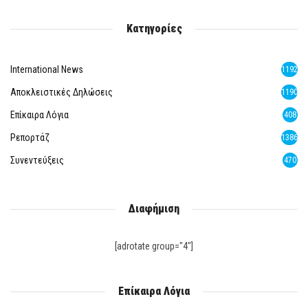
Κατηγορίες
International News
1192
Αποκλειστικές Δηλώσεις
1190
Επίκαιρα Λόγια
408
Ρεπορτάζ
1386
Συνεντεύξεις
470
Διαφήμιση
[adrotate group="4"]
Επίκαιρα Λόγια