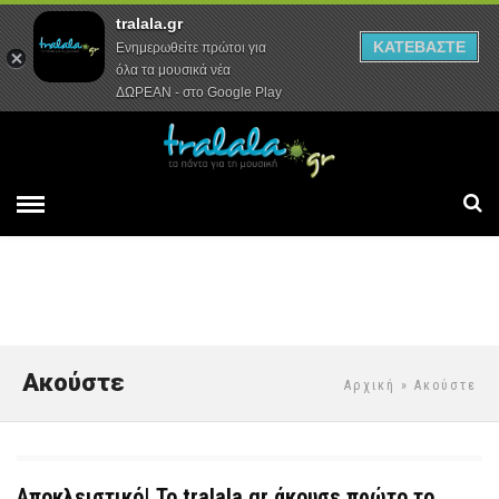
tralala.gr
Αρχική
Συνεντεύξεις
Ρεπορτάζ
ΚΑΤΕΒΑΣΤΕ
Ενημερωθείτε πρώτοι για
όλα τα μουσικά νέα
ΔΩΡΕΑΝ - στο Google Play
Ακούστε
Αρχική
» Ακούστε
Αποκλειστικό| Το tralala.gr άκουσε πρώτο το