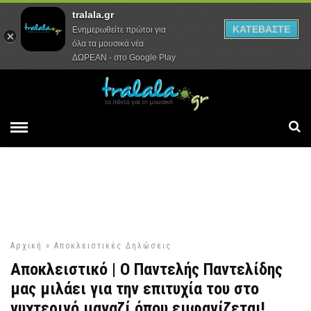
tralala.gr
Αρχική
Συνεντεύξεις
Ρεπορτάζ
ΚΑΤΕΒΑΣΤΕ
Ενημερωθείτε πρώτοι για
όλα τα μουσικά νέα
ΔΩΡΕΑΝ - στο Google Play
Αρχική
»
Αποκλειστικές Δηλώσεις
Αποκλειστικό | Ο Παντελής Παντελίδης
μας μιλάει για την επιτυχία του στο
νυχτερινό μαγαζί όπου εμφανίζεται!