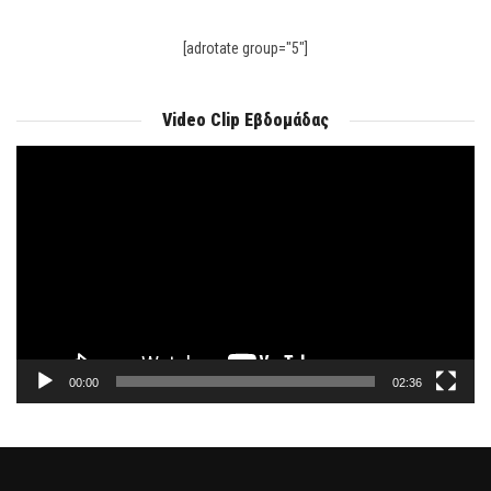
[adrotate group="5"]
Video Clip Εβδομάδας
Πρόγραμμα
Αναπαραγωγής
Βίντεο
00:00
02:36