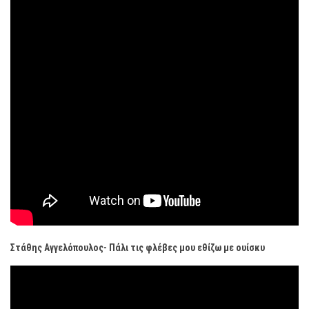
Στάθης Αγγελόπουλος- Πάλι τις φλέβες μου εθίζω με ουίσκυ