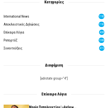
Κατηγορίες
International News
1192
Αποκλειστικές Δηλώσεις
1190
Επίκαιρα Λόγια
408
Ρεπορτάζ
1386
Συνεντεύξεις
470
Διαφήμιση
[adrotate group="4"]
Επίκαιρα Λόγια
Μαρία Παπαλεοντίου | «Ανήκω...