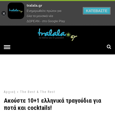
tralala.gr
Αρχική
Συνεντεύξεις
Ρεπορτάζ
ΚΑΤΕΒΑΣΤΕ
Ενημερωθείτε πρώτοι για
όλα τα μουσικά νέα
ΔΩΡΕΑΝ - στο Google Play
Αρχική
»
The Best & The Rest
Ακούστε 10+1 ελληνικά τραγούδια για
ποτά και cocktails!