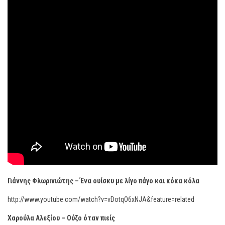
Γιάννης Φλωρινιώτης – Ένα ουίσκυ με λίγο πάγο και κόκα κόλα
http://www.youtube.com/watch?v=vDotqO6xNJA&feature=related
Χαρούλα Αλεξίου – Ούζο όταν πιείς