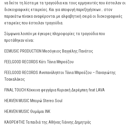
να δείτε τη λίστα με τα τραγούδια και τους ερμηνευτές που έστειλαν οι
δισκογραφικές εταιρείες. Και για αποφυγή παρεξηγήσεων… στον
παρακάτω πίνακα αναφέρονται με αλφαβητική σειρά οι δισκογραφικές
εταιρείες που έστειλαν τραγούδια.
Σύμφωνα λοιπόν με έγκυρες πληροφορίες τα τραγούδια που
προτάθηκαν είναι:
EEMUSIC PRODUCTION Μεσόγειος Βαγγέλης Πανάτος
FEELGOOD RECORDS Κάτι Τάνια Μπρεάζου
FEELGOOD RECORDS Ανεπανάληπτοι Τάνια Μπρεάζου – Παναγιώτης
Τσακαλάκος
FINAL TOUCH Κόκκινα φεγγάρια Κυριακή Δερέμπεη feat LAVA
HEAVEN MUSIC Μπορώ Stereo Soul
HEAVEN MUSIC Θυμάμαι ΙΝΚ
ΚΑΘΡΕΦΤΗΣ Τα παιδιά της Αθήνας Γιάννης Δημητράς