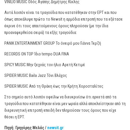
VINILIO MUSIC Οδός Αγάπης Δημήτρης Κίκλης
Αυτά λοιπόν είναι τα τραγούδια που κατατέθηκαν στην ΕΡΤ και που
όπως αποκάλυψε πρώτο το Newsit η αρμόδια επιτροπή που τα εξέτασε
έκρινε ότι τους απαιτούμενους όρους πληρούσαν (με την ίδια
προαναφερθείσα σειρά) τα εξής τραγούδια:
PANIK ENTERTAINMENT GROUP Το όνειρό μου Γιάννα Τερζή
RECORDS ON TOP Ίδιο tempo DUA FINA
SPICY MUSIC Μην ξεχνάς τον ήλιο Αρετή Κετιμέ
SPIDER MUSIC Baila Jazz Τόνι Βλάχος
SPIDER MUSIC Από τη Θράκη έως την Κρήτη Χοροσταλίτες
Στο σημείο αυτό λοιπόν οφείλω να διευκρινίσω ότι αρκετά από τα
τραγούδια που κατατέθηκαν είναι μεν ωραία αλλά αποκλείστηκαν από τη
διερευνητική επιτροπή επειδή δεν πληρούσαν τους όρους που είχε
θέσει η ΕΡΤ.
Πηγή: Γρηγόρης Μελάς /
newsit.gr