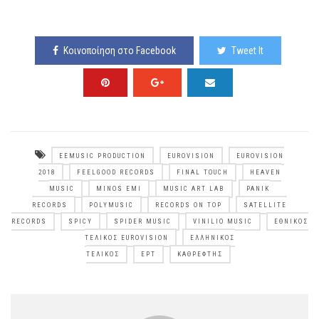
Κοινοποίηση στο Facebook
Tweet It
EEMUSIC PRODUCTION
EUROVISION
EUROVISION
2018
FEELGOOD RECORDS
FINAL TOUCH
HEAVEN
MUSIC
MINOS EMI
MUSIC ART LAB
PANIK
RECORDS
POLYMUSIC
RECORDS ON TOP
SATELLITE
RECORDS
SPICY
SPIDER MUSIC
VINILIO MUSIC
ΕΘΝΙΚΌΣ
ΤΕΛΙΚΌΣ EUROVISION
ΕΛΛΗΝΙΚΌΣ
ΤΕΛΙΚΌΣ
ΕΡΤ
ΚΑΘΡΈΦΤΗΣ