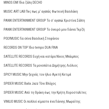
MINOS ΕΜΙ Ίδια ζάλη DECHO
MUSIC ART LAB Πες πως μ’ αγαπάς Φωτεινή Βασιλάκη
PANIK ENTERTAINMENT GROUP Το σ’ αγαπώ Χριστίνα Σάλτη
PANIK ENTERTAINMENT GROUP Το όνειρό μου Γιάννα Τερζή
POLYMUSIC Για σένα Βασιλική Στεφάνου
RECORDS ON TOP Ίδιο tempo DUA FINA
SATELLITE RECORDS Ευχή και κατάρα Νίκος Μπάιμπος
SATELLITE RECORDS Τα μονοπάτια Δημήτρης Λιόλιος
SPICY MUSIC Μην ξεχνάς τον ήλιο Αρετή Κετιμέ
SPIDER MUSIC Baila Jazz Τόνι Βλάχος
SPIDER MUSIC Από τη Θράκη έως την Κρήτη Χοροσταλίτες
VINILIO MUSIC Οι πολλοί είμαστε ένα Γιάννης Μωραΐτης