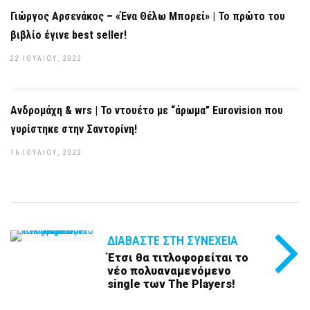
Γιώργος Αρσενάκος – «Ένα Θέλω Μπορεί» | Το πρώτο του
βιβλίο έγινε best seller!
22 ΙΟΥΛΊΟΥ, 2022
Ανδρομάχη & wrs | Το ντουέτο με “άρωμα” Eurovision που
γυρίστηκε στην Σαντορίνη!
16 ΙΟΥΛΊΟΥ, 2022
ΔΙΑΒΆΣΤΕ ΣΤΗ ΣΥΝΈΧΕΙΑ
Έτσι θα τιτλοφορείται το
νέο πολυαναμενόμενο
single των The Players!