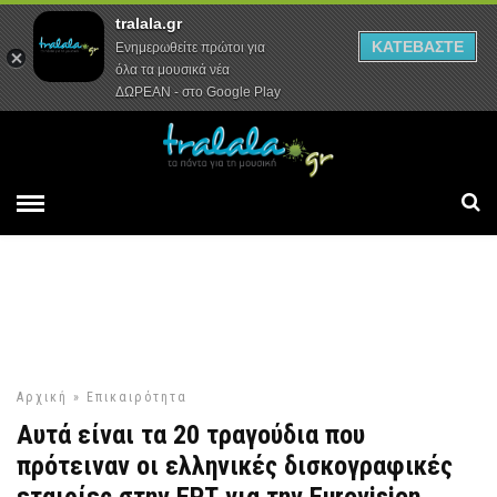
tralala.gr
Αρχική
Συνεντεύξεις
Ρεπορτάζ
ΚΑΤΕΒΑΣΤΕ
Ενημερωθείτε πρώτοι για
όλα τα μουσικά νέα
ΔΩΡΕΑΝ - στο Google Play
Αρχική
»
Επικαιρότητα
Αυτά είναι τα 20 τραγούδια που
πρότειναν οι ελληνικές δισκογραφικές