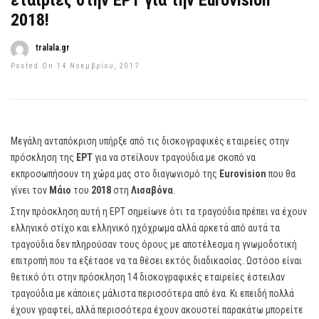
εταιρίες στην ΕΡΤ για την Eurovision
2018!
tralala.gr
Posted On 14 Νοεμβρίου, 2017
Μεγάλη ανταπόκριση υπήρξε από τις δισκογραφικές εταιρείες στην
πρόσκληση της
ΕΡΤ
για να στείλουν τραγούδια με σκοπό να
εκπροσωπήσουν τη χώρα μας στο διαγωνισμό της
Eurovision
που θα
γίνει τον
Μάιο
του
2018
στη
Λισαβόνα
.
Στην πρόσκληση αυτή η ΕΡΤ σημείωνε ότι τα τραγούδια πρέπει να έχουν
ελληνικό στίχο και ελληνικό ηχόχρωμα αλλά αρκετά από αυτά τα
τραγούδια δεν πληρούσαν τους όρους με αποτέλεσμα η γνωμοδοτική
επιτροπή που τα εξέτασε να τα θέσει εκτός διαδικασίας. Ωστόσο είναι
θετικό ότι στην πρόσκληση 14 δισκογραφικές εταιρείες έστειλαν
τραγούδια με κάποιες μάλιστα περισσότερα από ένα. Κι επειδή πολλά
έχουν γραφτεί, αλλά περισσότερα έχουν ακουστεί παρακάτω μπορείτε