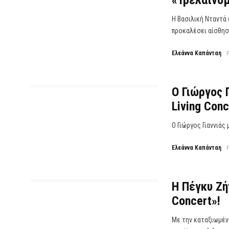
«Τρελαίνομ
Η Βασιλική Νταντά 
προκαλέσει αίσθηση
Ελεάννα Καπάνταη
Ο Γιώργος 
Living Conc
Ο Γιώργος Γιαννιάς 
Ελεάννα Καπάνταη
Η Πέγκυ Ζή
Concert»!
Με την καταξιωμέν