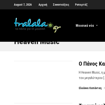
August 7, 2026
Αρχική
Συνεντεύξεις
Ρεπορτάζ
Μουσικά νέα
Heaven Music
Ο Πάνος Κα
H Heaven Music, η
του μεγαλύτερου [
Ελεάννα Καπάνταη