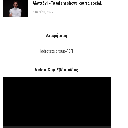
Αλντιόν | «Τα talent shows και τα social...
2 Ιουνίου, 2022
Διαφήμιση
[adrotate group="5"]
Video Clip Εβδομάδας
Πρόγραμμα
Αναπαραγωγής
Βίντεο