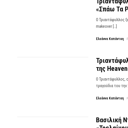
Τριαντάφυλ
«Σπάω Τα Ρ
Ο Τριαντάφυλλος ξε
makeover […]
Ελεάννα Καπάνταη
Τριαντάφυλ
της Heaven
Ο Τριαντάφυλλος, ο
τραγούδια του την 
Ελεάννα Καπάνταη
Βασιλική Ν