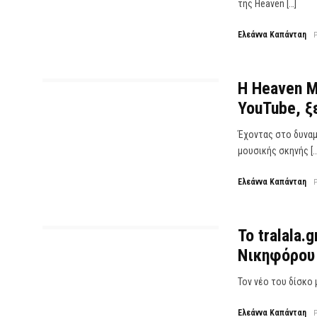
της Heaven […]
Ελεάννα Καπάνταη
Η Heaven M
YouTube, ξ
Έχοντας στο δυναμ
μουσικής σκηνής […
Ελεάννα Καπάνταη
Το tralala.
Νικηφόρου 
Τον νέο του δίσκο 
Ελεάννα Καπάνταη