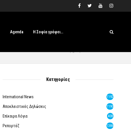
s
Agenda
Η Σοφία γράφει…
Αρχική
» Heaven Music
Κατηγορίες
International News
1192
Αποκλειστικές Δηλώσεις
1190
Επίκαιρα Λόγια
408
Ρεπορτάζ
1386