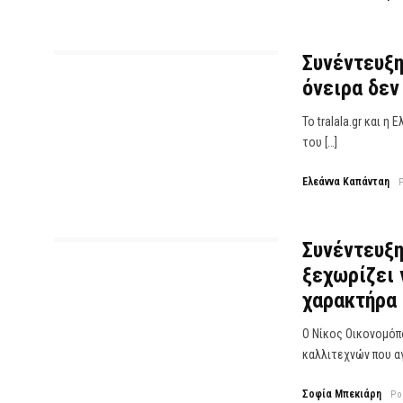
Συνέντευξη
όνειρα δεν
Το tralala.gr και 
του […]
Ελεάννα Καπάνταη
Συνέντευξη
ξεχωρίζει 
χαρακτήρα 
Ο Νίκος Οικονομόπο
καλλιτεχνών που αγ
Σοφία Μπεκιάρη
Po