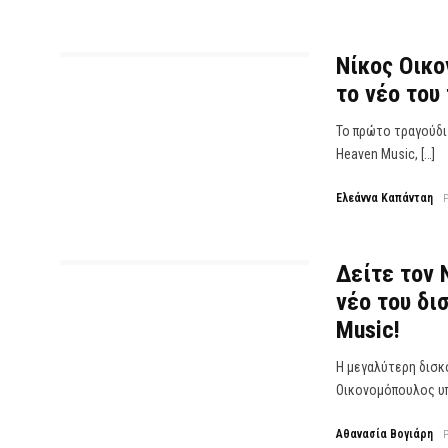
Νίκος Οικο
το νέο του
Το πρώτο τραγούδι
Heaven Music, […]
Ελεάννα Καπάνταη
Δείτε τον 
νέο του δι
Music!
Η μεγαλύτερη δισκ
Οικονομόπουλος υπ
Αθανασία Βογιάρη