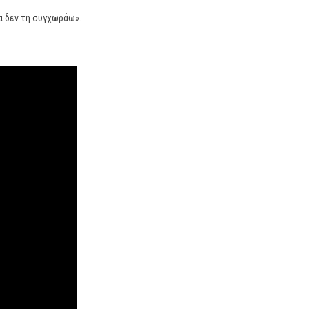
ία δεν τη συγχωράω».