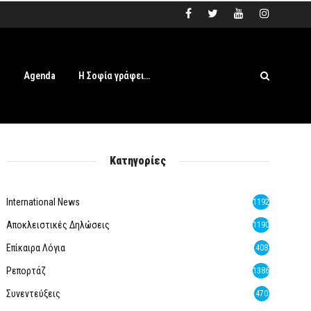
s
Agenda
Η Σοφία γράφει…
Κατηγορίες
International News
1192
Αποκλειστικές Δηλώσεις
1190
Επίκαιρα Λόγια
408
Ρεπορτάζ
1386
Συνεντεύξεις
470