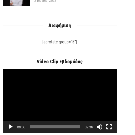
2 Ιουνίου, 2022
Διαφήμιση
[adrotate group="5"]
Video Clip Εβδομάδας
Πρόγραμμα
Αναπαραγωγής
Βίντεο
00:00
02:36