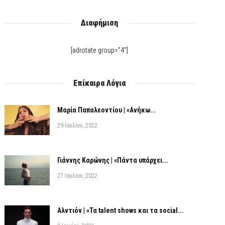
Διαφήμιση
[adrotate group="4"]
Επίκαιρα Λόγια
Μαρία Παπαλεοντίου | «Ανήκω...
29 Ιουλίου, 2022
Γιάννης Καρώνης | «Πάντα υπάρχει...
27 Ιουλίου, 2022
Αλντιόν | «Τα talent shows και τα social...