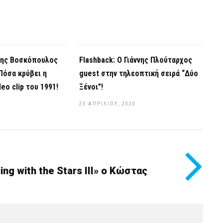
όλης Βοσκόπουλος
Flashback: Ο Γιάννης Πλούταρχος
Πόσα κρύβει η
guest στην τηλεοπτική σειρά “Δύο
deo clip του 1991!
Ξένοι”!
23 ΑΠΡΙΛΊΟΥ, 2020
ing with the Stars III» ο Κώστας