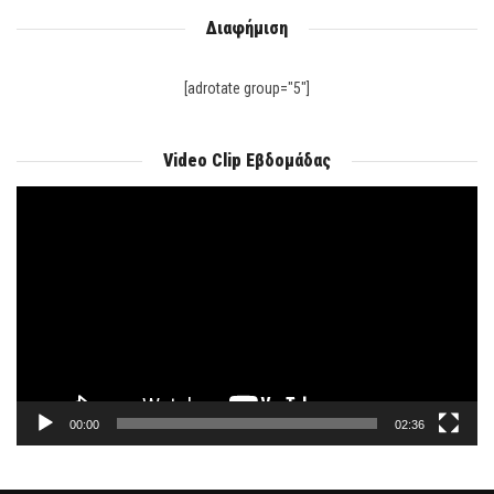
Διαφήμιση
[adrotate group="5"]
Video Clip Εβδομάδας
Πρόγραμμα
Αναπαραγωγής
Βίντεο
00:00
02:36