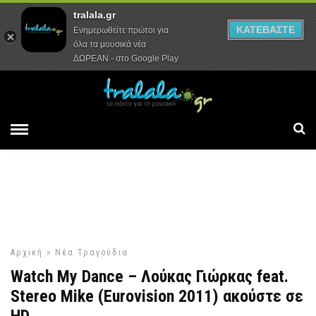
tralala.gr
Αρχική
Συνεντεύξεις
Ρεπορτάζ
ΚΑΤΕΒΑΣΤΕ
Ενημερωθείτε πρώτοι για
όλα τα μουσικά νέα
ΔΩΡΕΑΝ - στο Google Play
Αρχική
»
Νέα Τραγούδια
Watch My Dance – Λούκας Γιώρκας feat.
Stereo Mike (Eurovision 2011) ακούστε σε