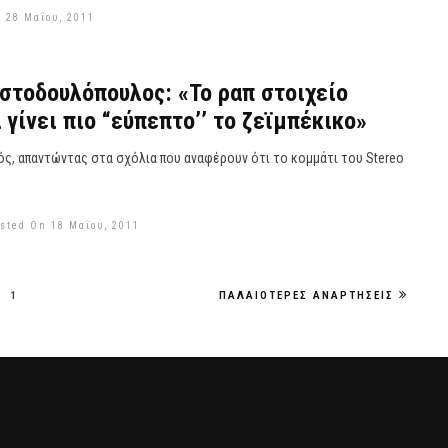
 28 Μαΐου, 2011
ιστοδουλόπουλος: «Το ραπ στοιχείο
 γίνει πιο “εύπεπτο’’ το ζεϊμπέκικο»
ός, απαντώντας στα σχόλια που αναφέρουν ότι το κομμάτι του Stereo
sted On 18 Μαΐου, 2011
1
ΠΑΛΑΙΌΤΕΡΕΣ ΑΝΑΡΤΉΣΕΙΣ