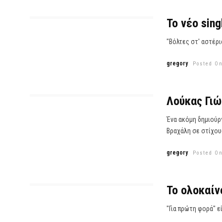
Το νέο sin
"Βόλτες στ' αστέρι
gregory
Posted On
Λούκας Γιώ
Ένα ακόμη δημιούρ
Βραχάλη σε στίχους
gregory
Posted On
Το ολοκαίν
"Για πρώτη φορά" ε