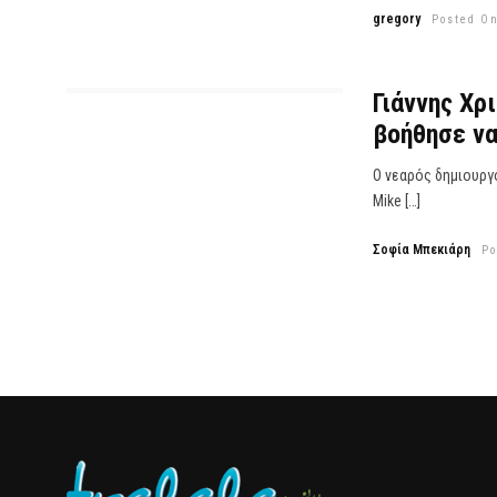
gregory
Posted On
Γιάννης Χρ
βοήθησε να
Ο νεαρός δημιουργ
Mike […]
Σοφία Μπεκιάρη
Po