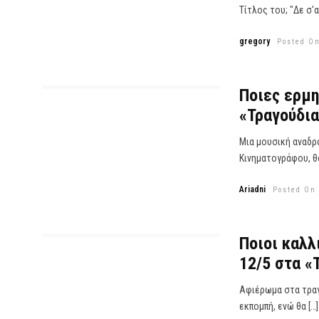
Τίτλος του; "Δε σ'α
gregory
Posted On
Ποιες ερμη
«Τραγούδια
Μια μουσική αναδρο
Κινηματογράφου, θα
Ariadni
Posted On 
Ποιοι καλλ
12/5 στα «
Αφιέρωμα στα τραγ
εκπομπή, ενώ θα […]