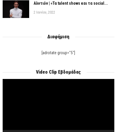
Αλντιόν | «Τα talent shows και τα social...
2 Ιουνίου, 2022
Διαφήμιση
[adrotate group="5"]
Video Clip Εβδομάδας
Πρόγραμμα
Αναπαραγωγής
Βίντεο