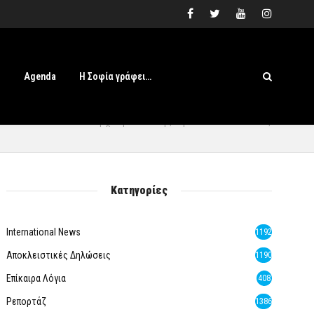
s
Agenda
Η Σοφία γράφει…
Αρχική
» Γιάννης Χριστοδουλόπουλος
Κατηγορίες
International News
1192
Αποκλειστικές Δηλώσεις
1190
Επίκαιρα Λόγια
408
Ρεπορτάζ
1386