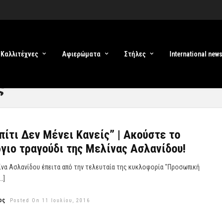
Καλλιτέχνες
Αφιερώματα
Στήλες
International new
ς
πίτι Δεν Μένει Κανείς” | Aκούστε το
γιο τραγούδι της Μελίνας Ασλανίδου!
ίνα Ασλανίδου έπειτα από την τελευταία της κυκλοφορία "Προσωπική
…]
ος
Posted On 11 Ιουλίου, 2016