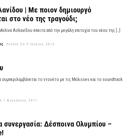
ανίδου | Mε ποιον δημιουργό
αι στο νέο της τραγούδι;
 Μελίνα Ασλανίδου έπειτα από την μεγάλη επιτυχία του νέου της […]
ος
Posted On 9 Ιουλίου, 2016
υ
 συμπεριλαμβάνεται το ντουέτο με τις Μέλιsses και το soundtrack
n 1 Αυγούστου, 2011
α συνεργασία: Δέσποινα Ολυμπίου –
e!