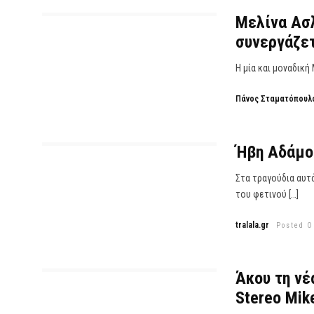
Μελίνα Ασλ
συνεργάζετ
Η μία και μοναδική
Πάνος Σταματόπουλ
Ήβη Αδάμο
Στα τραγούδια αυτά
του φετινού […]
tralala.gr
Posted O
Άκου τη νέ
Stereo Mik