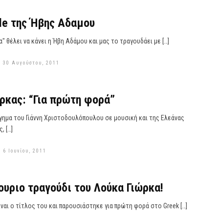
gle της Ήβης Αδαμου
α" θέλει να κάνει η Ήβη Αδάμου και μας το τραγουδάει με […]
 30 Αυγούστου, 2011
ρκας: “Για πρώτη φορά”
γημα του Γιάννη Χριστοδουλόπουλου σε μουσική και της Ελεάνας
, […]
 6 Ιουνίου, 2011
ουριο τραγούδι του Λούκα Γιώρκα!
ίναι ο τίτλος του και παρουσιάστηκε για πρώτη φορά στο Greek […]