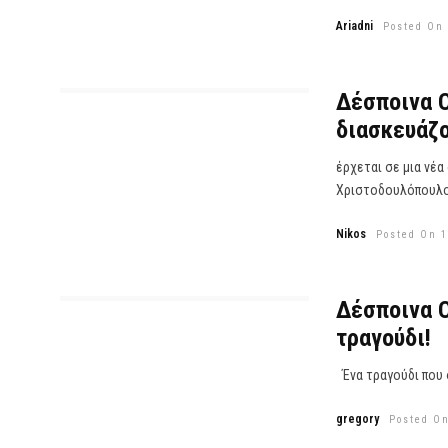
Ariadni
Posted On 
Δέσποινα Ο
διασκευάζο
έρχεται σε μια νέα
Χριστοδουλόπουλος
Nikos
Posted On 1
Δέσποινα Ο
τραγούδι!
Ένα τραγούδι που 
gregory
Posted On