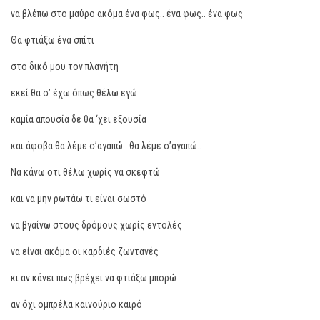
να βλέπω στο μαύρο ακόμα ένα φως.. ένα φως.. ένα φως
Θα φτιάξω ένα σπίτι
στο δικό μου τον πλανήτη
εκεί θα σ’ έχω όπως θέλω εγώ
καμία απουσία δε θα ‘χει εξουσία
και άφοβα θα λέμε σ’αγαπώ.. θα λέμε σ’αγαπώ..
Να κάνω οτι θέλω χωρίς να σκεφτώ
και να μην ρωτάω τι είναι σωστό
να βγαίνω στους δρόμους χωρίς εντολές
να είναι ακόμα οι καρδιές ζωντανές
κι αν κάνει πως βρέχει να φτιάξω μπορώ
αν όχι ομπρέλα καινούριο καιρό