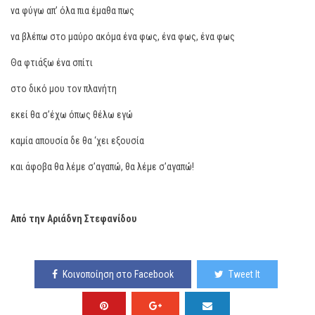
να φύγω απ’ όλα πια έμαθα πως
να βλέπω στο μαύρο ακόμα ένα φως, ένα φως, ένα φως
Θα φτιάξω ένα σπίτι
στο δικό μου τον πλανήτη
εκεί θα σ’έχω όπως θέλω εγώ
καμία απουσία δε θα ‘χει εξουσία
και άφοβα θα λέμε σ’αγαπώ, θα λέμε σ’αγαπώ!
Από την Αριάδνη Στεφανίδου
Κοινοποίηση στο Facebook
Tweet It