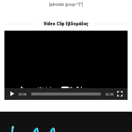
[adrotate group="5"]
Video Clip Εβδομάδας
Πρόγραμμα
Αναπαραγωγής
Βίντεο
00:00
02:36