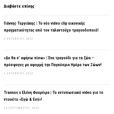
Διαβάστε επίσης
Γιάννης Τεργιάκης | Το νέο video clip εικονικής
πραγματικότητας από τον ταλαντούχο τραγουδοποιό!
2 ΟΚΤΩΒΡΊΟΥ, 2022
«Δε θα σ’ αφήσω πίσω» | Ένα τραγούδι για τα ζώα –
πρόσφυγες με αφορμή την Παγκόσμια Ημέρα των Ζώων!
2 ΟΚΤΩΒΡΊΟΥ, 2022
Trannos x Ελένη Φουρέιρα | Το εντυπωσιακό video για το
ντουέτο «Εγώ & Εσύ»!
24 ΣΕΠΤΕΜΒΡΊΟΥ, 2022