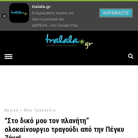
tralala.gr
Αρχική
Συνεντεύξεις
Ρεπορτάζ
ΚΑΤΕΒΑΣΤΕ
Ενημερωθείτε πρώτοι για
όλα τα μουσικά νέα
ΔΩΡΕΑΝ - στο Google Play
Αρχική
»
Νέα Τραγούδια
“Στο δικό μου τον πλανήτη”
ολοκαίνουργιο τραγούδι από την Πέγκυ