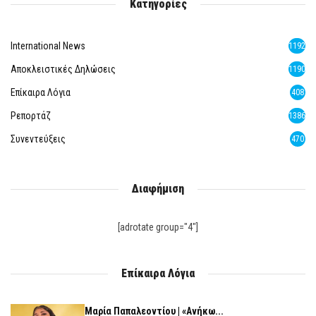
Κατηγορίες
International News
1192
Αποκλειστικές Δηλώσεις
1190
Επίκαιρα Λόγια
408
Ρεπορτάζ
1386
Συνεντεύξεις
470
Διαφήμιση
[adrotate group="4"]
Επίκαιρα Λόγια
Μαρία Παπαλεοντίου | «Ανήκω...