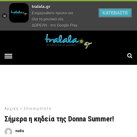
tralala.gr
Αρχική
Συνεντεύξεις
Ρεπορτάζ
ΚΑΤΕΒΑΣΤΕ
Ενημερωθείτε πρώτοι για
όλα τα μουσικά νέα
ΔΩΡΕΑΝ - στο Google Play
Αρχική
»
Επικαιρότητα
Σήμερα η κηδεία της Donna Summer!
nadia