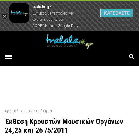
tralala.gr
Αρχική
Συνεντεύξεις
Ρεπορτάζ
ΚΑΤΕΒΑΣΤΕ
Ενημερωθείτε πρώτοι για
όλα τα μουσικά νέα
ΔΩΡΕΑΝ - στο Google Play
Αρχική
»
Επικαιρότητα
Έκθεση Κρουστών Μουσικών Οργάνων
24,25 και 26 /5/2011