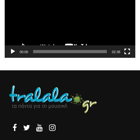
Βίντεο
00:00
02:36