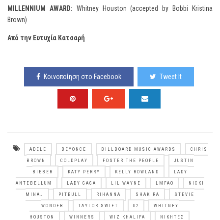
MILLENNIUM AWARD:
Whitney Houston (accepted by Bobbi Kristina
Brown)
Από την Ευτυχία Κατσαρή
Κοινοποίηση στο Facebook
Tweet It
ADELE
BEYONCE
BILLBOARD MUSIC AWARDS
CHRIS
BROWN
COLDPLAY
FOSTER THE PEOPLE
JUSTIN
BIEBER
KATY PERRY
KELLY ROWLAND
LADY
ANTEBELLUM
LADY GAGA
LIL WAYNE
LMFAO
NICKI
MINAJ
PITBULL
RIHANNA
SHAKIRA
STEVIE
WONDER
TAYLOR SWIFT
U2
WHITNEY
HOUSTON
WINNERS
WIZ KHALIFA
ΝΙΚΗΤΈΣ