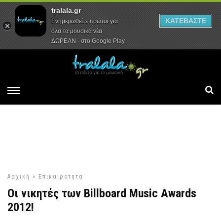
tralala.gr
Αρχική
Συνεντεύξεις
Ρεπορτάζ
ΚΑΤΕΒΑΣΤΕ
Ενημερωθείτε πρώτοι για
όλα τα μουσικά νέα
ΔΩΡΕΑΝ - στο Google Play
Αρχική
»
Επικαιρότητα
Οι νικητές των Billboard Music Awards
2012!