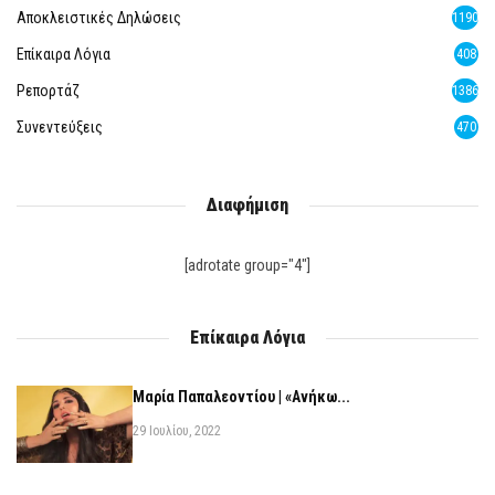
Αποκλειστικές Δηλώσεις
1190
Επίκαιρα Λόγια
408
Ρεπορτάζ
1386
Συνεντεύξεις
470
Διαφήμιση
[adrotate group="4"]
Επίκαιρα Λόγια
Μαρία Παπαλεοντίου | «Ανήκω...
29 Ιουλίου, 2022