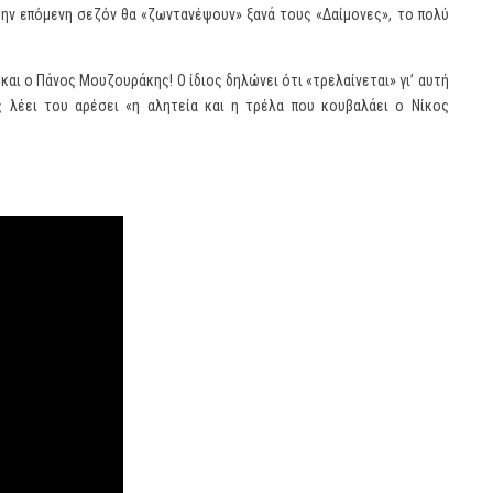
την επόμενη σεζόν θα «ζωντανέψουν» ξανά τους «Δαίμονες», το πολύ
και ο Πάνος Μουζουράκης! Ο ίδιος δηλώνει ότι «τρελαίνεται» γι’ αυτή
ς λέει του αρέσει «η αλητεία και η τρέλα που κουβαλάει ο Νίκος