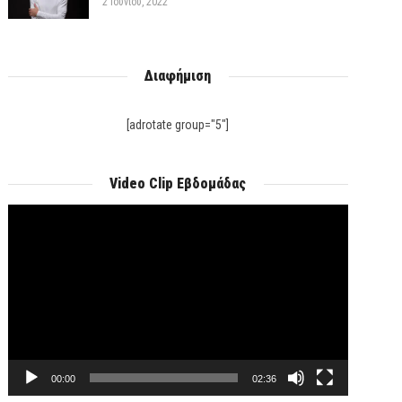
2 Ιουνίου, 2022
Διαφήμιση
[adrotate group="5"]
Video Clip Εβδομάδας
Πρόγραμμα
Αναπαραγωγής
Βίντεο
00:00
02:36