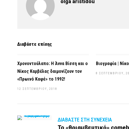
olga aristidou
Διαβάστε επίσης
Χρονοντούλαπο: Η Άννα Βίσση και ο
Βιογραφία | Νίκ
Νίκος Καρβέλας δαιμονίζουν τον
8 ΣΕΠΤΕΜΒΡΊΟΥ, 2
«Πρωινό Καφέ» το 1992!
12 ΣΕΠΤΕΜΒΡΊΟΥ, 2018
ΔΙΑΒΆΣΤΕ ΣΤΗ ΣΥΝΈΧΕΙΑ
Το «θριαμβευτικό» comeb