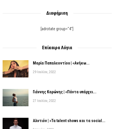
Διαφήμιση
[adrotate group="4"]
Επίκαιρα Λόγια
Μαρία Παπαλεοντίου | «Ανήκω...
29 Ιουλίου, 2022
Γιάννης Καρώνης | «Πάντα υπάρχει...
27 Ιουλίου, 2022
Αλντιόν | «Τα talent shows και τα social...