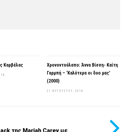
ος Καρβέλας
Χρονοντούλαπο: Άννα Βίσση- Καίτη
Γαρμπή – ‘Καλύτερα οι δυο μας’
018
(2000)
21 ΑΥΓΟΎΣΤΟΥ, 2018
ack της Mariah Carey με