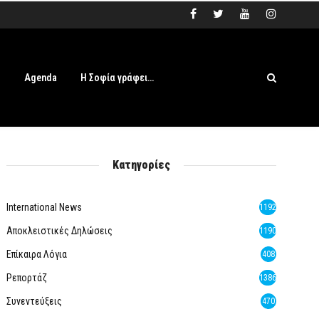
s
Agenda
Η Σοφία γράφει…
Κατηγορίες
International News
1192
Αποκλειστικές Δηλώσεις
1190
Επίκαιρα Λόγια
408
Ρεπορτάζ
1386
Συνεντεύξεις
470