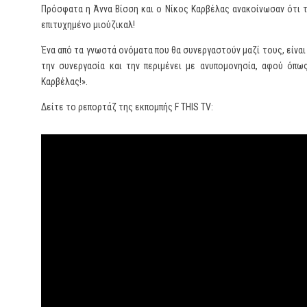
Πρόσφατα η Άννα Βίσση και ο Νίκος Καρβέλας ανακοίνωσαν ότι 
επιτυχημένο μιούζικαλ!
Ένα από τα γνωστά ονόματα που θα συνεργαστούν μαζί τους, είναι 
την συνεργασία και την περιμένει με ανυπομονησία, αφού όπω
Καρβέλας!».
Δείτε το ρεπορτάζ της εκπομπής F THIS TV: