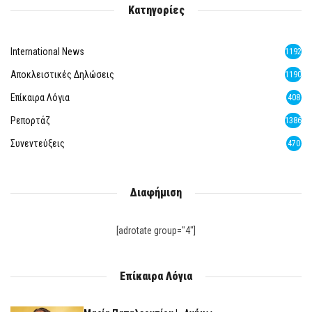
Κατηγορίες
International News
1192
Αποκλειστικές Δηλώσεις
1190
Επίκαιρα Λόγια
408
Ρεπορτάζ
1386
Συνεντεύξεις
470
Διαφήμιση
[adrotate group="4"]
Επίκαιρα Λόγια