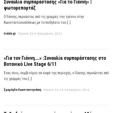
Συναυλία συμπαράστασης «Για το Γιάννη» |
φωτορεπορτάζ
Ο Γιάννης, περνώντας από τις γραμμές του τρένου στην
Κωνσταντινουπόλεως με το ποδήλατο του […]
tralala.gr
Posted On 8 Νοεμβρίου, 2012
«Για τον Γιάννη….» :Συναυλία συμπαράστασης στο
Βοτανικό Live Stage 6/11
Ένας νέος, σερβιτόρος σε καφέ της περιοχής, ο Γιάννης, περνώντας από
τις γραμμές του […]
Σμαράγδα Κωνσταντογιάννη
Posted On 26 Οκτωβρίου, 2012