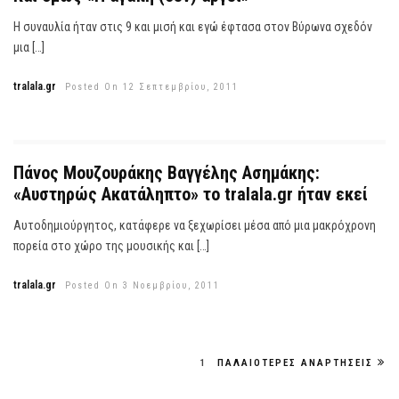
Η συναυλία ήταν στις 9 και μισή και εγώ έφτασα στον Βύρωνα σχεδόν
μια […]
tralala.gr
Posted On 12 Σεπτεμβρίου, 2011
Πάνος Μουζουράκης Βαγγέλης Ασημάκης:
«Αυστηρώς Ακατάληπτο» το tralala.gr ήταν εκεί
Αυτοδημιούργητος, κατάφερε να ξεχωρίσει μέσα από μια μακρόχρονη
πορεία στο χώρο της μουσικής και […]
tralala.gr
Posted On 3 Νοεμβρίου, 2011
1
ΠΑΛΑΙΌΤΕΡΕΣ ΑΝΑΡΤΉΣΕΙΣ