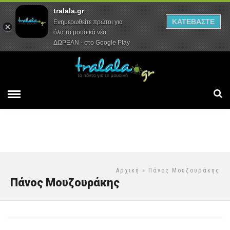
tralala.gr
Αρχική
Συνεντεύξεις
Ρεπορτάζ
ΚΑΤΕΒΑΣΤΕ
Ενημερωθείτε πρώτοι για
όλα τα μουσικά νέα
ΔΩΡΕΑΝ - στο Google Play
Αρχική
» Πάνος Μουζουράκης
Πάνος Μουζουράκης