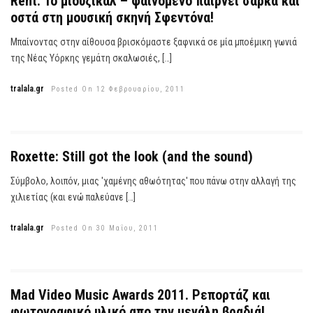
Rent: Το μιούζικαλ – φαινόμενο παίρνει σάρκα και
οστά στη μουσική σκηνή Σφεντόνα!
Μπαίνοντας στην αίθουσα βρισκόμαστε ξαφνικά σε μία μποέμικη γωνιά
της Νέας Υόρκης γεμάτη σκαλωσιές, […]
tralala.gr
Posted On 12 Φεβρουαρίου, 2011
Roxette: Still got the look (and the sound)
Σύμβολο, λοιπόν, μιας 'χαμένης αθωότητας' που πάνω στην αλλαγή της
χιλιετίας (και ενώ παλεύανε […]
tralala.gr
Posted On 30 Μαΐου, 2011
Mad Video Music Awards 2011. Ρεπορτάζ και
φωτογραφικό υλικό απο την μεγάλη βραδιά!