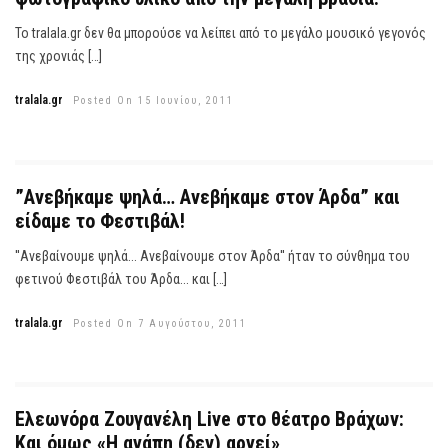
Το tralala.gr δεν θα μπορούσε να λείπει από το μεγάλο μουσικό γεγονός
της χρονιάς […]
tralala.gr
Posted On 15 Ιουνίου, 2011
”Ανεβήκαμε ψηλά… Ανεβήκαμε στον Άρδα” και
είδαμε το Φεστιβάλ!
''Ανεβαίνουμε ψηλά... Ανεβαίνουμε στον Άρδα'' ήταν το σύνθημα του
φετινού Φεστιβάλ του Άρδα... και […]
tralala.gr
Posted On 7 Αυγούστου, 2011
Ελεωνόρα Ζουγανέλη Live στο θέατρο Βράχων:
Και όμως «Η αγάπη (δεν) αργεί»