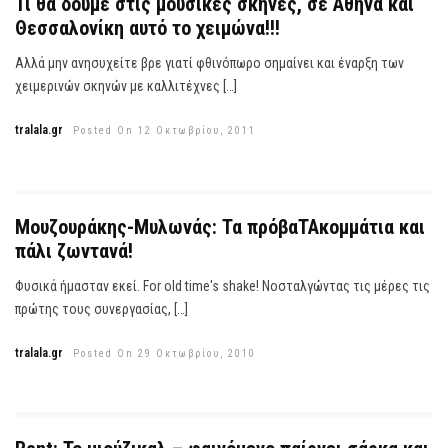
Τι θα δούμε στις μουσικές σκηνές, σε Αθήνα και
Θεσσαλονίκη αυτό το χειμώνα!!!
Αλλά μην ανησυχείτε βρε γιατί φθινόπωρο σημαίνει και έναρξη των
χειμερινών σκηνών με καλλιτέχνες […]
tralala.gr
Posted On 12 Οκτωβρίου, 2011
Μουζουράκης-Μυλωνάς: Τα πρόβαΤΑκομμάτια και
πάλι ζωντανά!
Φυσικά ήμασταν εκεί. For old time's shake! Νοσταλγώντας τις μέρες τις
πρώτης τους συνεργασίας, […]
tralala.gr
Posted On 29 Οκτωβρίου, 2010