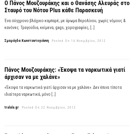
O Πάνος Μουζουράκης και ο Θανάσης Αλευράς στο
Σταυρό του Νότου Plus κάθε Παρασκευή
Ένα σύγχρονο βλάχικο καμπαρέ, με άρωμα Βερολίνου, χωρίς νόμους &
κανόνες. Τραγούδια, κείμενα, gags, χορογραφίες, […]
Σμαράγδα Κωνσταντογιάννη
Posted On 16 Νοεμβρίου, 2012
Πάνος Μουζουράκης: «Έκοψα τα ναρκωτικά γιατί
άρχισαν να με χαλάνε»
«Έκοψα τα ναρκωτικά γιατί άρχισαν να με χαλάνε». Δεν έπινα τίποτα
ιδιαίτερα ναρκωτικά, μόνο […]
tralala.gr
Posted On 22 Νοεμβρίου, 2012