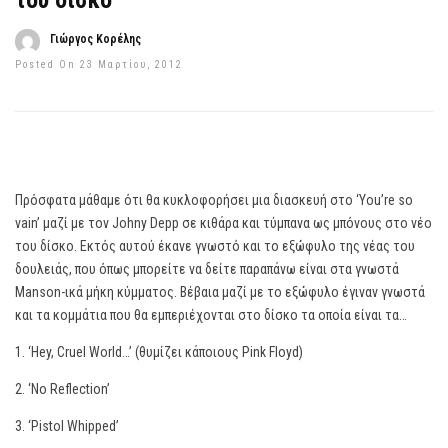
του δίσκο
Γιώργος Κορέλης
Posted On 23 Μαρτίου, 2012
Πρόσφατα μάθαμε ότι θα κυκλοφορήσει μια διασκευή στο ‘You’re so
vain’ μαζί με τον Johny Depp σε κιθάρα και τύμπανα ως μπόνους στο νέο
του δίσκο. Εκτός αυτού έκανε γνωστό και το εξώφυλο της νέας του
δουλειάς, που όπως μπορείτε να δείτε παραπάνω είναι στα γνωστά
Manson-ικά μήκη κύμματος. Βέβαια μαζί με το εξώφυλο έγιναν γνωστά
και τα κομμάτια που θα εμπεριέχονται στο δίσκο τα οποία είναι τα…
1. ‘Hey, Cruel World…’ (θυμίζει κάποιους Pink Floyd)
2. ‘No Reflection’
3. ‘Pistol Whipped’