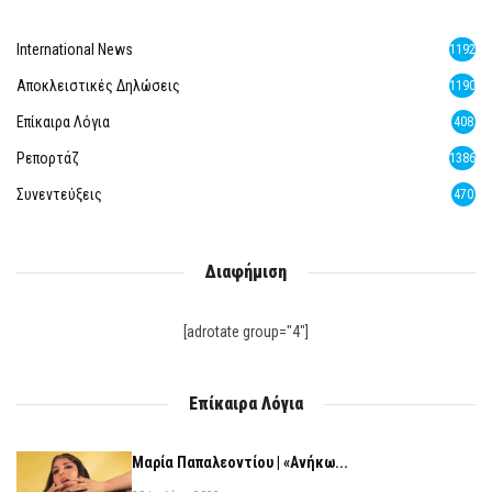
International News
1192
Αποκλειστικές Δηλώσεις
1190
Επίκαιρα Λόγια
408
Ρεπορτάζ
1386
Συνεντεύξεις
470
Διαφήμιση
[adrotate group="4"]
Επίκαιρα Λόγια
Μαρία Παπαλεοντίου | «Ανήκω...