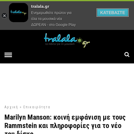
tralala.gr
Αρχική
Συνεντεύξεις
Ρεπορτάζ
ΚΑΤΕΒΑΣΤΕ
Ενημερωθείτε πρώτοι για
όλα τα μουσικά νέα
ΔΩΡΕΑΝ - στο Google Play
Αρχική
»
Επικαιρότητα
Marilyn Manson: κοινή εμφάνιση με τους
Rammstein και πληροφορίες για το νέο