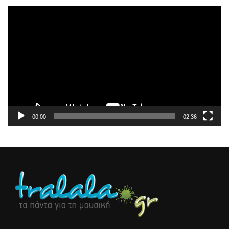
Πρόγραμμα
Αναπαραγωγής
Βίντεο
00:00
02:36