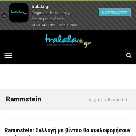
tralala.gr
Αρχική
Συνεντεύξεις
Ρεπορτάζ
ΚΑΤΕΒΑΣΤΕ
Ενημερωθείτε πρώτοι για
όλα τα μουσικά νέα
ΔΩΡΕΑΝ - στο Google Play
Rammstein
Αρχική
» Rammstein
Rammstein: Συλλογή με βίντεο θα κυκλοφορήσουν