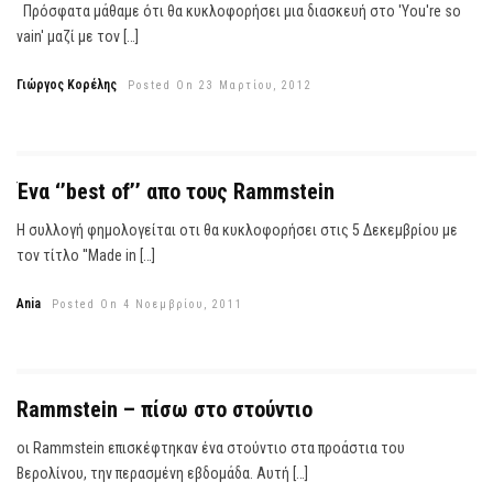
Πρόσφατα μάθαμε ότι θα κυκλοφορήσει μια διασκευή στο 'You're so
vain' μαζί με τον […]
Γιώργος Κορέλης
Posted On 23 Μαρτίου, 2012
Ένα ‘’best of’’ απο τους Rammstein
Η συλλογή φημολογείται οτι θα κυκλοφορήσει στις 5 Δεκεμβρίου με
τον τίτλο ''Made in […]
Ania
Posted On 4 Νοεμβρίου, 2011
Rammstein – πίσω στο στούντιο
οι Rammstein επισκέφτηκαν ένα στούντιο στα προάστια του
Βερολίνου, την περασμένη εβδομάδα. Αυτή […]