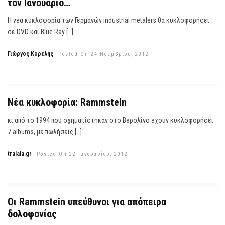
τον Ιανουάριο…
Η νέα κυκλοφορία των Γερμανών industrial metalers θα κυκλοφορήσει
σε DVD και Blue Ray […]
Γιώργος Κορελής
Posted On 24 Νοεμβρίου, 2012
Νέα κυκλοφορία: Rammstein
κι από το 1994 που σχηματίστηκαν στο Βερολίνο έχουν κυκλοφορήσει
7 albums, με πωλήσεις […]
tralala.gr
Posted On 22 Ιανουαρίου, 2012
Οι Rammstein υπεύθυνοι για απόπειρα
δολοφονίας