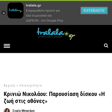
tralala.gr
Αρχική
Συνεντεύξεις
Ρεπορτάζ
ΚΑΤΕΒΑΣΤΕ
Ενημερωθείτε πρώτοι για
όλα τα μουσικά νέα
ΔΩΡΕΑΝ - στο Google Play
Αρχική
»
Επικαιρότητα
Κρινιώ Νικολάου: Παρουσίαση δίσκου «Η
ζωή στις οθόνες»
Σοφία Μπεκιάρη