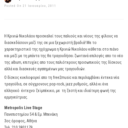
Posted On 21 Ιανουαρίου, 2011
Η Κρινιώ Νικολάου προσκαλεί τους παλιούς και νέους της φίλους να
διασκεδάσουν μαζί της σε μια ξεχωριστή βραδιά! Με το
χαρακτηριστικό της ηχόχρωμα η Κρινιώ Νικολάου κάθεται στο πιάνο
και μαζί με τη μπάντα της θα τραγουδήσει ζωντανά επιλογές απο το νέο
της album, επιτυχίες απο τους παλιότερους προσωπικούς της δίσκους
αλλά και διασκευές αγαπημένων μας τραγουδιών.
Ο δίσκος κυκλοφορεί απο τη free2music και περιλαμβάνει έντεκα νέα
τραγούδια, σε σύγχρονους pop-rock, jazz ρυθμούς, αλλά κι ένα
ελληνικό έντεχνο ζεϊμπέκικο, με τη ζεστή και ιδιαίτερη φωνή της
ερμηνεύτριας.
Metropolis Live Stage
Πανεπιστημίου 54 & Εμ. Μπενάκη
3ος όροφος, Αθήνα
Τηλ. 210 3801179