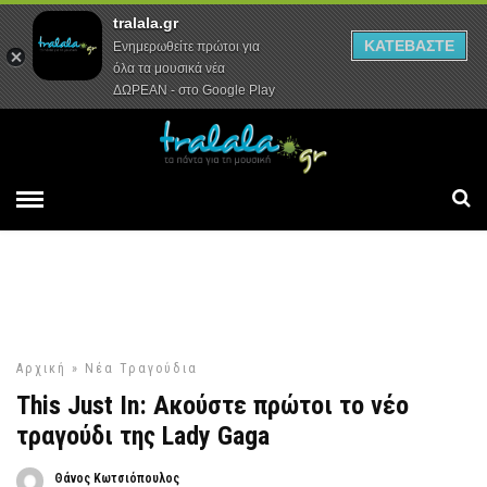
tralala.gr
Αρχική
Συνεντεύξεις
Ρεπορτάζ
ΚΑΤΕΒΑΣΤΕ
Ενημερωθείτε πρώτοι για
όλα τα μουσικά νέα
ΔΩΡΕΑΝ - στο Google Play
Αρχική
»
Νέα Τραγούδια
Τhis Just In: Ακούστε πρώτοι το νέο
τραγούδι της Lady Gaga
Θάνος Κωτσιόπουλος