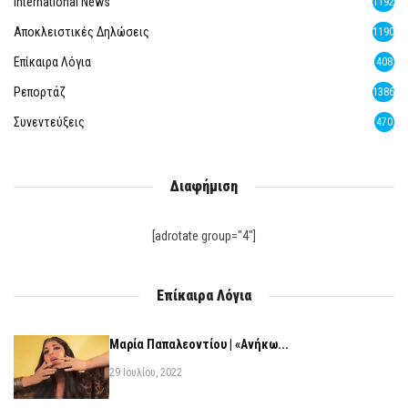
International News
1192
Αποκλειστικές Δηλώσεις
1190
Επίκαιρα Λόγια
408
Ρεπορτάζ
1386
Συνεντεύξεις
470
Διαφήμιση
[adrotate group="4"]
Επίκαιρα Λόγια
Μαρία Παπαλεοντίου | «Ανήκω...
29 Ιουλίου, 2022