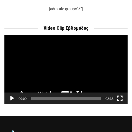
[adrotate group="5"]
Video Clip Εβδομάδας
Πρόγραμμα
Αναπαραγωγής
Βίντεο
00:00
02:36