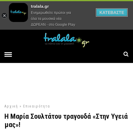
tralala.gr
Αρχική
Συνεντεύξεις
Ρεπορτάζ
ΚΑΤΕΒΑΣΤΕ
Ενημερωθείτε πρώτοι για
όλα τα μουσικά νέα
ΔΩΡΕΑΝ - στο Google Play
Αρχική
»
Επικαιρότητα
Η Μαρία Σουλτάτου τραγουδά «Στην Υγειά
μας»!