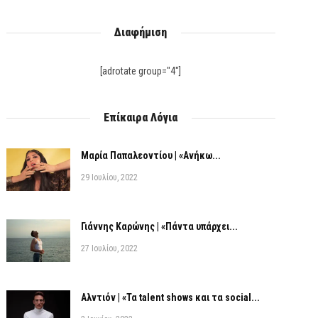
Διαφήμιση
[adrotate group="4"]
Επίκαιρα Λόγια
Μαρία Παπαλεοντίου | «Ανήκω...
29 Ιουλίου, 2022
Γιάννης Καρώνης | «Πάντα υπάρχει...
27 Ιουλίου, 2022
Αλντιόν | «Τα talent shows και τα social...