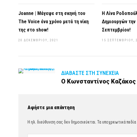
Joanne | Μάγεψε στη σκηνή του
Η Λίνα Ροδοπούλ
The Voice ένα χρόνο μετά τη νίκη
Δημιουργών την
της στο show!
Σεπτεμβρίου!
20 ΔΕΚΕΜΒΡΊΟΥ, 2021
15 ΣΕΠΤΕΜΒΡΊΟΥ, 
ΔΙΑΒΆΣΤΕ ΣΤΗ ΣΥΝΈΧΕΙΑ
Ο Κωνσταντίνος Καζάκος ε
Αφήστε μια απάντηση
Η ηλ. διεύθυνση σας δεν δημοσιεύεται.
Τα υποχρεωτικά πεδία