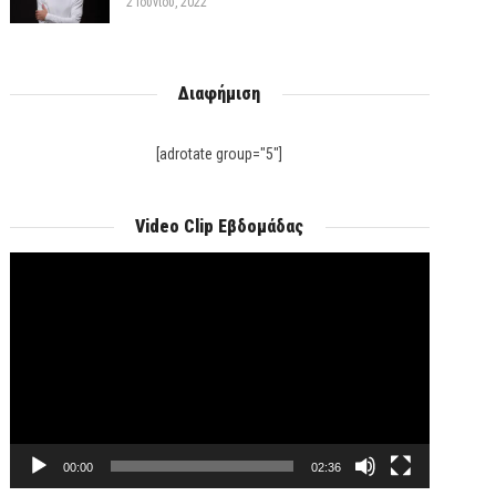
2 Ιουνίου, 2022
Διαφήμιση
[adrotate group="5"]
Video Clip Εβδομάδας
Πρόγραμμα
Αναπαραγωγής
Βίντεο
00:00
02:36