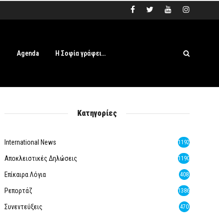
s
Agenda
Η Σοφία γράφει…
Κατηγορίες
International News
1192
Αποκλειστικές Δηλώσεις
1190
Επίκαιρα Λόγια
408
Ρεπορτάζ
1386
Συνεντεύξεις
470