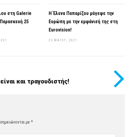
ου στη Galerie
Η Έλενα Παπαρίζου μάγεψε την
 Παρασκευή 25
Ευρώπη με την εμφάνισή της στη
Eurovision!
2021
25 ΜΑΪ́ΟΥ, 2021
ίναι και τραγουδιστής!
 σημειώνονται με
*