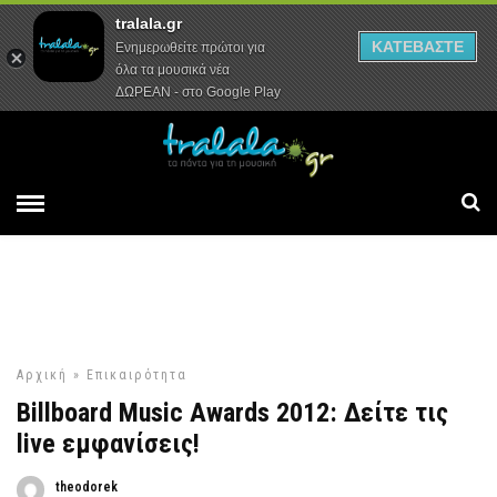
tralala.gr
Αρχική
Συνεντεύξεις
Ρεπορτάζ
ΚΑΤΕΒΑΣΤΕ
Ενημερωθείτε πρώτοι για
όλα τα μουσικά νέα
ΔΩΡΕΑΝ - στο Google Play
Αρχική
»
Επικαιρότητα
Billboard Music Awards 2012: Δείτε τις
live εμφανίσεις!
theodorek