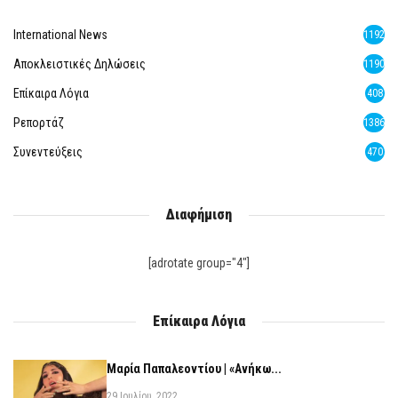
International News
1192
Αποκλειστικές Δηλώσεις
1190
Επίκαιρα Λόγια
408
Ρεπορτάζ
1386
Συνεντεύξεις
470
Διαφήμιση
[adrotate group="4"]
Επίκαιρα Λόγια
Μαρία Παπαλεοντίου | «Ανήκω...
29 Ιουλίου, 2022