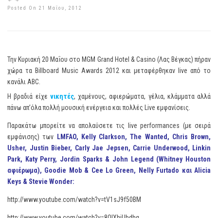
Posted On 21 Μαΐου, 2012
Την Κυριακή 20 Μαΐου στο MGM Grand Hotel & Casino (Λας Βέγκας) πήραν
χώρα τα Billboard Music Awards 2012 και μεταφέρθηκαν live από το
κανάλι ABC.
Η βραδιά είχε
νικητές
, χαμένους, αφιερώματα, γέλια, κλάμματα αλλά
πάνω απ’όλα πολλή μουσική ενέργεια και πολλές Live εμφανίσεις.
Παρακάτω μπορείτε να απολαύσετε τις live performances (με σειρά
εμφάνισης) των
LMFAO, Kelly Clarkson, The Wanted, Chris Brown,
Usher, Justin Bieber, Carly Jae Jepsen, Carrie Underwood, Linkin
Park, Katy Perry, Jordin Sparks & John Legend (Whitney Houston
αφιέρωμα), Goodie Mob & Cee Lo Green, Nelly Furtado και Alicia
Keys & Stevie Wonder:
http://www.youtube.com/watch?v=tV1sJ9f50BM
http://www.youtube.com/watch?v=8QlXhjUbdhg