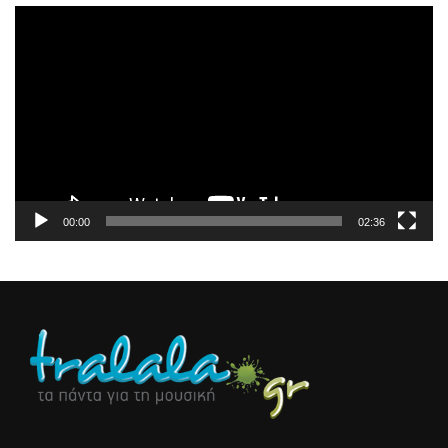
Πρόγραμμα
Αναπαραγωγής
Βίντεο
00:00
02:36