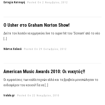
Ευτυχία Κατσαρή
Posted On 2 Νοεμβρίου, 2012
Ο Usher στο Graham Norton Show!
Δείτε τον λοιπόν να ερμηνεύει live το super hit του ‘Scream’ από το νέο
[…]
Νάντια Χαλκιά
Posted On 29 Οκτωβρίου, 2012
American Music Awards 2010: Οι νικητές!!
Οι εμφανίσεις των καλλιτεχνών αλλά και τα βραβεία μονοπώλησαν το
ενδιαφέρον του κοινού! Για να […]
tralala.gr
Posted On 22 Νοεμβρίου, 2010