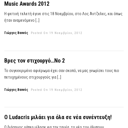
Music Awards 2012
Η φετινή τελετή έγινε στις 18 Νοεμβρίου, στο Λος Άντζελες, και όπως
ήταν αναμενόμενο […]
Γιώργος Βαννός
Posted On 19 Νοεμβρίου, 2012
Βρες τον στιχουργό…Νο 2
Το συγκεκριμένο αφιέρωμα έχει σαν σκοπό, να μας γνωρίσει τους πιο
πετυχημένους στιχουργούς για […]
Γιώργος Βαννός
Posted On 19 Νοεμβρίου, 2012
Ο Ludacris μιλάει για όλα σε νέα συνέντευξη!
Ο διάσημος ράπερ μίλησε για την ταινία, το νέο του άλμπουμ