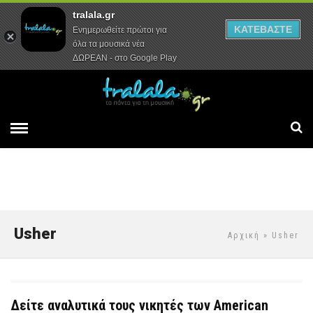
tralala.gr
Αρχική
Συνεντεύξεις
Ρεπορτάζ
ΚΑΤΕΒΑΣΤΕ
Ενημερωθείτε πρώτοι για
όλα τα μουσικά νέα
ΔΩΡΕΑΝ - στο Google Play
Usher
Αρχική
» Usher
Δείτε αναλυτικά τους νικητές των American