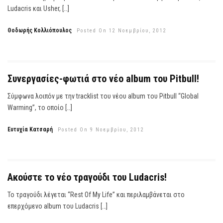
Ludacris και Usher, […]
Θοδωρής Κολλιόπουλος
Posted On 12 Νοεμβρίου, 2012
Συνεργασίες-φωτιά στο νέο album του Pitbull!
Σύμφωνα λοιπόν με την tracklist του νέου album του Pitbull “Global
Warming”, το οποίο […]
Ευτυχία Κατσαρή
Posted On 9 Νοεμβρίου, 2012
Ακούστε το νέο τραγούδι του Ludacris!
Το τραγούδι λέγεται “Rest Of My Life” και περιλαμβάνεται στο
επερχόμενο album του Ludacris […]