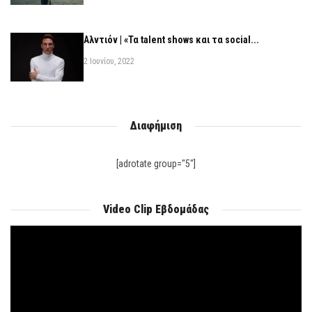
Αλντιόν | «Τα talent shows και τα social...
2 Ιουνίου, 2022
Διαφήμιση
[adrotate group="5"]
Video Clip Εβδομάδας
Πρόγραμμα
Αναπαραγωγής
Βίντεο