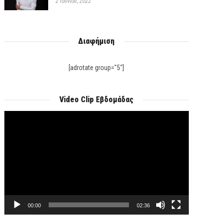
2 Ιουνίου, 2022
Διαφήμιση
[adrotate group="5"]
Video Clip Εβδομάδας
Πρόγραμμα
Αναπαραγωγής
Βίντεο
00:00
02:36