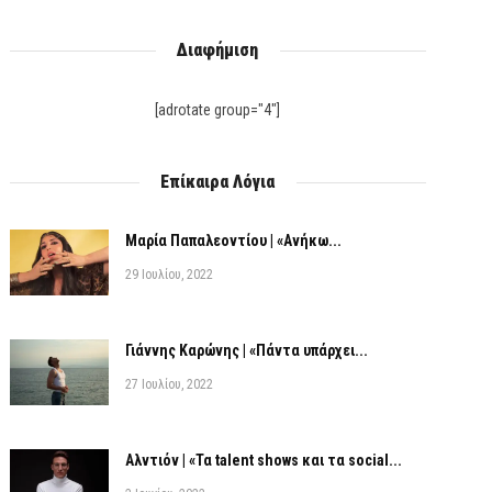
Διαφήμιση
[adrotate group="4"]
Επίκαιρα Λόγια
Μαρία Παπαλεοντίου | «Ανήκω...
29 Ιουλίου, 2022
Γιάννης Καρώνης | «Πάντα υπάρχει...
27 Ιουλίου, 2022
Αλντιόν | «Τα talent shows και τα social...