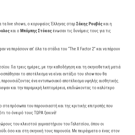
α τα live shows, ο κορυφαίος Έλληνας σταρ
Σάκης Ρουβάς
και η
ουλος
και ο
Μπάμπης Στόκας
ένωσαν τις δυνάμεις τους για τις
ν να περάσουν απ’ όλα τα στάδια του “The X Factor 2” και να πάρουν
ίου. Για τρεις ημέρες, με την καθοδήγηση και τη σκηνοθετική ματιά
προσπάθησαν το αποτέλεσμα να είναι αντάξιο του show που θα
δα, παρουσιάζοντας ένα εντυπωσιακό αποτέλεσμα υψηλής αισθητικής.
λεψαν και την παραμικρή λεπτομέρεια, επιδιώκοντας το καλύτερο
ο στα πρόσωπα του παρουσιαστή και της κριτικής επιτροπής που
 ότι το όνειρό τους ΤΩΡΑ ξεκινά!
χώρους του κλειστού γυμναστήριου του Γαλατσίου, όπου οι
δι όσο και στη σκηνική τους παρουσία. Με πειράγματα ο ένας στον