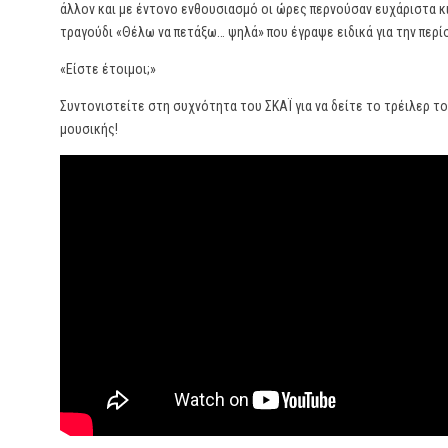
άλλον και με έντονο ενθουσιασμό οι ώρες περνούσαν ευχάριστα κι 
τραγούδι «Θέλω να πετάξω… ψηλά» που έγραψε ειδικά για την περ
«Είστε έτοιμοι;»
Συντονιστείτε στη συχνότητα του ΣΚΑΪ για να δείτε το τρέιλερ του
μουσικής!