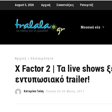
August 5, 2026
Αρχική
Συνεντεύξεις
Ρεπορτάζ
Μουσικά νέα
Αρχική
»
Επικαιρότητα
X Factor 2 | Τα live shows 
εντυπωσιακό trailer!
Κατερίνα Γκίνη
Posted On 30 Μαΐου, 2017