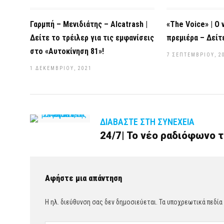
Γαρμπή – Μενιδιάτης – Alcatrash |
«The Voice» | Ο 
Δείτε το τρέιλερ για τις εμφανίσεις
πρεμιέρα – Δείτε
στο «Αυτοκίνηση 81»!
7 ΣΕΠΤΕΜΒΡΊΟΥ, 2
1 ΔΕΚΕΜΒΡΊΟΥ, 2021
ΔΙΑΒΆΣΤΕ ΣΤΗ ΣΥΝΈΧΕΙΑ
24/7| Το νέο ραδιόφωνο τ
Αφήστε μια απάντηση
Η ηλ. διεύθυνση σας δεν δημοσιεύεται.
Τα υποχρεωτικά πεδία