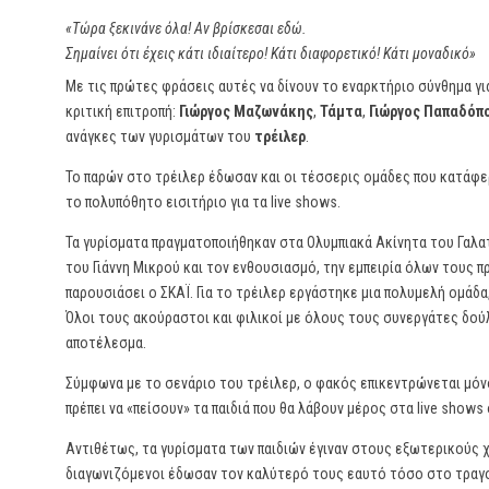
«Τώρα ξεκινάνε όλα! Αν βρίσκεσαι εδώ.
Σημαίνει ότι έχεις κάτι ιδιαίτερο! Κάτι διαφορετικό! Κάτι μοναδικό»
Με τις πρώτες φράσεις αυτές να δίνουν το εναρκτήριο σύνθημα γι
κριτική επιτροπή:
Γιώργος Μαζωνάκης
,
Τάμτα
,
Γιώργος Παπαδόπ
ανάγκες των γυρισμάτων του
τρέιλερ
.
Το παρών στο τρέιλερ έδωσαν και οι τέσσερις ομάδες που κατάφερα
το πολυπόθητο εισιτήριο για τα live shows.
Τα γυρίσματα πραγματοποιήθηκαν στα Ολυμπιακά Ακίνητα του Γαλατσ
του Γιάννη Μικρού και τον ενθουσιασμό, την εμπειρία όλων τους 
παρουσιάσει ο ΣΚΑΪ. Για το τρέιλερ εργάστηκε μια πολυμελή ομά
Όλοι τους ακούραστοι και φιλικοί με όλους τους συνεργάτες δού
αποτέλεσμα.
Σύμφωνα με το σενάριο του τρέιλερ, ο φακός επικεντρώνεται μόν
πρέπει να «πείσουν» τα παιδιά που θα λάβουν μέρος στα live shows
Αντιθέτως, τα γυρίσματα των παιδιών έγιναν στους εξωτερικούς 
διαγωνιζόμενοι έδωσαν τον καλύτερό τους εαυτό τόσο στο τραγού