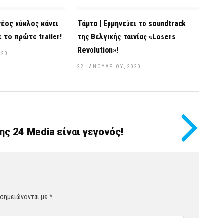
νέος κύκλος κάνει
Τάμτα | Ερμηνεύει το soundtrack
 το πρώτο trailer!
της Βελγικής ταινίας «Losers
Revolution»!
020
22 ΙΑΝΟΥΑΡΊΟΥ, 2020
ης 24 Media είναι γεγονός!
 σημειώνονται με
*