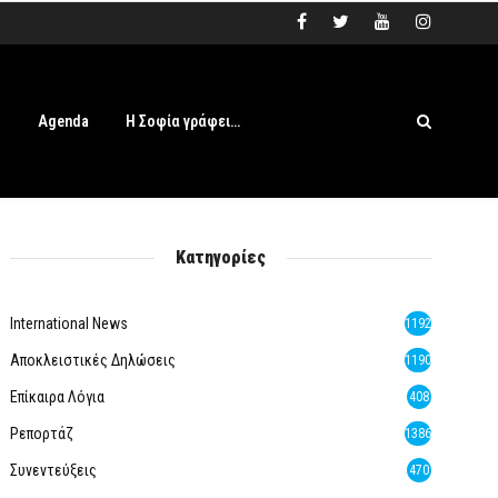
s
Agenda
Η Σοφία γράφει…
Κατηγορίες
International News
1192
Αποκλειστικές Δηλώσεις
1190
Επίκαιρα Λόγια
408
Ρεπορτάζ
1386
Συνεντεύξεις
470