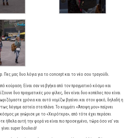
p. Πες μας δυο λόγια για το concept και το νέο σου τραγούδι.
πό κούραση. Είναι σαν να βγήκα από τον πραγματικό κόσμο και
αίζουνε δυο πραγματικές μου φίλες, δεν είναι δυο κοπέλες που είναι
νωριζόμαστε χρόνια και αυτό νομίζω βγαίνει και στον φακό, δηλαδή η
ντως λέγαμε αστεία στα πλάνα. Το κομμάτι «Άποψη μου» παίρνει
 Ο κόσμος με γνώρισε με το «Χειρότερα», από τότε έχει περάσει
ότε ήθελα αυτή την φορά να είναι πιο προσεγμένο, τώρα όσο να’ ναι
γίνει super δουλειά!