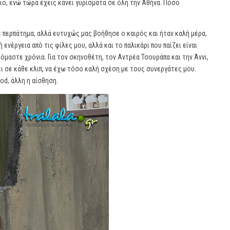
ιο, ενώ τώρα έχεις κάνει γυρίσματα σε όλη την Αθήνα. Πόσο
ε περπάτημα, αλλά ευτυχώς μας βοήθησε ο καιρός και ήταν καλή μέρα,
 ενέργεια από τις φίλες μου, αλλά και το παλικάρι που παίζει είναι
όμαστε χρόνια. Για τον σκηνοθέτη, τον Αντρέα Τσουράπα και την Άννι,
νει σε κάθε κλιπ, να έχω τόσο καλή σχέση με τους συνεργάτες μου.
od, άλλη η αίσθηση.