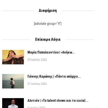
Διαφήμιση
[adrotate group="4"]
Επίκαιρα Λόγια
Μαρία Παπαλεοντίου | «Ανήκω...
29 Ιουλίου, 2022
Γιάννης Καρώνης | «Πάντα υπάρχει...
27 Ιουλίου, 2022
Αλντιόν | «Τα talent shows και τα social...