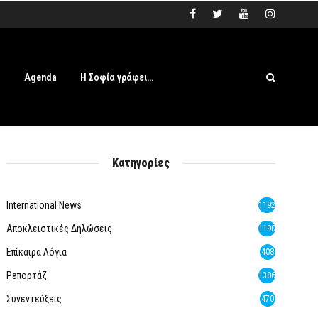
s
Agenda
Η Σοφία γράφει…
Κατηγορίες
International News
1192
Αποκλειστικές Δηλώσεις
1190
Επίκαιρα Λόγια
408
Ρεπορτάζ
1386
Συνεντεύξεις
470