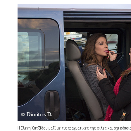
H Ελένη Χατζίδου μαζί με τις πραγματικές της φίλες και όχι κάπο