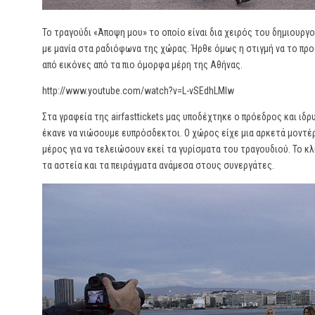
Το τραγούδι «Άποψη μου» το οποίο είναι δια χειρός του δημιουργο
με μανία στα ραδιόφωνα της χώρας. Ήρθε όμως η στιγμή να το προ
από εικόνες από τα πιο όμορφα μέρη της Αθήνας.
http://www.youtube.com/watch?v=L-vSEdhLMIw
Στα γραφεία της airfasttickets μας υποδέχτηκε ο πρόεδρος και ι
έκανε να νιώσουμε ευπρόσδεκτοι. Ο χώρος είχε μια αρκετά μοντέ
μέρος για να τελειώσουν εκεί τα γυρίσματα του τραγουδιού. Το κ
τα αστεία και τα πειράγματα ανάμεσα στους συνεργάτες.