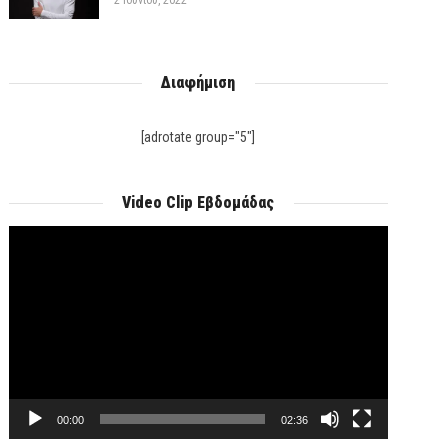
2 Ιουνίου, 2022
Διαφήμιση
[adrotate group="5"]
Video Clip Εβδομάδας
Πρόγραμμα
Αναπαραγωγής
Βίντεο
00:00
02:36