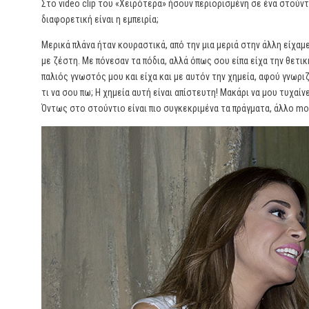
Στο video clip του «Χειρότερα» ήσουν περιορισμένη σε ένα στούντ
διαφορετική είναι η εμπειρία;
Μερικά πλάνα ήταν κουραστικά, από την μια μεριά στην άλλη είχαμ
με ζέστη. Με πόνεσαν τα πόδια, αλλά όπως σου είπα είχα την θετική
παλιός γνωστός μου και είχα και με αυτόν την χημεία, αφού γνωριζ
τι να σου πω; Η χημεία αυτή είναι απίστευτη! Μακάρι να μου τυχαί
Όντως στο στούντιο είναι πιο συγκεκριμένα τα πράγματα, άλλο mo