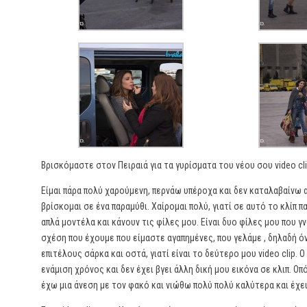
Βρισκόμαστε στον Πειραιά για τα γυρίσματα του νέου σου video cli
Είμαι πάρα πολύ χαρούμενη, περνάω υπέροχα και δεν καταλαβαίνω α
βρίσκομαι σε ένα παραμύθι. Χαίρομαι πολύ, γιατί σε αυτό το κλίπ π
απλά μοντέλα και κάνουν τις φίλες μου. Είναι δυο φίλες μου που γ
σχέση που έχουμε που είμαστε αγαπημένες, που γελάμε , δηλαδή ό
επιτέλους σάρκα και οστά, γιατί είναι το δεύτερο μου video clip.
ενάμιση χρόνος και δεν έχει βγει άλλη δική μου εικόνα σε κλιπ. Οπ
έχω μια άνεση με τον φακό και νιώθω πολύ πολύ καλύτερα και έχει 