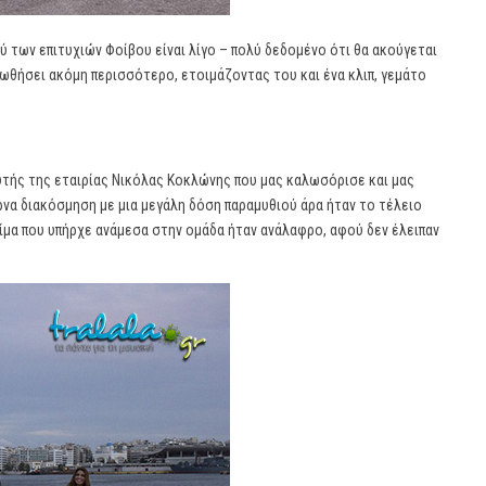
ύ των επιτυχιών Φοίβου είναι λίγο – πολύ δεδομένο ότι θα ακούγεται
ωθήσει ακόμη περισσότερο, ετοιμάζοντας του και ένα κλιπ, γεμάτο
δρυτής της εταιρίας Νικόλας Κοκλώνης που μας καλωσόρισε και μας
ρνα διακόσμηση με μια μεγάλη δόση παραμυθιού άρα ήταν το τέλειο
λίμα που υπήρχε ανάμεσα στην ομάδα ήταν ανάλαφρο, αφού δεν έλειπαν