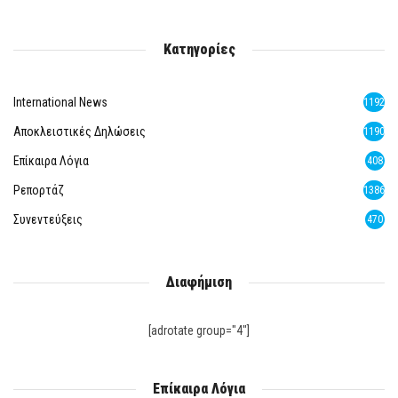
Κατηγορίες
International News
1192
Αποκλειστικές Δηλώσεις
1190
Επίκαιρα Λόγια
408
Ρεπορτάζ
1386
Συνεντεύξεις
470
Διαφήμιση
[adrotate group="4"]
Επίκαιρα Λόγια