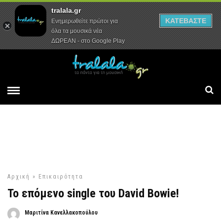
tralala.gr
Αρχική
Συνεντεύξεις
Ρεπορτάζ
ΚΑΤΕΒΑΣΤΕ
Ενημερωθείτε πρώτοι για
όλα τα μουσικά νέα
ΔΩΡΕΑΝ - στο Google Play
Αρχική
»
Επικαιρότητα
Το επόμενο single του David Bowie!
Μαριτίνα Κανελλακοπούλου