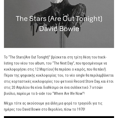
Το “The Stars(Are Out Tonight)” βρίσκεται στη τρίτη θέση του track-
listing του νέου του album, του “The Next Day”, που προσμένουμε να
κυκλοφορήσει στις 12 Μαρτίου( θα περάσει ο καιρός, που θα πάει!).
Πέραν της ψηφιακής κυκλοφορίας του, το νέο single θα περιλαμβάνεται
στις εορταστικές κυκλοφορίες του φετινού Record Store Day, και έτσι
στις 20 Απριλίου θα είναι διαθέσιμο σε ένα συλλεκτικό 7 ιντσών
βινύλιο, παρέα με το b-side του “Where Are We Now”!
Μέχρι τότε ας ακούσουμε για άλλη μια φορά το τραγούδι για τις
ημέρες του David Bowie στο Βερολίνο, πίσω το 1970!