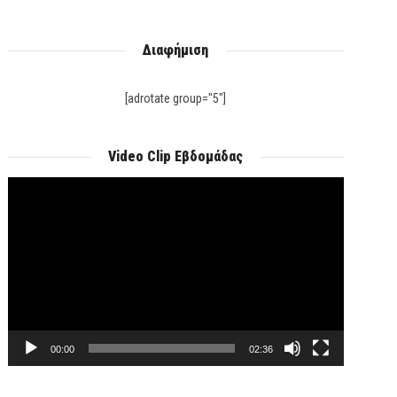
Διαφήμιση
[adrotate group="5"]
Video Clip Εβδομάδας
Πρόγραμμα
Αναπαραγωγής
Βίντεο
00:00
02:36