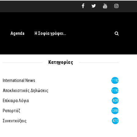
s
Agenda
Η Σοφία γράφει…
Κατηγορίες
International News
1192
Αποκλειστικές Δηλώσεις
1190
Επίκαιρα Λόγια
408
Ρεπορτάζ
1386
Συνεντεύξεις
470