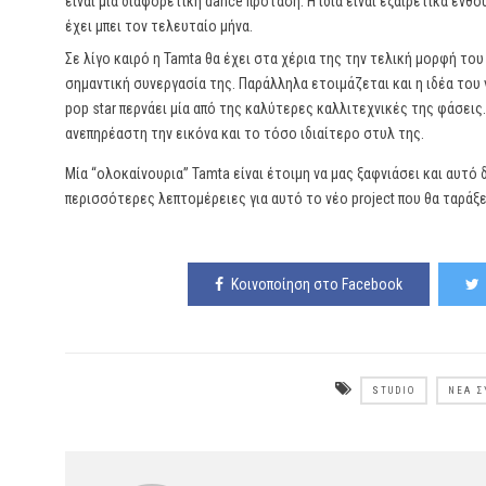
είναι μια διαφορετική dance πρόταση. Η ίδια είναι εξαιρετικά ενθ
έχει μπει τον τελευταίο μήνα.
Σε λίγο καιρό η Tamta θα έχει στα χέρια της την τελική μορφή το
σημαντική συνεργασία της. Παράλληλα ετοιμάζεται και η ιδέα του 
pop star περνάει μία από της καλύτερες καλλιτεχνικές της φάσεις
ανεπηρέαστη την εικόνα και το τόσο ιδιαίτερο στυλ της.
Μία “ολοκαίνουρια” Tamta είναι έτοιμη να μας ξαφνιάσει και αυτό 
περισσότερες λεπτομέρειες για αυτό το νέο project που θα ταράξε
Κοινοποίηση στο Facebook
STUDIO
ΝΈΑ Σ