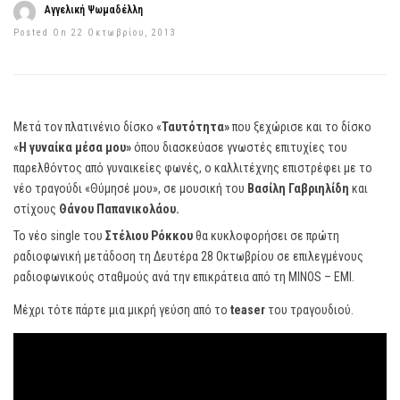
Αγγελική Ψωμαδέλλη
Posted On 22 Οκτωβρίου, 2013
Μετά τον πλατινένιο δίσκο «
Ταυτότητα»
που ξεχώρισε και το δίσκο
«
Η γυναίκα μέσα μου»
όπου διασκεύασε γνωστές επιτυχίες του
παρελθόντος από γυναικείες φωνές, ο καλλιτέχνης επιστρέφει με το
νέο τραγούδι «Θύμησέ μου», σε μουσική του
Βασίλη Γαβριηλίδη
και
στίχους
Θάνου Παπανικολάου.
Το νέο single του
Στέλιου Ρόκκου
θα κυκλοφορήσει σε πρώτη
ραδιοφωνική μετάδοση τη Δευτέρα 28 Οκτωβρίου σε επιλεγμένους
ραδιοφωνικούς σταθμούς ανά την επικράτεια από τη MINOS – EMI.
Μέχρι τότε πάρτε μια μικρή γεύση από το
teaser
του τραγουδιού.