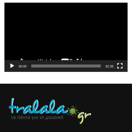
Πρόγραμμα
Αναπαραγωγής
Βίντεο
00:00
02:36