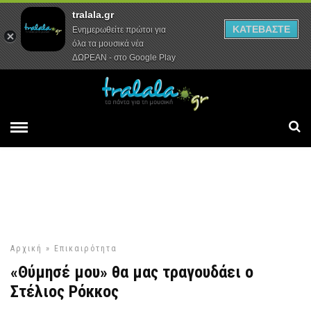
tralala.gr
Αρχική
Συνεντεύξεις
Ρεπορτάζ
ΚΑΤΕΒΑΣΤΕ
Ενημερωθείτε πρώτοι για
όλα τα μουσικά νέα
ΔΩΡΕΑΝ - στο Google Play
Αρχική
»
Επικαιρότητα
«Θύμησέ μου» θα μας τραγουδάει ο
Στέλιος Ρόκκος