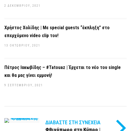
2 ΔΕΚΕΜΒΡΊΟΥ, 2021
Χρήστος Χολίδης | Με special guests “έκπληξη” στο
επερχόμενο video clip του!
13 ΟΚΤΩΒΡΊΟΥ, 2021
Πέτρος Ιακωβίδης – #Tatouaz | Έρχεται το νέο του single
και θα μας γίνει εμμονή!
9 ΣΕΠΤΕΜΒΡΊΟΥ, 2021
ΔΙΑΒΆΣΤΕ ΣΤΗ ΣΥΝΈΧΕΙΑ
Φθινόπωρο στη Κύπρο |