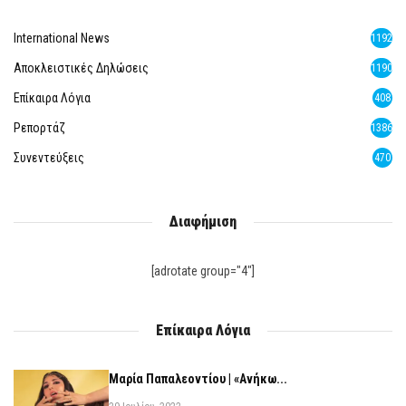
International News
1192
Αποκλειστικές Δηλώσεις
1190
Επίκαιρα Λόγια
408
Ρεπορτάζ
1386
Συνεντεύξεις
470
Διαφήμιση
[adrotate group="4"]
Επίκαιρα Λόγια
Μαρία Παπαλεοντίου | «Ανήκω...