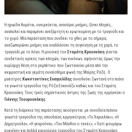
Η ηρωίδα θυμάται, ονειρεύεται, ανασύρει μνήμες, ξύνει πληγές,
αναπολεί και παραμένει ανεξάρτητη κι ερωτευμένη με το τραγούδι και
το χορό. Μία παράσταση που συνδέει το χθες με το σήμερα,
αναζωπυρώνει μνήμες και εναλλάσσει τη συγκίνηση με τη χαρά, το
τραγούδι με το λόγο. Η μουσική του
Σταμάτη Κραουνάκη
γίνεται
συνδετικός κρίκος των εποχών, των εικόνων, αφήνοντας όμως την
κυρίαρχη θέση στο ρεμπέτικο που ζωντανεύει μέσα από την
εκφραστική και γεμάτη συναίσθημα φωνή της Μαίρης Ραζή. Ο
μαέστρος
Κωνσταντίνος Ευαγγελίδης
συνοδεύει ζωντανά στο πιάνο
τα γνωστά τραγούδια της Ρόζα Εσκενάζυ καθώς και του Σταμάτη
Κραουνάκη. Τους τρείς σημαντικούς άντρες της ζωής της ερμηνεύει ο
Γιάννης Τσουρουνάκης
.
Κατά τη διάρκεια της παράστασης ακούγονται με συνοδεία πιάνου
γνωστά τραγούδια της σπουδαίας ερμηνεύτριας «Το Χαρικλάκι», «Η
Δημητρούλα», «Η γκαρσόνα», «Του Μάνθου ο τεκές», « Γιατί φουμάρω
κοκαΐνη» και πολλά καινούργια τραγούδια του Σταμάτη Κραουνάκη,