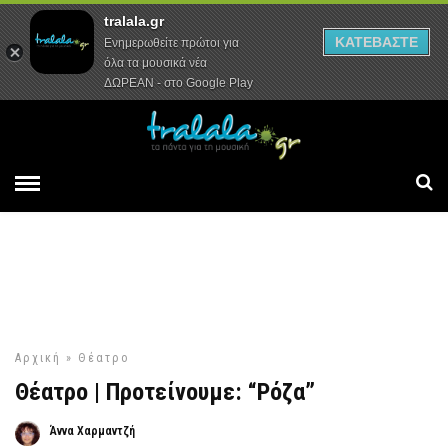
tralala.gr
Αρχική
Συνεντεύξεις
Ρεπορτάζ
ΚΑΤΕΒΑΣΤΕ
Ενημερωθείτε πρώτοι για
όλα τα μουσικά νέα
ΔΩΡΕΑΝ - στο Google Play
Αρχική
»
Θέατρο
Θέατρο | Προτείνουμε: “Ρόζα”
Άννα Χαρμαντζή