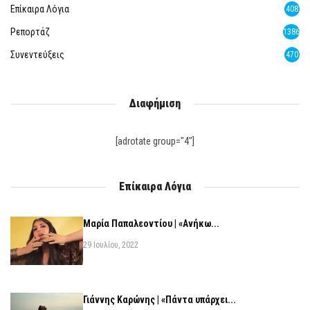
Επίκαιρα Λόγια
408
Ρεπορτάζ
1386
Συνεντεύξεις
470
Διαφήμιση
[adrotate group="4"]
Επίκαιρα Λόγια
Μαρία Παπαλεοντίου | «Ανήκω...
29 Ιουλίου, 2022
Γιάννης Καρώνης | «Πάντα υπάρχει...