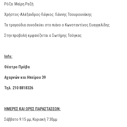
Ρόζα: Μαίρη Ραζή
Χρήστος-Αλέξανδρος-Γιάγκος: Γιάννης Τσουρουνάκης
Τα τραγούδια συνοδεύει στο πιάνο ο Κωνσταντίνος Ευαγγελίδης
Στην προβολή εμφανίζεται ο Σωτήρης Τσόγκας
Info:
Θέατρο Πρόβα
Αχαρνών και Ηπείρου 39
Τηλ. 210 8818326
Η
ΜΕΡΕΣ ΚΑΙ ΩΡΕΣ ΠΑΡΑΣΤΑΣΕΩΝ:
Σάββατο 9.15 μμ, Κυριακή 7.30μμ