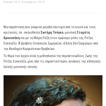
Posted On 2 Οκτωβρίου, 2013
Μια παράσταση που γνώρισε μεγάλη επιτυχία από το κοινό και τους
κριτικούς, σε σκηνοθεσία
Σωτήρη Τσόγκα
, μουσική
Σταμάτη
Κραουνάκη
και με τη Μαίρη Ραζή στον ομώνυμο ρόλο της Ρόζας
Εσκενάζυ. Ά βραβείο Γυναικείας Ερμηνείας «Ελένη Χατζηαργύρη» από
την Ακαδημία Κορφιάτικων Βραβείων.
Το θέμα του έργου είναι η μυθοπλασία της περιπετειώδους ζωής της
Ρόζας Εσκενάζυ, μιας από τις σημαντικότερες γυναίκες της ελληνικής
λαϊκής μουσικής σκηνής.