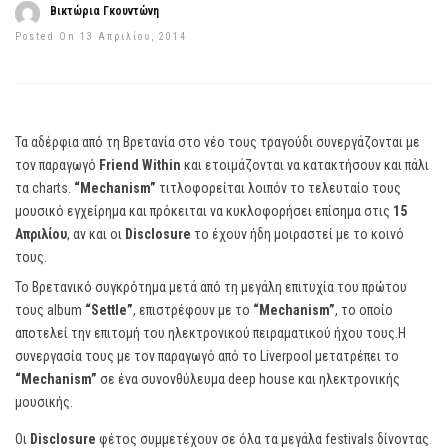
Βικτώρια Γκουντώνη
Posted On 13 Απριλίου, 2014
Τα αδέρφια από τη Βρετανία στο νέο τους τραγούδι συνεργάζονται με
τον παραγωγό
Friend Within
και ετοιμάζονται να κατακτήσουν και πάλι
τα charts.
“Mechanism”
τιτλοφορείται λοιπόν το τελευταίο τους
μουσικό εγχείρημα και πρόκειται να κυκλοφορήσει επίσημα στις
15
Απριλίου
, αν και οι
Disclosure
το έχουν ήδη μοιραστεί με το κοινό
τους.
Το Βρετανικό συγκρότημα μετά από τη μεγάλη επιτυχία του πρώτου
τους album
“Settle”
, επιστρέφουν με το
“Mechanism”
, το οποίο
αποτελεί την επιτομή του ηλεκτρονικού πειραματικού ήχου τους.Η
συνεργασία τους με τον παραγωγό από το Liverpool μετατρέπει το
“Mechanism”
σε ένα συνονθύλευμα deep house και ηλεκτρονικής
μουσικής.
Οι
Disclosure
φέτος συμμετέχουν σε όλα τα μεγάλα festivals δίνοντας