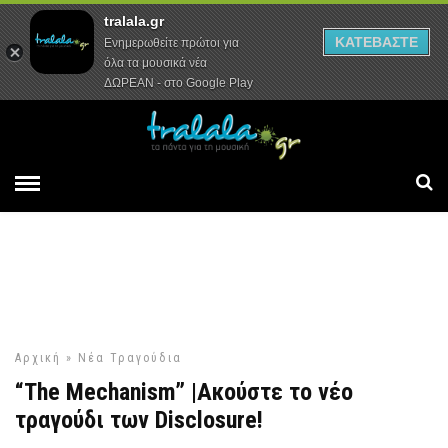
tralala.gr
Αρχική
Συνεντεύξεις
Ρεπορτάζ
ΚΑΤΕΒΑΣΤΕ
Ενημερωθείτε πρώτοι για
όλα τα μουσικά νέα
ΔΩΡΕΑΝ - στο Google Play
Αρχική
»
Νέα Τραγούδια
“The Mechanism” |Ακούστε το νέο
τραγούδι των Disclosure!