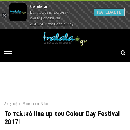
tralala.gr
Αρχική
Συνεντεύξεις
Ρεπορτάζ
ΚΑΤΕΒΑΣΤΕ
Ενημερωθείτε πρώτοι για
όλα τα μουσικά νέα
ΔΩΡΕΑΝ - στο Google Play
Αρχική
»
Μουσικά Νέα
Το τελικό line up του Colour Day Festival
2017!