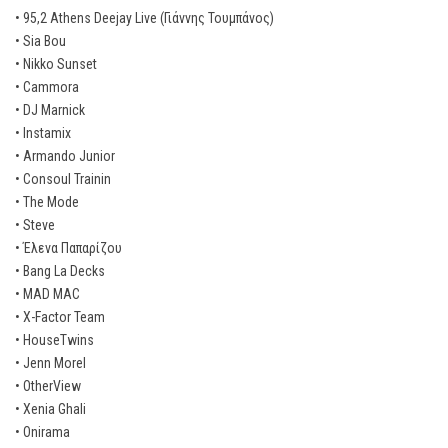
• 95,2 Athens Deejay Live (Γιάννης Τουμπάνος)
• Sia Bou
• Nikko Sunset
• Cammora
• DJ Marnick
• Instamix
• Armando Junior
• Consoul Trainin
• The Mode
• Steve
• Έλενα Παπαρίζου
• Bang La Decks
• MAD MAC
• X-Factor Team
• HouseTwins
• Jenn Morel
• OtherView
• Xenia Ghali
• Onirama