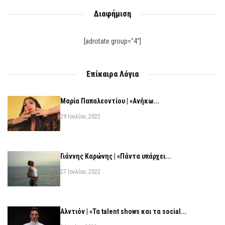
Διαφήμιση
[adrotate group="4"]
Επίκαιρα Λόγια
Μαρία Παπαλεοντίου | «Ανήκω...
29 Ιουλίου, 2022
Γιάννης Καρώνης | «Πάντα υπάρχει...
27 Ιουλίου, 2022
Αλντιόν | «Τα talent shows και τα social...