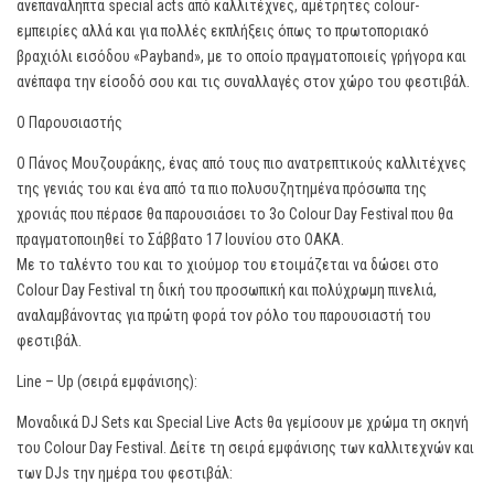
ανεπανάληπτα special acts από καλλιτέχνες, αμέτρητες colour-
εμπειρίες αλλά και για πολλές εκπλήξεις όπως το πρωτοποριακό
βραχιόλι εισόδου «Payband», με το οποίο πραγματοποιείς γρήγορα και
ανέπαφα την είσοδό σου και τις συναλλαγές στον χώρο του φεστιβάλ.
Ο Παρουσιαστής
Ο Πάνος Μουζουράκης, ένας από τους πιο ανατρεπτικούς καλλιτέχνες
της γενιάς του και ένα από τα πιο πολυσυζητημένα πρόσωπα της
χρονιάς που πέρασε θα παρουσιάσει το 3ο Colour Day Festival που θα
πραγματοποιηθεί το Σάββατο 17 Ιουνίου στο ΟΑΚΑ.
Με το ταλέντο του και το χιούμορ του ετοιμάζεται να δώσει στο
Colour Day Festival τη δική του προσωπική και πολύχρωμη πινελιά,
αναλαμβάνοντας για πρώτη φορά τον ρόλο του παρουσιαστή του
φεστιβάλ.
Line – Up (σειρά εμφάνισης):
Μοναδικά DJ Sets και Special Live Acts θα γεμίσουν με χρώμα τη σκηνή
του Colour Day Festival. Δείτε τη σειρά εμφάνισης των καλλιτεχνών και
των DJs την ημέρα του φεστιβάλ: