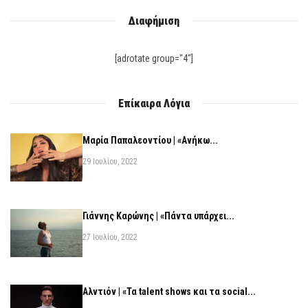
Διαφήμιση
[adrotate group="4"]
Επίκαιρα Λόγια
Μαρία Παπαλεοντίου | «Ανήκω...
29 Ιουλίου, 2022
Γιάννης Καρώνης | «Πάντα υπάρχει...
27 Ιουλίου, 2022
Αλντιόν | «Τα talent shows και τα social...