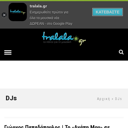
tralala.gr
Αρχική
Συνεντεύξεις
Ρεπορτάζ
ΚΑΤΕΒΑΣΤΕ
Ενημερωθείτε πρώτοι για
όλα τα μουσικά νέα
ΔΩΡΕΑΝ - στο Google Play
DJs
Αρχική
» DJs
Γιώργος Παπαδόπουλος | Το «Αγάπη Μου» σε