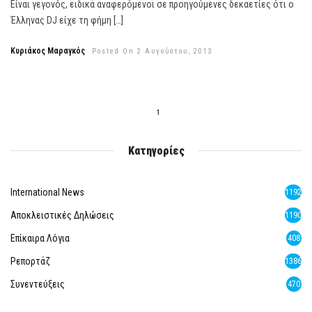
Είναι γεγονός, ειδικά αναφερόμενοι σε προηγούμενες δεκαετίες ότι ο
Έλληνας DJ είχε τη φήμη […]
Κυριάκος Μαραγκός
Posted On 2 Αυγούστου, 2013
1
Κατηγορίες
International News
1192
Αποκλειστικές Δηλώσεις
1190
Επίκαιρα Λόγια
408
Ρεπορτάζ
1386
Συνεντεύξεις
470