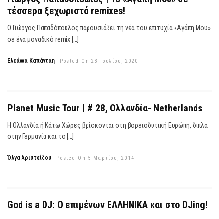
τέσσερα ξεχωριστά remixes!
Ο Γιώργος Παπαδόπουλος παρουσιάζει τη νέα του επιτυχία «Αγάπη Μου»
σε ένα μοναδικό remix […]
Ελεάννα Καπάνταη
Posted On 23 Ιουλίου, 2020
Planet Music Tour | # 28, Ολλανδία- Netherlands
Η Ολλανδία ή Κάτω Χώρες βρίσκονται στη βορειοδυτική Ευρώπη, δίπλα
στην Γερμανία και το […]
Όλγα Αριστείδου
Posted On 5 Μαρτίου, 2014
God is a DJ: Ο επιμένων ΕΛΛΗΝΙΚΑ και στο DJing!