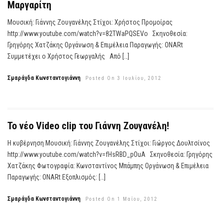
Μαργαρίτη
Μουσική: Γιάννης Ζουγανέλης Στίχοι: Χρήστος Προμοίρας
http://www.youtube.com/watch?v=82TWaPQSEVo Σκηνοθεσία:
Γρηγόρης Χατζάκης Οργάνωση & Επιμέλεια Παραγωγής: ONARt
Συμμετέχει ο Χρήστος Γεωργαλής Από […]
Σμαράγδα Κωνσταντογιάννη
Posted On 3 Ιουλίου, 2012
Το νέο Video clip του Γιάννη Ζουγανέλη!
Η κυβέρνηση Μουσική: Γιάννης Ζουγανέλης Στίχοι: Γιώργος Δουλτσίνος
http://www.youtube.com/watch?v=fHsRBD_pOuA Σκηνοθεσία: Γρηγόρης
Χατζάκης Φωτογραφία: Κωνσταντίνος Μπάμπης Οργάνωση & Επιμέλεια
Παραγωγής: ONARt Eξοπλισμός: […]
Σμαράγδα Κωνσταντογιάννη
Posted On 1 Μαΐου, 2012