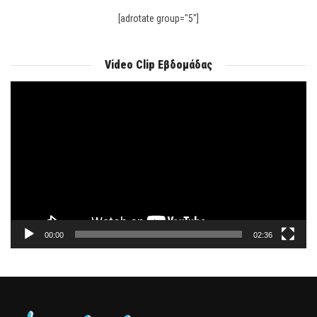
[adrotate group="5"]
Video Clip Εβδομάδας
Πρόγραμμα
Αναπαραγωγής
Βίντεο
00:00
02:36