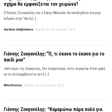
σχήμα θα εμφανίζεται τον χειμώνα?
Ο Γιάννης Ζουγανέλης και ο Σάκης Μπουλάς θα υποδεχθούν ένα pop
είδωλο στην "Ακτή […]
marilena chadjisimeou
Posted On 31 Ιουλίου, 2012
Γιάννης Ζουγανέλης:”Ό, τι έκανα το έκανα για το
παιδί μου”
«Δεν είμαι της σύγκρισης, δεν συγκρίνομαι, ούτε συγκρίνω. Είναι χαρά
να το αντιλαμβάνονται αυτό […]
Mina Roussou
Posted On 28 Ιουλίου, 2012
Γιάννης Ζουγανέλης: “Καμαρώνω πάρα πολύ για