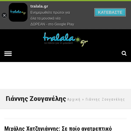
tralala.gr
Αρχική
Συνεντεύξεις
Ρεπορτάζ
ΚΑΤΕΒΑΣΤΕ
Ενημερωθείτε πρώτοι για
όλα τα μουσικά νέα
ΔΩΡΕΑΝ - στο Google Play
Γιάννης Ζουγανέλης
Αρχική
» Γιάννης Ζουγανέλης
Μιχάλης Χατζηγιάννης: Σε ποίο ανατρεπτικό