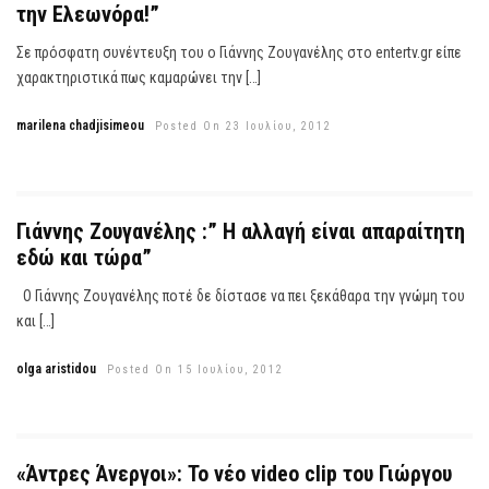
την Ελεωνόρα!”
Σε πρόσφατη συνέντευξη του ο Γιάννης Ζουγανέλης στο entertv.gr είπε
χαρακτηριστικά πως καμαρώνει την […]
marilena chadjisimeou
Posted On 23 Ιουλίου, 2012
Γιάννης Ζουγανέλης :” Η αλλαγή είναι απαραίτητη
εδώ και τώρα”
Ο Γιάννης Ζουγανέλης ποτέ δε δίστασε να πει ξεκάθαρα την γνώμη του
και […]
olga aristidou
Posted On 15 Ιουλίου, 2012
«Άντρες Άνεργοι»: Το νέο video clip του Γιώργου