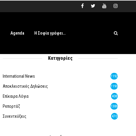
s
Agenda
Η Σοφία γράφει…
Κατηγορίες
International News
1192
Αποκλειστικές Δηλώσεις
1190
Επίκαιρα Λόγια
408
Ρεπορτάζ
1386
Συνεντεύξεις
470