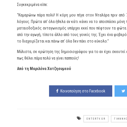
Συγκεκριμένα είπε:
“Καμαρώνω πάρα πολύ! Η κόρη μου πήγε στον Νταλάρα πριν από 7 
λόγους. Πρώτα απ’ όλα ήθελα αν κάτι κάνει να το αποσπάσει μόνη 
ματαιοδοξικός ανταγωνισμός υπάρχει εκεί που πέφτουν τα φώτα.
από την αγωγή, τίποτα άλλο από τους γονείς της. Έχει ένα φοβερ
το διαχειρίζεται και πάνω απ’ όλα δεν πάει στο εύκολο.”
Μάλιστα, σε ερώτηση της δημοσιογράφου για το αν έχει σκευτεί ό
πως θέλει πάρα πολύ να γίνει παππούς!
Από τη Μαριλένα Χατζησυμεού
Κοινοποίηση στο Facebook
ENTERTV.GR
ΓΙΆΝΝΗ