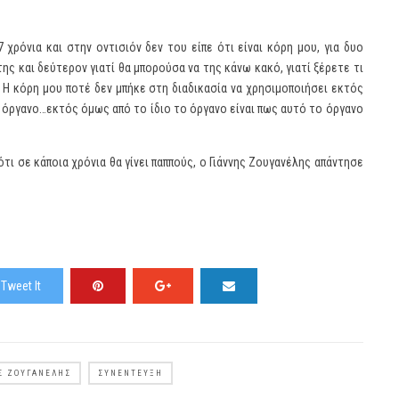
χρόνια και στην οντισιόν δεν του είπε ότι είναι κόρη μου, για δυο
της και δεύτερον γιατί θα μπορούσα να της κάνω κακό, γιατί ξέρετε τι
 Η κόρη μου ποτέ δεν μπήκε στη διαδικασία να χρησιμοποιήσει εκτός
ό όργανο…εκτός όμως από το ίδιο το όργανο είναι πως αυτό το όργανο
τι σε κάποια χρόνια θα γίνει παππούς, ο Γιάννης Ζουγανέλης απάντησε
Tweet It
Σ ΖΟΥΓΑΝΈΛΗΣ
ΣΥΝΈΝΤΕΥΞΗ