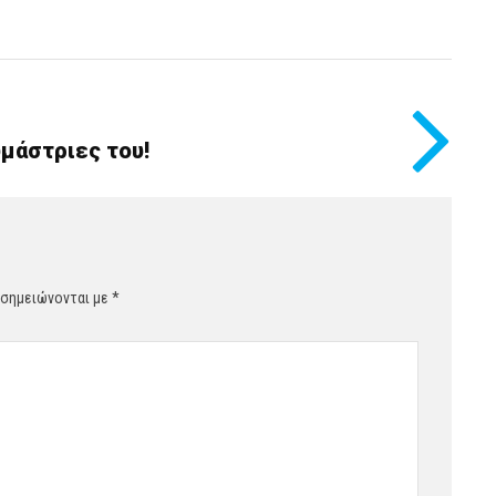
υμάστριες του!
 σημειώνονται με
*