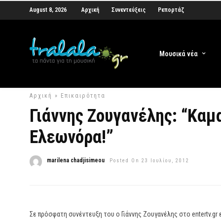
August 8, 2026
Αρχική
Συνεντεύξεις
Ρεπορτάζ
Μουσικά νέα
Αρχική
»
Επικαιρότητα
Γιάννης Ζουγανέλης: “Καμ
Ελεωνόρα!”
marilena chadjisimeou
Posted On 23 Ιουλίου, 2012
Σε πρόσφατη συνέντευξη του ο Γιάννης Ζουγανέλης στο entertv.gr