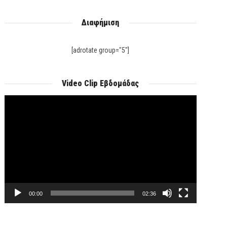
Διαφήμιση
[adrotate group="5"]
Video Clip Εβδομάδας
Πρόγραμμα
Αναπαραγωγής
Βίντεο
00:00
02:36