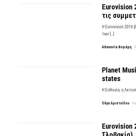
Eurovision
τις συμμετ
Η Eurovision 2016 
των […]
Αθανασία Βογιάρη
Planet Musi
states
Η Εσθονία, η Λετον
Όλγα Αριστείδου
P
Eurovision
Σλοβακία)