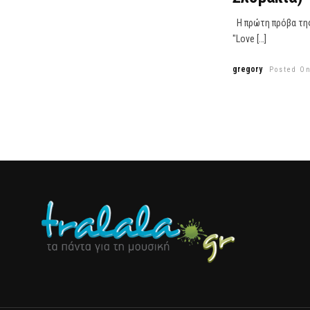
Η πρώτη πρόβα της
"Love […]
gregory
Posted On