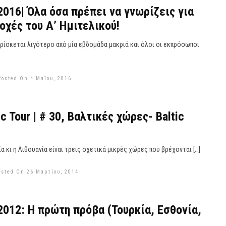
 2016| Όλα όσα πρέπει να γνωρίζεις για
οχές του Α’ Ημιτελικού!
βρίσκεται λιγότερο από μία εβδομάδα μακριά και όλοι οι εκπρόσωποι
Posted On 4 Μαΐου, 2016
c Tour | # 30, Βαλτικές χώρες- Baltic
ία κι η Λιθουανία είναι τρεις σχετικά μικρές χώρες που βρέχονται […]
osted On 26 Μαρτίου, 2014
 2012: Η πρώτη πρόβα (Τουρκία, Εσθονία,