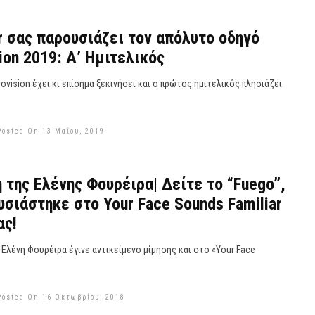
.gr σας παρουσιάζει τον απόλυτο οδηγό
ion 2019: Α’ Ημιτελικός
ovision έχει κι επίσημα ξεκινήσει και ο πρώτος ημιτελικός πλησιάζει
Posted On 13 Μαΐου, 2019
 της Ελένης Φουρέιρα| Δείτε το “Fuego”,
σιάστηκε στο Your Face Sounds Familiar
ας!
η Ελένη Φουρέιρα έγινε αντικείμενο μίμησης και στο «Your Face
Posted On 16 Οκτωβρίου, 2018