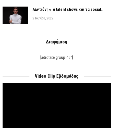
Αλντιόν | «Τα talent shows και τα social...
2 Ιουνίου, 2022
Διαφήμιση
[adrotate group="5"]
Video Clip Εβδομάδας
Πρόγραμμα
Αναπαραγωγής
Βίντεο