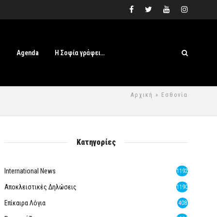
s
Agenda
Η Σοφία γράφει…
Αρχική
» Εσθονία
Κατηγορίες
International News
1192
Αποκλειστικές Δηλώσεις
1190
Επίκαιρα Λόγια
408