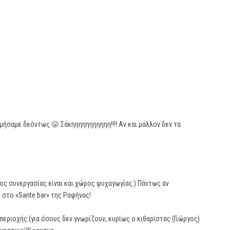
ιμήσαμε δεόντως 😛 Σάκηηηηηηηηηηη!!!! Αν και μάλλον δεν τα
ρος συνεργασίας είναι και χώρος ψυχαγωγίας:) Πάντως αν
στο «Sante bar» της Ραφήνας!
εριοχής (για όσους δεν γνωρίζουν, κυρίως ο κιθαρίστας (Γιώργος)