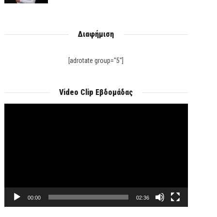
Διαφήμιση
[adrotate group="5"]
Video Clip Εβδομάδας
Πρόγραμμα
Αναπαραγωγής
Βίντεο
00:00
02:36