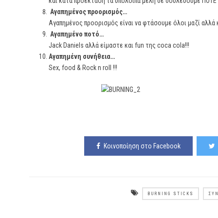
και κατά προέκταση τα υπόλοιπα μέλη δε δουλεύουμε ΠΟΤΕ ν
Αγαπημένος προορισμός…
Αγαπημένος προορισμός είναι να φτάσουμε όλοι μαζί αλλά 
Αγαπημένο ποτό…
Jack Daniels αλλά είμαστε και fun της coca cola!!!
Αγαπημένη συνήθεια…
Sex, food & Rock n roll !!!
Κοινοποίηση στο Facebook
BURNING STICKS
ΣΥ