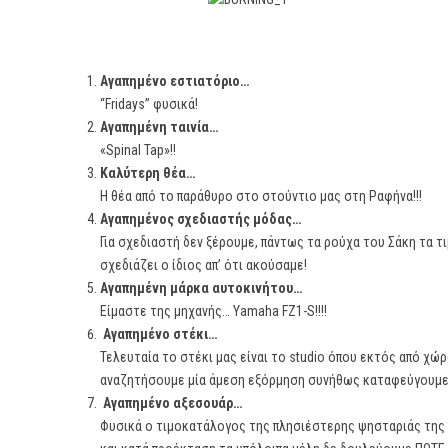
Αγαπημένο εστιατόριο…
“Fridays” φυσικά!
Αγαπημένη ταινία…
«Spinal Tap»!!
Καλύτερη θέα…
Η θέα από το παράθυρο στο στούντιο μας στη Ραφήνα!!!
Αγαπημένος σχεδιαστής μόδας…
Για σχεδιαστή δεν ξέρουμε, πάντως τα ρούχα του Σάκη τα τ
σχεδιάζει ο ίδιος απ’ ότι ακούσαμε!
Αγαπημένη μάρκα αυτοκινήτου…
Είμαστε της μηχανής… Yamaha FZ1-S!!!!
Αγαπημένο στέκι…
Τελευταία το στέκι μας είναι το studio όπου εκτός από χώ
αναζητήσουμε μία άμεση εξόρμηση συνήθως καταφεύγουμε 
Αγαπημένο αξεσουάρ…
Φυσικά ο τιμοκατάλογος της πλησιέστερης ψησταριάς της π