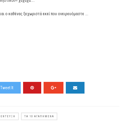
ηστικοί!!! χαχαχα…..
και ο καθένας ξεχωριστά εκεί που ονειρευόμαστε ….
Tweet It
ΝΈΝΤΕΥΞΗ
ΤΑ 10 ΑΓΑΠΗΜΈΝΑ