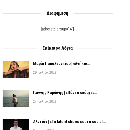
Διαφήμιση
[adrotate group="4"]
Επίκαιρα Λόγια
Μαρία Παπαλεοντίου | «Ανήκω...
29 Ιουλίου, 2022
Γιάννης Καρώνης | «Πάντα υπάρχει...
27 Ιουλίου, 2022
Αλντιόν | «Τα talent shows και τα social...