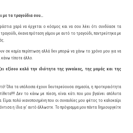
ι με τα τραγούδια σου…
εράστια χαρά να έρχεται ο κόσμος και να σου λέει ότι συνδύασε τα
 τραγούδι, έκανα πρόταση γάμου με αυτό το τραγούδι, παντρεύτηκα με
άς.
ουν σε καμία περίπτωση αλλά δεν μπορώ να χάνω το χρόνο μου για να
α κάνω τίποτε άλλο.
ει εξίσου καλά την ιδιότητα της γυναίκας, της μαμάς και της
 αυτό! Όλα τα υπόλοιπα έχουν δευτερεύουσα σημασία, η προτεραιότητα
ίθετα!!!! Δεν το κάνω με πίεση, είναι κάτι που μου βγαίνει απόλυτα
. Είμαι πολύ ικανοποιημένη που οι συναυλίες μου φέτος το καλοκαίρι
ρόντισα η ίδια γι’ αυτό άλλωστε. Το πρόγραμμα μου πάντα δημιουργείτε