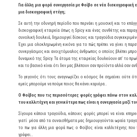
Για άλλη μια φορά συνεργασία με Φοίβο σε νέα δισκογραφική ε
μια δισκογραφική στέγη;
Σε αυτή την οδυνηρή περίοδο που περνάει η μουσική και το επάγ
δισκογραφική εταιρεία όπως η Spicy και ένας συνθέτης και παρα
συνολική δουλειά, δημιουργεί δίσκους και τραγούδια συγκεκριμένα 
Έχει μια ολοκληρωμένη εικόνα για το πώς πρέπει να γίνει η παρα
συνεργάσιμος και ανοιχτόμυαλος άνθρωπος ο οποίος βλέπει μπροσ
δυναμικό της Spicy. Τα άτομα της εταιρείας δουλεύουν απ’ το πρ
και το βασικό είναι ότι δεν μας βλέπουν σαν προϊόντα αλλά σαν α
Το γεγονός ότι τους αναγνωρίζει ο κόσμος δε σημαίνει ούτε ότι
εμείς μπορούμε να πούμε ποιος θα κάνει καριέρα…
Ο Φοίβος που τις περισσότερες φορές γράφει πάνω στον κα
του καλλιτέχνη και γενικότερα πως είναι η συνεργασία μαζί το
Σίγουρα κάποια τραγούδια, κάποιες φορές μπορεί να είναι επη
γιατί μέσα από τα συναισθήματα μας δημιουργούνται ωραία τραγο
το πω για άλλη μια φορά πως ο Φοίβος είναι καλλιτέχνης που
γράφει…