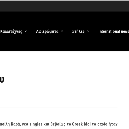
Καλλιτέχνες
Αφιερώματα
Στήλες
International new
υ
Βασίλη Καρά, νέα
singles
και βεβαίως το
Greek
Idol
το οποίο ήταν