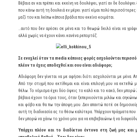
Βέβαια αν και πρέπει και εκείνη να δουλέψει, γιατί αν δε δουλέψει
που κάνω αυτή τη δουλειά εν μέρει γιατί είμαι πολύ περισσότερες 
μαζί του και λείπω κάποια βράδια που εκείνο κοιμάται.
…αυτό που δεν αρέσει σε μένα και το θεωρώ δειλό είναι να γρά
αλλά χωρίς να έχουν κάνει κανένα ρεπορτάζ.
Σε ενοχλεί όταν τα
media
κάποιες φορές ασχολούνται περισσότ
πλέον το έχεις αποδεχθεί και σου είναι αδιάφορο;
Αδιάφορη δεν γίνεται να με αφήσει διότι ασχολούνται με μένα. Α
Από την στιγμή που εκτίθεμαι και είναι επιλογή μου να εκτεθώ
θέλω. Το νόμισμα έχει δύο όψεις το καλό και το κακό, δεν μπορώ
βέβαια έχουν τα όρια τους, όταν ξεπερνιούνται μιλάω και σηκών
και φόβο και θα πω την άποψη μου. Δεν απαντώ ποτέ σε δημοσιεύμ
αυτή τη διαδικασία ας το θέσω καλύτερα. Υπάρχουν πράγματα που
δεν μπορώ να χάνω το χρόνο μου για να επιβεβαιώνω ή να διαψεύδω
Υπάρχει πλέον και το διαδίκτυο έντονα στη ζωή μας και 