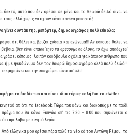
αι δεκτό, αυτό που δεν αρέσει σε μένα και το θεωρώ δειλό είναι να
α τους αλλά χωρίς να έχουν κάνει κανένα ρεπορτάζ.
α γίνει συντάκτης, ρεπόρτερ, δημοσιογράφος πολύ εύκολα;
φει ότι θέλει και βρίζει χυδαία και ανώνυμα!!! Αν κάποιος θέλει να
 βέβαια, (
δεν είναι απαραίτητο να αρέσουμε σε όλους, το έχω αποδεχτεί
 να γράφει κάποιος λοιπόν κακόβουλα σχόλια για κάποιον άνθρωπο που
νυμα ή με ψευδώνυμο δεν τον θεωρώ δημοσιογράφο αλλά πολύ δειλό!!!
τεκμηριώνει και την υπογράφει πάνω απ’ όλα!
αφή με το διαδίκτυο και είσαι ιδιαιτέρως καλή
fan
του
twitter
.
 κινητού απ’ ότι το facebook. Τώρα που κάνω και διακοπές με το παιδί
 πράγμα που θα κάνω. Ξυπνάω απ’ τις 7.30 – 8.00 που σηκώνεται ο
ότι προλάβω με κινητό λιγάκι.
… Από ελληνικά μου αρέσει πάρα πολύ το νέο cd του Αντώνη Ρέμου, το