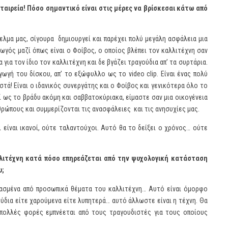
ταιρεία! Πόσο σημαντικό είναι στις μέρες να βρίσκεσαι κάτω από
γελμα μας, σίγουρα δημιουργεί και παρέχει πολύ μεγάλη ασφάλεια μια
γωγός μαζί όπως είναι ο Φοίβος, ο οποίος βλέπει τον καλλιτέχνη σαν
για τον ίδιο τον καλλιτέχνη και δε βγάζει τραγούδια απ’ τα συρτάρια.
γωγή του δίσκου, απ’ το εξώφυλλο ως το video clip. Είναι ένας πολύ
τά! Είναι ο ιδανικός συνεργάτης και ο Φοίβος και γενικότερα όλο το
ωί ως το βράδυ ακόμη και σαββατοκύριακα, είμαστε σαν μια οικογένεια
νθρώπους και συμμερίζονται τις ανασφάλειες και τις ανησυχίες μας.
 είναι ικανοί, ούτε ταλαντούχοι. Αυτό θα το δείξει ο χρόνος… ούτε
λλιτέχνη κατά πόσο επηρεάζεται από την ψυχολογική κατάσταση
υ;
ρεασμένα από προσωπικά θέματα του καλλιτέχνη… Αυτό είναι όμορφο
ύδια είτε χαρούμενα είτε λυπητερά… αυτό άλλωστε είναι η τέχνη. Θα
 πολλές φορές εμπνέεται από τους τραγουδιστές για τους οποίους