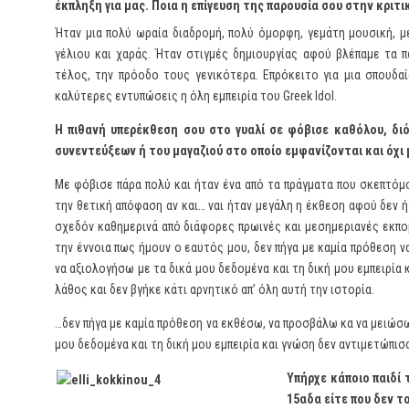
έκπληξη για μας. Ποια η επίγευση της παρουσία σου στην κριτι
Ήταν μια πολύ ωραία διαδρομή, πολύ όμορφη, γεμάτη μουσική, 
γέλιου και χαράς. Ήταν στιγμές δημιουργίας αφού βλέπαμε τα
τέλος, την πρόοδο τους γενικότερα. Επρόκειτο για μια σπουδα
καλύτερες εντυπώσεις η όλη εμπειρία του Greek Idol.
Η πιθανή υπερέκθεση σου στο γυαλί σε φόβισε καθόλου, δι
συνεντεύξεων ή του μαγαζιού στο οποίο εμφανίζονται και όχι
Με φόβισε πάρα πολύ και ήταν ένα από τα πράγματα που σκεπτόμο
την θετική απόφαση αν και… ναι ήταν μεγάλη η έκθεση αφού δεν 
σχεδόν καθημερινά από διάφορες πρωινές και μεσημεριανές εκπο
την έννοια πως ήμουν ο εαυτός μου, δεν πήγα με καμία πρόθεση 
να αξιολογήσω με τα δικά μου δεδομένα και τη δική μου εμπειρία
λάθος και δεν βγήκε κάτι αρνητικό απ’ όλη αυτή την ιστορία.
…δεν πήγα με καμία πρόθεση να εκθέσω, να προσβάλω κα να μειώσω 
μου δεδομένα και τη δική μου εμπειρία και γνώση δεν αντιμετώπι
Υπήρχε κάποιο παιδί
15αδα είτε που δεν τ