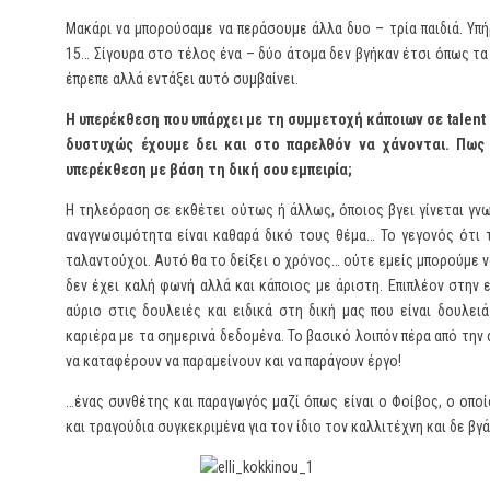
Μακάρι να μπορούσαμε να περάσουμε άλλα δυο – τρία παιδιά. Υ
15… Σίγουρα στο τέλος ένα – δύο άτομα δεν βγήκαν έτσι όπως τα
έπρεπε αλλά εντάξει αυτό συμβαίνει.
Η υπερέκθεση που υπάρχει με τη συμμετοχή κάποιων σε
talent
δυστυχώς έχουμε δει και στο παρελθόν να χάνονται. Πως 
υπερέκθεση με βάση τη δική σου εμπειρία;
Η τηλεόραση σε εκθέτει ούτως ή άλλως, όποιος βγει γίνεται γν
αναγνωσιμότητα είναι καθαρά δικό τους θέμα… Το γεγονός ότι τ
ταλαντούχοι. Αυτό θα το δείξει ο χρόνος… ούτε εμείς μπορούμε ν
δεν έχει καλή φωνή αλλά και κάποιος με άριστη. Επιπλέον στην 
αύριο στις δουλειές και ειδικά στη δική μας που είναι δουλει
καριέρα με τα σημερινά δεδομένα. Το βασικό λοιπόν πέρα από τη
να καταφέρουν να παραμείνουν και να παράγουν έργο!
…ένας συνθέτης και παραγωγός μαζί όπως είναι ο Φοίβος, ο οποί
και τραγούδια συγκεκριμένα για τον ίδιο τον καλλιτέχνη και δε βγ