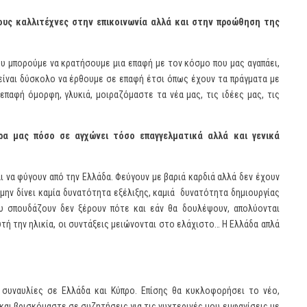
ους καλλιτέχνες στην επικοινωνία αλλά και στην προώθηση της
που μπορούμε να κρατήσουμε μια επαφή με τον κόσμο που μας αγαπάει,
 είναι δύσκολο να έρθουμε σε επαφή έτσι όπως έχουν τα πράγματα με
επαφή όμορφη, γλυκιά, μοιραζόμαστε τα νέα μας, τις ιδέες μας, τις
α μας πόσο σε αγχώνει τόσο επαγγελματικά αλλά και γενικά
 να φύγουν από την Ελλάδα. Φεύγουν με βαριά καρδιά αλλά δεν έχουν
 μην δίνει καμία δυνατότητα εξέλιξης, καμιά δυνατότητα δημιουργίας
υ σπουδάζουν δεν ξέρουν πότε και εάν θα δουλέψουν, απολύονται
υτή την ηλικία, οι συντάξεις μειώνονται στο ελάχιστο… Η Ελλάδα απλά
συναυλίες σε Ελλάδα και Κύπρο. Επίσης θα κυκλοφορήσει το νέο,
και βρισκόμαστε σε συζητήσεις για τις νυχτερινές μου εμφανίσεις με