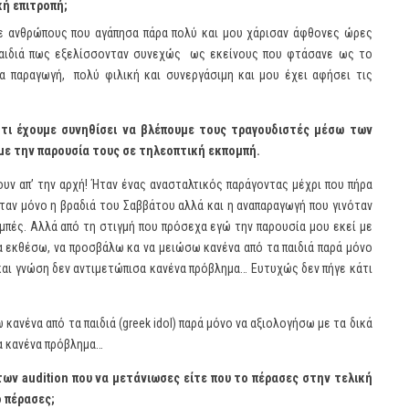
κή επιτροπή;
με ανθρώπους που αγάπησα πάρα πολύ και μου χάρισαν άφθονες ώρες
 παιδιά πως εξελίσσονταν συνεχώς ως εκείνους που φτάσανε ως το
ία παραγωγή, πολύ φιλική και συνεργάσιμη και μου έχει αφήσει τις
ότι έχουμε συνηθίσει να βλέπουμε τους τραγουδιστές μέσω των
 με την παρουσία τους σε τηλεοπτική εκπομπή.
υν απ’ την αρχή! Ήταν ένας ανασταλτικός παράγοντας μέχρι που πήρα
ήταν μόνο η βραδιά του Σαββάτου αλλά και η αναπαραγωγή που γινόταν
μπές. Αλλά από τη στιγμή που πρόσεχα εγώ την παρουσία μου εκεί με
να εκθέσω, να προσβάλω κα να μειώσω κανένα από τα παιδιά παρά μόνο
 και γνώση δεν αντιμετώπισα κανένα πρόβλημα… Ευτυχώς δεν πήγε κάτι
κανένα από τα παιδιά (greek idol) παρά μόνο να αξιολογήσω με τα δικά
σα κανένα πρόβλημα…
 των
audition
που να μετάνιωσες είτε που το πέρασες στην τελική
ο πέρασες;