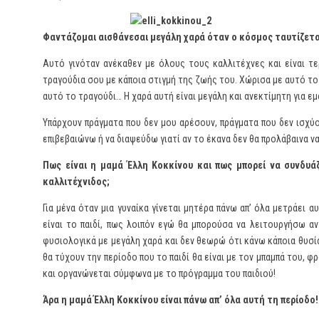
Φαντάζομαι αισθάνεσαι μεγάλη χαρά όταν ο κόσμος ταυτίζετα
Αυτό γινόταν ανέκαθεν με όλους τους καλλιτέχνες και είναι τ
τραγούδια σου με κάποια στιγμή της ζωής του. Χώρισα με αυτό το
αυτό το τραγούδι… Η χαρά αυτή είναι μεγάλη και ανεκτίμητη για εμ
Υπάρχουν πράγματα που δεν μου αρέσουν, πράγματα που δεν ισχύ
επιβεβαιώνω ή να διαψεύδω γιατί αν το έκανα δεν θα προλάβαινα ν
Πως είναι η μαμά Έλλη Κοκκίνου και πως μπορεί να συνδυάζ
καλλιτέχνιδος;
Για μένα όταν μια γυναίκα γίνεται μητέρα πάνω απ’ όλα μετράει
είναι το παιδί, πως λοιπόν εγώ θα μπορούσα να λειτουργήσω αντ
φυσιολογικά με μεγάλη χαρά και δεν θεωρώ ότι κάνω κάποια θυσία
θα τύχουν την περίοδο που το παιδί θα είναι με τον μπαμπά του, φ
και οργανώνεται σύμφωνα με το πρόγραμμα του παιδιού!
Άρα η μαμά Έλλη Κοκκίνου είναι πάνω απ’ όλα αυτή τη περίοδο!