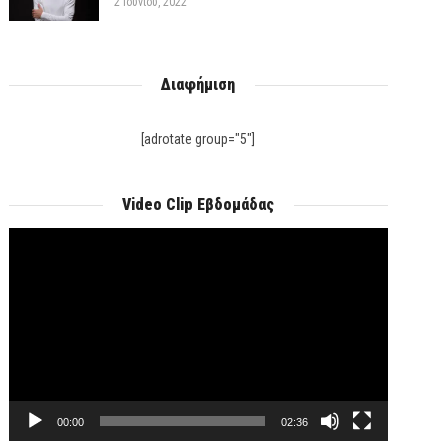
2 Ιουνίου, 2022
Διαφήμιση
[adrotate group="5"]
Video Clip Εβδομάδας
Πρόγραμμα
Αναπαραγωγής
Βίντεο
00:00
02:36