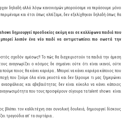
πήρχαν δηλαδή αλλά λόγω κανονισμών μπορούσαμε να περάσουμε μόνο
 περιμέναμε και έτσι όπως ελπίζαμε, δεν εξελίχθηκαν δηλαδή όπως θα
shows
δημιουργεί προσδοκίες ακόμη και σε καλλίφωνα παιδιά που
μπορεί λοιπόν ένα νέο παιδί να αντιμετωπίσει πιο σωστά την
ωστός σχεδόν αμέσως!! Το πώς θα διαχειριστούν τα παιδιά την άμεση
ους αναγνωρίζει ο κόσμος δε σημαίνει ούτε ότι είναι ικανοί, ούτε
α πούμε ποιος θα κάνει καριέρα… Μπορεί να κάνει καριέρα κάποιος που
εποχή που ζούμε όλα είναι ρευστά και δεν ξέρουμε τι μας ξημερώνει
ά ανασφάλειας και αβεβαιότητας δεν είναι εύκολο να κάνει κάποιος
ν αναγνωσιμότητα που τους προσφέρουν σίγουρα τα talent shows είναι
ος βλέπει τον καλλιτέχνη σαν συνολική δουλειά, δημιουργεί δίσκους
άζει τραγούδια απ’ τα συρτάρια…