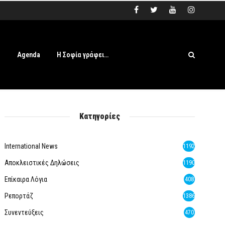
s
Agenda
Η Σοφία γράφει…
Κατηγορίες
International News
1192
Αποκλειστικές Δηλώσεις
1190
Επίκαιρα Λόγια
408
Ρεπορτάζ
1386
Συνεντεύξεις
470