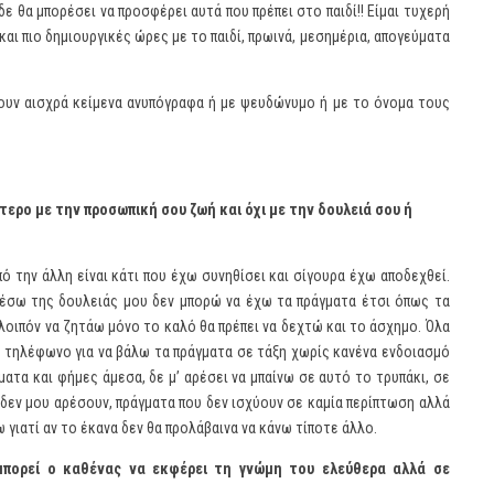
 δε θα μπορέσει να προσφέρει αυτά που πρέπει στο παιδί!! Είμαι τυχερή
και πιο δημιουργικές ώρες με το παιδί, πρωινά, μεσημέρια, απογεύματα
φουν αισχρά κείμενα ανυπόγραφα ή με ψευδώνυμο ή με το όνομα τους
ερο με την προσωπική σου ζωή και όχι με την δουλειά σου ή
πό την άλλη είναι κάτι που έχω συνηθίσει και σίγουρα έχω αποδεχθεί.
 μέσω της δουλειάς μου δεν μπορώ να έχω τα πράγματα έτσι όπως τα
 λοιπόν να ζητάω μόνο το καλό θα πρέπει να δεχτώ και το άσχημο. Όλα
ω τηλέφωνο για να βάλω τα πράγματα σε τάξη χωρίς κανένα ενδοιασμό
ατα και φήμες άμεσα, δε μ’ αρέσει να μπαίνω σε αυτό το τρυπάκι, σε
 δεν μου αρέσουν, πράγματα που δεν ισχύουν σε καμία περίπτωση αλλά
 γιατί αν το έκανα δεν θα προλάβαινα να κάνω τίποτε άλλο.
μπορεί ο καθένας να εκφέρει τη γνώμη του ελεύθερα αλλά σε