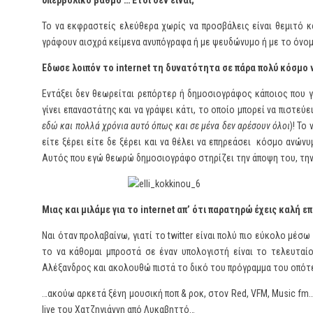
υπερβολικό βαθμό … Έτσι δεν είναι;
Το να εκφραστείς ελεύθερα χωρίς να προσβάλεις είναι θεμιτό κ
γράφουν αισχρά κείμενα ανυπόγραφα ή με ψευδώνυμο ή με το όνομ
Έδωσε λοιπόν το
internet
τη δυνατότητα σε πάρα πολύ κόσμο ν
Εντάξει δεν θεωρείται ρεπόρτερ ή δημοσιογράφος κάποιος που γρά
γίνει επαναστάτης και να γράψει κάτι, το οποίο μπορεί να πιστεύει
εδώ και πολλά χρόνια αυτό όπως και σε μένα δεν αρέσουν όλοι
)! Το
είτε ξέρει είτε δε ξέρει και να θέλει να επηρεάσει κόσμο ανώ
Αυτός που εγώ θεωρώ δημοσιογράφο στηρίζει την άποψη του, την 
Μιας και μιλάμε για το
internet
απ’ ότι παρατηρώ έχεις καλή επ
Ναι όταν προλαβαίνω, γιατί το twitter είναι πολύ πιο εύκολο μέσω
το να κάθομαι μπροστά σε έναν υπολογιστή είναι το τελευταίο
Αλέξανδρος και ακολουθώ πιστά το δικό του πρόγραμμα του οπότε 
…ακούω αρκετά ξένη μουσική ποπ & ροκ, στον Red, VFM, Music fm
live του Χατζηγιάννη από Λυκαβηττό…