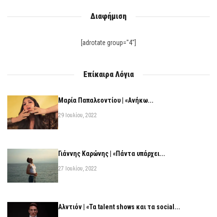
Διαφήμιση
[adrotate group="4"]
Επίκαιρα Λόγια
Μαρία Παπαλεοντίου | «Ανήκω...
29 Ιουλίου, 2022
Γιάννης Καρώνης | «Πάντα υπάρχει...
27 Ιουλίου, 2022
Αλντιόν | «Τα talent shows και τα social...