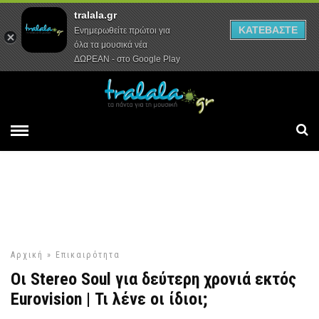
tralala.gr
Αρχική
Συνεντεύξεις
Ρεπορτάζ
ΚΑΤΕΒΑΣΤΕ
Ενημερωθείτε πρώτοι για
όλα τα μουσικά νέα
ΔΩΡΕΑΝ - στο Google Play
Αρχική
»
Επικαιρότητα
Οι Stereo Soul για δεύτερη χρονιά εκτός
Eurovision | Τι λένε οι ίδιοι;